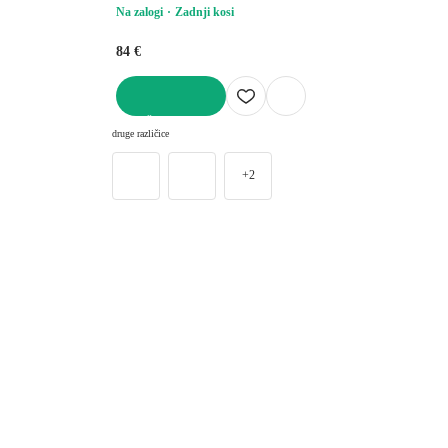
Na zalogi
Zadnji kosi
84 €
V KOŠARICO
druge različice
+2