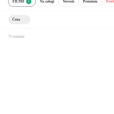
FILTRI
Na zalogi
Novosti
Premium
Pose
1
Črna
73 rezultati