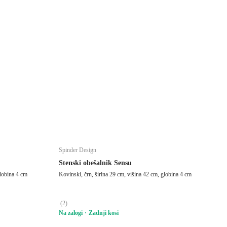
Spinder Design
Stenski obešalnik Sensu
globina 4 cm
Kovinski, črn, širina 29 cm, višina 42 cm, globina 4 cm
(
2
)
Na zalogi
Zadnji kosi