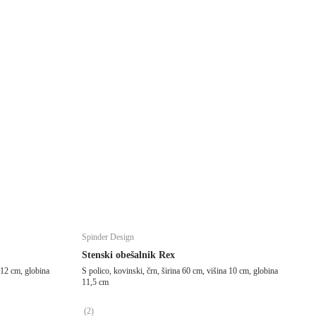
Spinder Design
Stenski obešalnik Rex
a 12 cm, globina
S polico, kovinski, črn, širina 60 cm, višina 10 cm, globina
11,5 cm
(
2
)