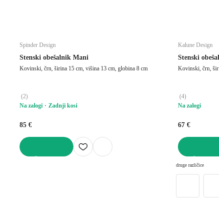
Spinder Design
Kalune Design
Stenski obešalnik Mani
Stenski obeš
Kovinski, črn, širina 15 cm, višina 13 cm, globina 8 cm
Kovinski, črn, ši
(
2
)
(
4
)
Na zalogi
Zadnji kosi
Na zalogi
85 €
67 €
V KOŠARICO
V KOŠARICO
druge različice