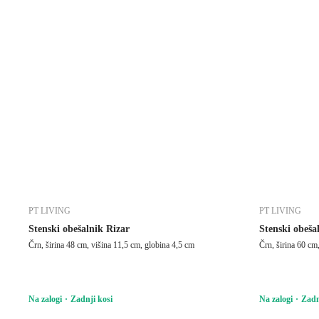
PT LIVING
PT LIVING
Stenski obešalnik Rizar
Stenski obeša
Črn, širina 48 cm, višina 11,5 cm, globina 4,5 cm
Črn, širina 60 cm
Na zalogi
Zadnji kosi
Na zalogi
Zadn