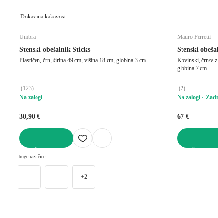
Dokazana kakovost
Umbra
Mauro Ferretti
Stenski obešalnik Sticks
Stenski obeša
Plastičen, črn, širina 49 cm, višina 18 cm, globina 3 cm
Kovinski, črn/v zl
globina 7 cm
(
123
)
(
2
)
Na zalogi
Na zalogi
Zadn
30,90 €
67 €
V KOŠARICO
V KOŠARICO
druge različice
+2