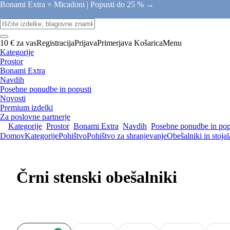
Bonami Extra × Micadoni |
Popusti do 25 % →
10 € za vas
Registracija
Prijava
Primerjava
Košarica
Menu
Kategorije
Prostor
Bonami Extra
Navdih
Posebne ponudbe in popusti
Novosti
Premium izdelki
Za poslovne partnerje
Kategorije
Prostor
Bonami Extra
Navdih
Posebne ponudbe in pop
Domov
Kategorije
Pohištvo
Pohištvo za shranjevanje
Obešalniki in stojal
Črni stenski obešalniki