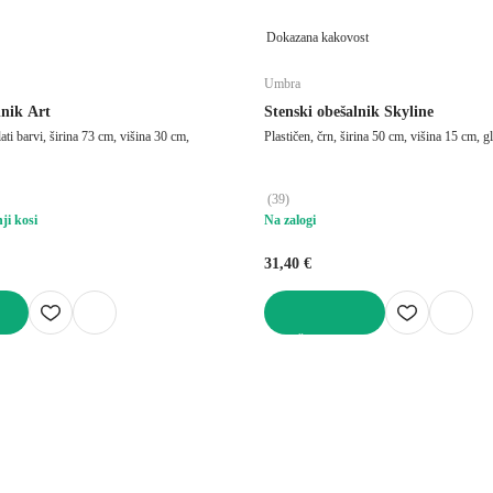
Dokazana kakovost
Umbra
lnik Art
Stenski obešalnik Skyline
ati barvi, širina 73 cm, višina 30 cm,
Plastičen, črn, širina 50 cm, višina 15 cm, 
(
39
)
ji kosi
Na zalogi
31,40 €
V KOŠARICO