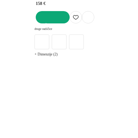
158 €
V KOŠARICO
druge različice
+ Dimenzije (2)