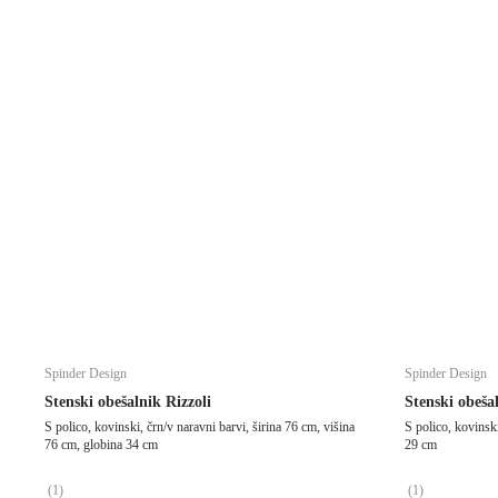
Spinder Design
Spinder Design
Stenski obešalnik Rizzoli
Stenski obeša
S polico, kovinski, črn/v naravni barvi, širina 76 cm, višina
S polico, kovinski
76 cm, globina 34 cm
29 cm
(
1
)
(
1
)