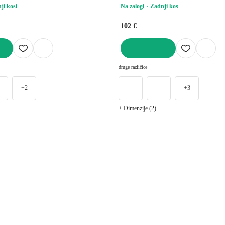
ji kosi
Na zalogi
Zadnji kos
102 €
V KOŠARICO
druge različice
+2
+3
+ Dimenzije (2)