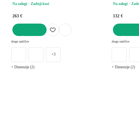
Na zalogi
Zadnji kosi
Na zalogi
Zadn
263 €
132 €
V KOŠARICO
V KOŠARICO
druge različice
druge različice
+3
+ Dimenzije (2)
+ Dimenzije (2)