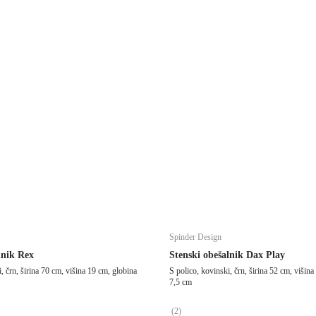
Spinder Design
lnik Rex
Stenski obešalnik Dax Play
, črn, širina 70 cm, višina 19 cm, globina
S polico, kovinski, črn, širina 52 cm, višin
7,5 cm
(
2
)