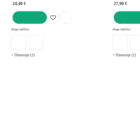
24,40 €
27,90 €
V KOŠARICO
V KOŠARICO
druge različice
druge različice
+ Dimenzije (2)
+ Dimenzije (2)