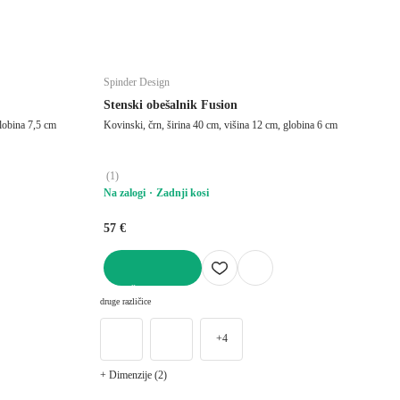
Spinder Design
Stenski obešalnik Fusion
globina 7,5 cm
Kovinski, črn, širina 40 cm, višina 12 cm, globina 6 cm
(
1
)
Na zalogi
Zadnji kosi
57 €
V KOŠARICO
druge različice
+4
+ Dimenzije (2)