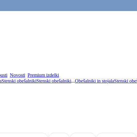
usti
Novosti
Premium izdelki
a
Stenski obešalniki
Stenski obešalniki
...
Obešalniki in stojala
Stenski obe