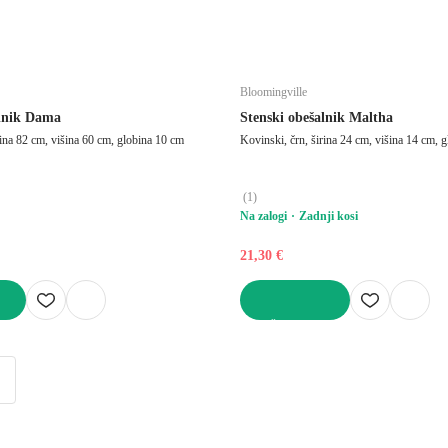
Bloomingville
alnik Dama
Stenski obešalnik Maltha
rina 82 cm, višina 60 cm, globina 10 cm
Kovinski, črn, širina 24 cm, višina 14 cm, 
(
1
)
Na zalogi
Zadnji kosi
21,30 €
V KOŠARICO