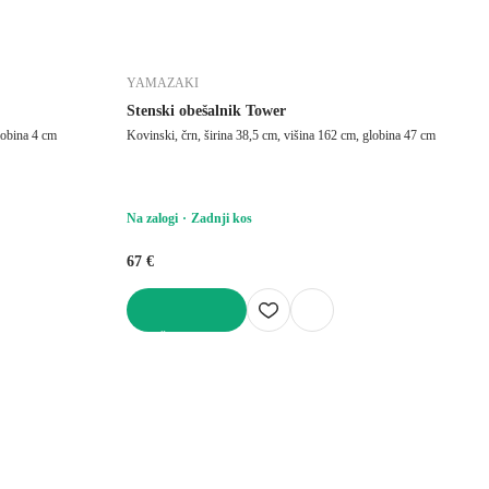
YAMAZAKI
Stenski obešalnik Tower
globina 4 cm
Kovinski, črn, širina 38,5 cm, višina 162 cm, globina 47 cm
Na zalogi
Zadnji kos
67 €
V KOŠARICO