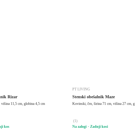
PT LIVING
lnik Rizar
Stenski obešalnik Maze
, višina 11,5 cm, globina 4,5 cm
Kovinski, črn, širina 71 cm, višina 27 cm, 
(
1
)
ji kos
Na zalogi
Zadnji kosi