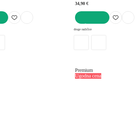
34,90 €
V KOŠARICO
druge različice
Premium
Ugodna cena