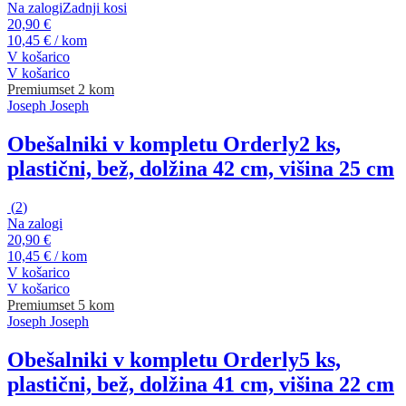
Na zalogi
Zadnji kosi
20,90 €
10,45 € / kom
V košarico
V košarico
Premium
set 2 kom
Joseph Joseph
Obešalniki v kompletu Orderly
2 ks,
plastični, bež, dolžina 42 cm, višina 25 cm
(
2
)
Na zalogi
20,90 €
10,45 € / kom
V košarico
V košarico
Premium
set 5 kom
Joseph Joseph
Obešalniki v kompletu Orderly
5 ks,
plastični, bež, dolžina 41 cm, višina 22 cm