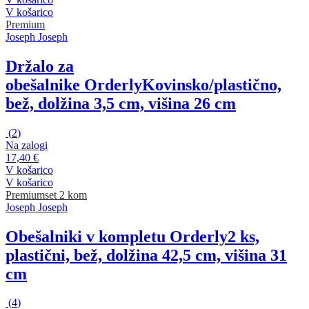
V košarico
Premium
Joseph Joseph
Držalo za
obešalnike Orderly
Kovinsko/plastično,
bež, dolžina 3,5 cm, višina 26 cm
(
2
)
Na zalogi
17,40 €
V košarico
V košarico
Premium
set 2 kom
Joseph Joseph
Obešalniki v kompletu Orderly
2 ks,
plastični, bež, dolžina 42,5 cm, višina 31
cm
(
4
)