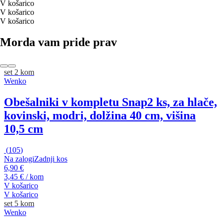
V košarico
V košarico
V košarico
Morda vam pride prav
set 2 kom
Wenko
Obešalniki v kompletu Snap
2 ks, za hlače,
kovinski, modri, dolžina 40 cm, višina
10,5 cm
(
105
)
Na zalogi
Zadnji kos
6,90 €
3,45 € / kom
V košarico
V košarico
set 5 kom
Wenko