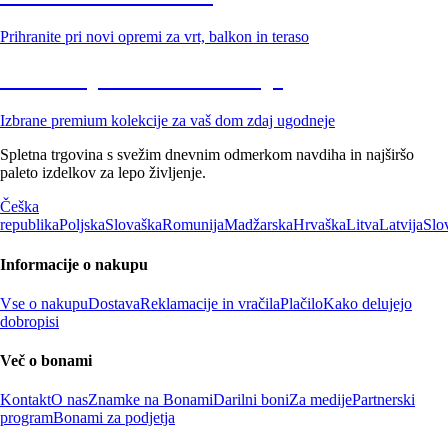
Prihranite pri novi opremi za vrt, balkon in teraso
Znižane premium kolekcije
Izbrane premium kolekcije za vaš dom zdaj ugodneje
Spletna trgovina s svežim dnevnim odmerkom navdiha in najširšo
paleto izdelkov za lepo življenje.
Češka
republika
Poljska
Slovaška
Romunija
Madžarska
Hrvaška
Litva
Latvija
Slo
Informacije o nakupu
Vse o nakupu
Dostava
Reklamacije in vračila
Plačilo
Kako delujejo
dobropisi
Več o bonami
Kontakt
O nas
Znamke na Bonami
Darilni boni
Za medije
Partnerski
program
Bonami za podjetja