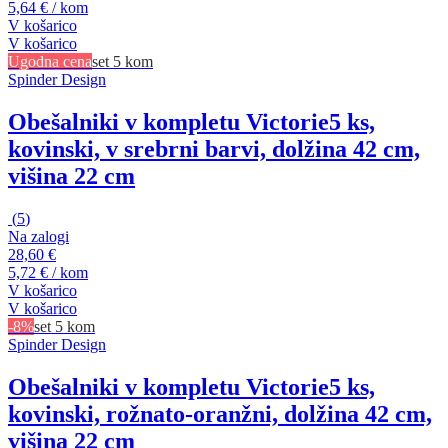
5,64 € / kom
V košarico
V košarico
Ugodna cena
set 5 kom
Spinder Design
Obešalniki v kompletu Victorie
5 ks,
kovinski, v srebrni barvi, dolžina 42 cm,
višina 22 cm
(
5
)
Na zalogi
28,60 €
5,72 € / kom
V košarico
V košarico
-8%
set 5 kom
Spinder Design
Obešalniki v kompletu Victorie
5 ks,
kovinski, rožnato-oranžni, dolžina 42 cm,
višina 22 cm