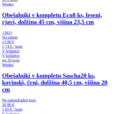
Wenko
Obešalniki v kompletu Eco
8 ks, leseni,
rjavi, dolžina 45 cm, višina 23,5 cm
(
363
)
Na zalogi
13,90 €
1,74 € / kom
V košarico
V košarico
set 20 kom
Wenko
Obešalniki v kompletu Sascha
20 ks,
kovinski, črni, dolžina 40,5 cm, višina 20
cm
Na zalogi
Zadnji kosi
20,90 €
1,05 € / kom
V košarico