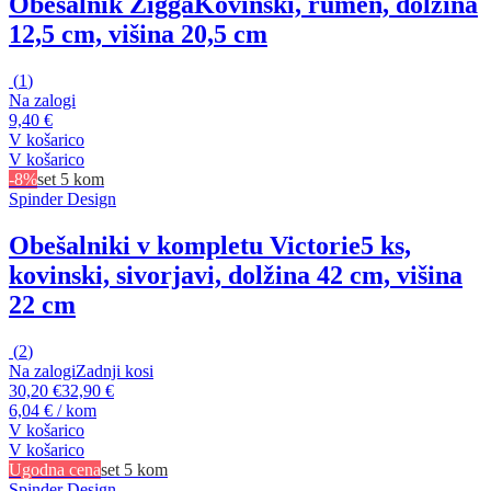
Obešalnik Zigga
Kovinski, rumen, dolžina
12,5 cm, višina 20,5 cm
(
1
)
Na zalogi
9,40 €
V košarico
V košarico
-8%
set 5 kom
Spinder Design
Obešalniki v kompletu Victorie
5 ks,
kovinski, sivorjavi, dolžina 42 cm, višina
22 cm
(
2
)
Na zalogi
Zadnji kosi
30,20 €
32,90 €
6,04 € / kom
V košarico
V košarico
Ugodna cena
set 5 kom
Spinder Design