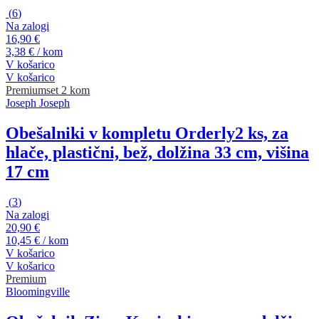
(
6
)
Na zalogi
16,90 €
3,38 € / kom
V košarico
V košarico
Premium
set 2 kom
Joseph Joseph
Obešalniki v kompletu Orderly
2 ks, za
hlače, plastični, bež, dolžina 33 cm, višina
17 cm
(
3
)
Na zalogi
20,90 €
10,45 € / kom
V košarico
V košarico
Premium
Bloomingville