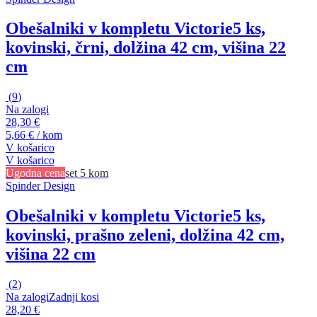
Obešalniki v kompletu Victorie
5 ks,
kovinski, črni, dolžina 42 cm, višina 22
cm
(
9
)
Na zalogi
28,30 €
5,66 € / kom
V košarico
V košarico
Ugodna cena
set 5 kom
Spinder Design
Obešalniki v kompletu Victorie
5 ks,
kovinski, prašno zeleni, dolžina 42 cm,
višina 22 cm
(
2
)
Na zalogi
Zadnji kosi
28,20 €