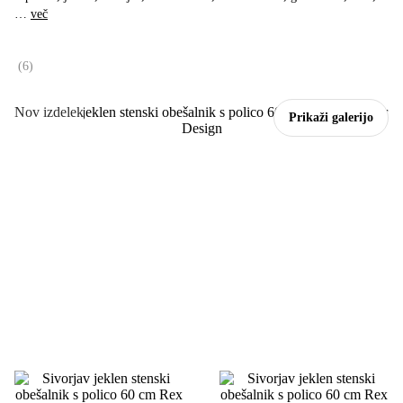
…
več
(
6
)
Nov izdelek
Prikaži galerijo