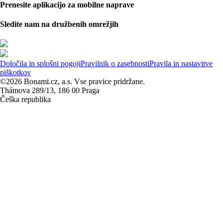
Prenesite aplikacijo za mobilne naprave
Sledite nam na družbenih omrežjih
Določila in splošni pogoji
Pravilnik o zasebnosti
Pravila in nastavitve
piškotkov
©2026 Bonami.cz, a.s. Vse pravice pridržane.
Thámova 289/13, 186 00 Praga
Češka republika