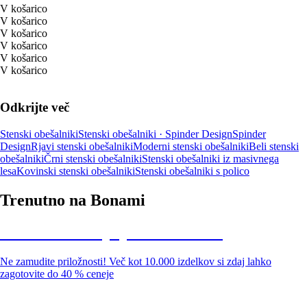
V košarico
V košarico
V košarico
V košarico
V košarico
V košarico
Odkrijte več
Stenski obešalniki
Stenski obešalniki · Spinder Design
Spinder
Design
Rjavi stenski obešalniki
Moderni stenski obešalniki
Beli stenski
obešalniki
Črni stenski obešalniki
Stenski obešalniki iz masivnega
lesa
Kovinski stenski obešalniki
Stenski obešalniki s polico
Trenutno na Bonami
Summer Sale: popusti do -40 %
Ne zamudite priložnosti! Več kot 10.000 izdelkov si zdaj lahko
zagotovite do 40 % ceneje
Znižani zdelki za vrt