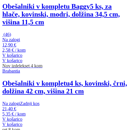
Obešalniki v kompletu Baggy
5 ks, za
hlače, kovinski, modri, dolžina 34,5 cm,
višina 11,5 cm
(
46
)
Na zalogi
12,90 €
2,58 € / kom
V košarico
V košarico
Nov izdelek
set 4 kom
Brabantia
Obešalniki v kompletu
4 ks, kovinski, črni,
dolžina 42 cm, višina 21 cm
Na zalogi
Zadnji kos
21,40 €
5,35 € / kom
V košarico
V košarico
set 8 kom