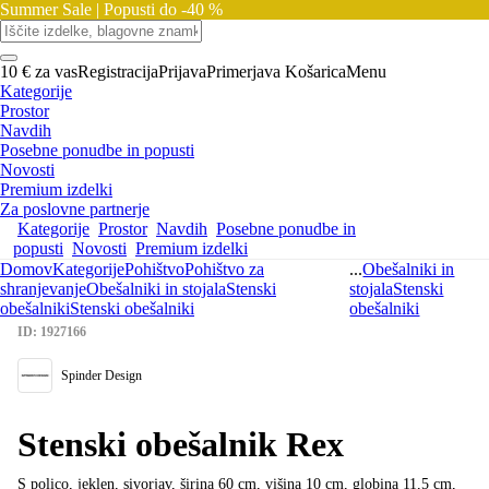
Summer Sale |
Popusti do -40 %
10 € za vas
Registracija
Prijava
Primerjava
Košarica
Menu
Kategorije
Prostor
Navdih
Posebne ponudbe in popusti
Novosti
Premium izdelki
Za poslovne partnerje
Kategorije
Prostor
Navdih
Posebne ponudbe in
popusti
Novosti
Premium izdelki
Domov
Kategorije
Pohištvo
Pohištvo za
...
Obešalniki in
shranjevanje
Obešalniki in stojala
Stenski
stojala
Stenski
obešalniki
Stenski obešalniki
obešalniki
ID: 1927166
Spinder Design
Stenski obešalnik Rex
S polico, jeklen, sivorjav, širina 60 cm, višina 10 cm, globina 11,5 cm
,