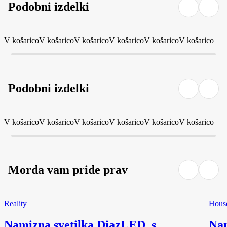
Podobni izdelki
V košarico
V košarico
V košarico
V košarico
V košarico
V košarico
Podobni izdelki
V košarico
V košarico
V košarico
V košarico
V košarico
V košarico
Morda vam pride prav
Reality
Hous
Namizna svetilka Diaz
LED, s
Nam