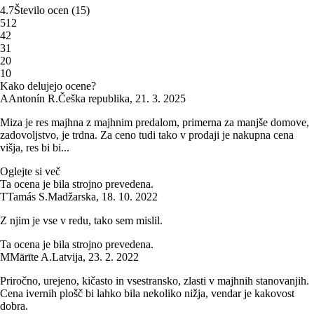
4.7
Število ocen
(
15
)
5
12
4
2
3
1
2
0
1
0
Kako delujejo ocene?
A
Antonín R.
Češka republika
,
21. 3. 2025
Miza je res majhna z majhnim predalom, primerna za manjše domove,
zadovoljstvo, je trdna. Za ceno tudi tako v prodaji je nakupna cena
višja, res bi bi...
Oglejte si več
Ta ocena je bila strojno prevedena.
T
Tamás S.
Madžarska
,
18. 10. 2022
Z njim je vse v redu, tako sem mislil.
Ta ocena je bila strojno prevedena.
M
Mārīte A.
Latvija
,
23. 2. 2022
Priročno, urejeno, kičasto in vsestransko, zlasti v majhnih stanovanjih.
Cena ivernih plošč bi lahko bila nekoliko nižja, vendar je kakovost
dobra.