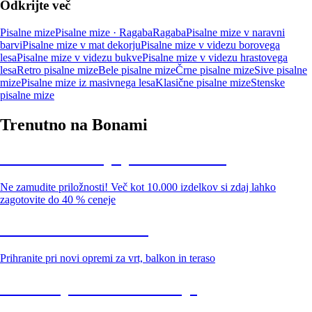
Odkrijte več
Pisalne mize
Pisalne mize · Ragaba
Ragaba
Pisalne mize v naravni
barvi
Pisalne mize v mat dekorju
Pisalne mize v videzu borovega
lesa
Pisalne mize v videzu bukve
Pisalne mize v videzu hrastovega
lesa
Retro pisalne mize
Bele pisalne mize
Črne pisalne mize
Sive pisalne
mize
Pisalne mize iz masivnega lesa
Klasične pisalne mize
Stenske
pisalne mize
Trenutno na Bonami
Summer Sale: popusti do -40 %
Ne zamudite priložnosti! Več kot 10.000 izdelkov si zdaj lahko
zagotovite do 40 % ceneje
Znižani zdelki za vrt
Prihranite pri novi opremi za vrt, balkon in teraso
Znižane premium kolekcije