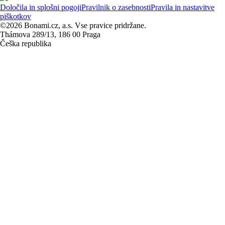
Določila in splošni pogoji
Pravilnik o zasebnosti
Pravila in nastavitve
piškotkov
©2026 Bonami.cz, a.s. Vse pravice pridržane.
Thámova 289/13, 186 00 Praga
Češka republika