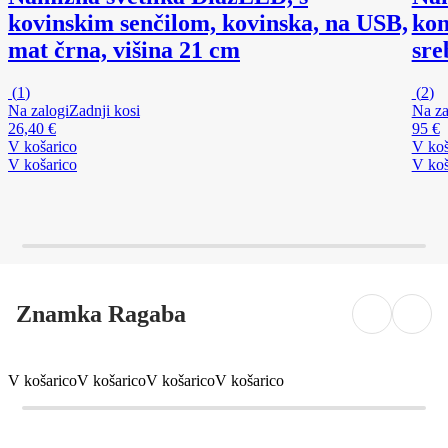
kovinskim senčilom, kovinska, na USB,
kon
mat črna, višina 21 cm
sre
(
1
)
(
2
)
Na zalogi
Zadnji kosi
Na za
26,40 €
95 €
V košarico
V koš
V košarico
V koš
Znamka Ragaba
V košarico
V košarico
V košarico
V košarico