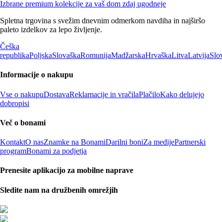
Izbrane premium kolekcije za vaš dom zdaj ugodneje
Spletna trgovina s svežim dnevnim odmerkom navdiha in najširšo
paleto izdelkov za lepo življenje.
Češka
republika
Poljska
Slovaška
Romunija
Madžarska
Hrvaška
Litva
Latvija
Slo
Informacije o nakupu
Vse o nakupu
Dostava
Reklamacije in vračila
Plačilo
Kako delujejo
dobropisi
Več o bonami
Kontakt
O nas
Znamke na Bonami
Darilni boni
Za medije
Partnerski
program
Bonami za podjetja
Prenesite aplikacijo za mobilne naprave
Sledite nam na družbenih omrežjih