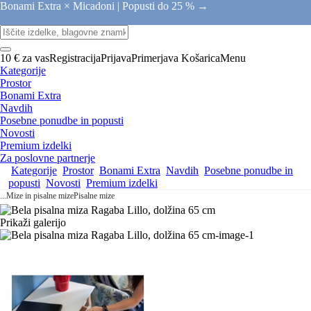
Bonami Extra × Micadoni |
Popusti do 25 % →
10 € za vas
Registracija
Prijava
Primerjava
Košarica
Menu
Kategorije
Prostor
Bonami Extra
Navdih
Posebne ponudbe in popusti
Novosti
Premium izdelki
Za poslovne partnerje
Kategorije
Prostor
Bonami Extra
Navdih
Posebne ponudbe in
popusti
Novosti
Premium izdelki
...
Mize in pisalne mize
Pisalne mize
Prikaži galerijo