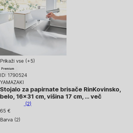
Prikaži vse
(+5)
Premium
ID: 1790524
YAMAZAKI
Stojalo za papirnate brisače Rin
Kovinsko,
belo, 16x31 cm, višina 17 cm
, …
več
(
2
)
65 €
Barva (2)