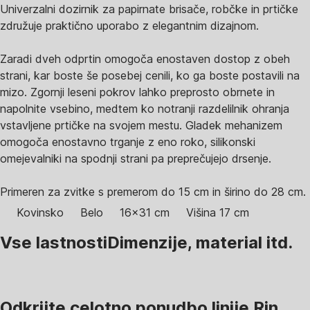
Univerzalni dozirnik za papirnate brisače, robčke in prtičke
združuje praktično uporabo z elegantnim dizajnom.
Zaradi dveh odprtin omogoča enostaven dostop z obeh
strani, kar boste še posebej cenili, ko ga boste postavili na
mizo. Zgornji leseni pokrov lahko preprosto obrnete in
napolnite vsebino, medtem ko notranji razdelilnik ohranja
vstavljene prtičke na svojem mestu. Gladek mehanizem
omogoča enostavno trganje z eno roko, silikonski
omejevalniki na spodnji strani pa preprečujejo drsenje.
Primeren za zvitke s premerom do 15 cm in širino do 28 cm.
Kovinsko
Belo
16x31 cm
Višina 17 cm
Vse lastnosti
Dimenzije, material itd.
Odkrijte celotno ponudbo linije Rin