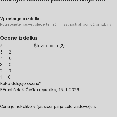
Vprašanje o izdelku
Potrebujete nasvet glede tehničnih lastnosti ali pomoč pri izbiri?
Ocene izdelka
5
Število ocen
(
2
)
5
2
4
0
3
0
2
0
1
0
Kako delujejo ocene?
F
František K.
Češka republika
,
15. 1. 2026
Cena je nekoliko višja, sicer pa je zelo zadovoljen.