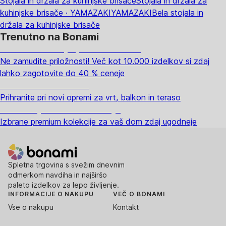
Stojala in držala za kuhinjske brisače
Stojala in držala za
kuhinjske brisače · YAMAZAKI
YAMAZAKI
Bela stojala in
držala za kuhinjske brisače
Trenutno na Bonami
Summer Sale: popusti do -40 %
Ne zamudite priložnosti! Več kot 10.000 izdelkov si zdaj
lahko zagotovite do 40 % ceneje
Znižani zdelki za vrt
Prihranite pri novi opremi za vrt, balkon in teraso
Znižane premium kolekcije
Izbrane premium kolekcije za vaš dom zdaj ugodneje
Spletna trgovina s svežim dnevnim
odmerkom navdiha in najširšo
paleto izdelkov za lepo življenje.
INFORMACIJE O NAKUPU
VEČ O BONAMI
Vse o nakupu
Kontakt