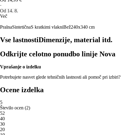
·
Od 14. 8.
Več
Pralna
Sintetična
S kratkimi vlakni
Bež
240x340 cm
Vse lastnosti
Dimenzije, material itd.
Odkrijte celotno ponudbo linije Nova
Vprašanje o izdelku
Potrebujete nasvet glede tehničnih lastnosti ali pomoč pri izbiri?
Ocene izdelka
5
Število ocen
(
2
)
5
2
4
0
3
0
2
0
1
0