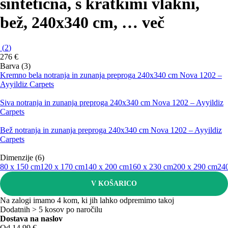
sintetična, s kratkimi vlakni,
bež, 240x340 cm
, …
več
(
2
)
276 €
Barva (3)
Kremno bela notranja in zunanja preproga 240x340 cm Nova 1202 –
Ayyildiz Carpets
Siva notranja in zunanja preproga 240x340 cm Nova 1202 – Ayyildiz
Carpets
Bež notranja in zunanja preproga 240x340 cm Nova 1202 – Ayyildiz
Carpets
Dimenzije (6)
80 x 150 cm
120 x 170 cm
140 x 200 cm
160 x 230 cm
200 x 290 cm
24
V KOŠARICO
Na zalogi imamo 4 kom, ki jih lahko odpremimo takoj
Dodatnih > 5 kosov po naročilu
Dostava na naslov
Od 14,99 €