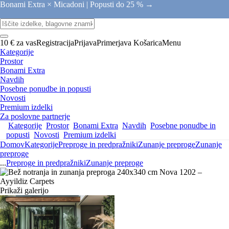
Bonami Extra × Micadoni |
Popusti do 25 % →
10 € za vas
Registracija
Prijava
Primerjava
Košarica
Menu
Kategorije
Prostor
Bonami Extra
Navdih
Posebne ponudbe in popusti
Novosti
Premium izdelki
Za poslovne partnerje
Kategorije
Prostor
Bonami Extra
Navdih
Posebne ponudbe in
popusti
Novosti
Premium izdelki
Domov
Kategorije
Preproge in predpražniki
Zunanje preproge
Zunanje
preproge
...
Preproge in predpražniki
Zunanje preproge
Prikaži galerijo