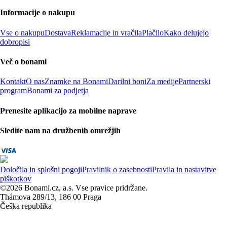
Informacije o nakupu
Vse o nakupu
Dostava
Reklamacije in vračila
Plačilo
Kako delujejo
dobropisi
Več o bonami
Kontakt
O nas
Znamke na Bonami
Darilni boni
Za medije
Partnerski
program
Bonami za podjetja
Prenesite aplikacijo za mobilne naprave
Sledite nam na družbenih omrežjih
Določila in splošni pogoji
Pravilnik o zasebnosti
Pravila in nastavitve
piškotkov
©2026 Bonami.cz, a.s. Vse pravice pridržane.
Thámova 289/13, 186 00 Praga
Češka republika