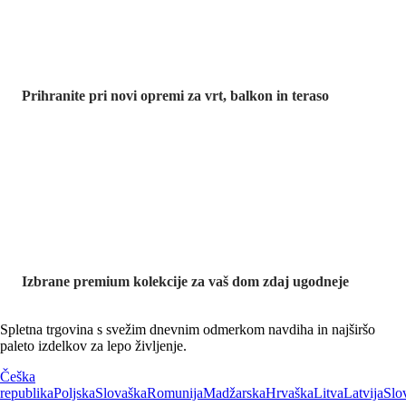
Prihranite pri novi opremi za vrt, balkon in teraso
Znižane
premium
kolekcije
Izbrane premium kolekcije za vaš dom zdaj ugodneje
Spletna trgovina s svežim dnevnim odmerkom navdiha in najširšo
paleto izdelkov za lepo življenje.
Češka
republika
Poljska
Slovaška
Romunija
Madžarska
Hrvaška
Litva
Latvija
Slo