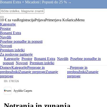
Bonami Extra × Micadoni |
Popusti do 25 % →
10 € za vas
Registracija
Prijava
Primerjava
Košarica
Menu
Kategorije
Prostor
Bonami Extra
Navdih
Posebne ponudbe in popusti
Novosti
Premium izdelki
Za poslovne partnerje
Kategorije
Prostor
Bonami Extra
Navdih
Posebne ponudbe in
popusti
Novosti
Premium izdelki
Domov
Kategorije
Preproge in
...
Preproge in
predpražniki
Zunanje preproge
Zunanje
predpražniki
Zunanje
preproge
preproge
ID: 1781526
Ayyildiz Carpets
Notranja in zunanja