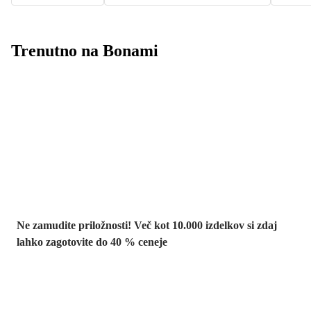
Trenutno na Bonami
Summer Sale:
popusti do -40 %
Ne zamudite priložnosti! Več kot 10.000 izdelkov si zdaj
lahko zagotovite do 40 % ceneje
Znižani zdelki za
vrt