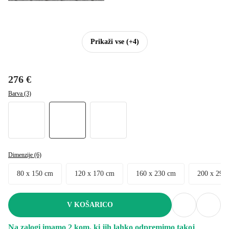
Prikaži vse
(+4)
276 €
Barva (3)
Dimenzije (6)
80 x 150 cm
120 x 170 cm
160 x 230 cm
200 x 290
V KOŠARICO
Na zalogi imamo 2 kom, ki jih lahko odpremimo takoj