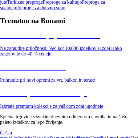
jute
Turkizne preproge
Preproge za kuhinjo
Preproge za
spalnico
Preproge za dnevno sobo
Trenutno na Bonami
Summer Sale: popusti do -40 %
Ne zamudite priložnosti! Več kot 10.000 izdelkov si zdaj lahko
zagotovite do 40 % ceneje
Znižani zdelki za vrt
Prihranite pri novi opremi za vrt, balkon in teraso
Znižane premium kolekcije
Izbrane premium kolekcije za vaš dom zdaj ugodneje
Spletna trgovina s svežim dnevnim odmerkom navdiha in najširšo
paleto izdelkov za lepo življenje.
Češka