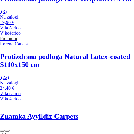
(
3
)
Na zalogi
19,90 €
V košarico
V košarico
Premium
Lorena Canals
Protizdrsna podloga Natural Latex-coated
S
110x150 cm
(
22
)
Na zalogi
24,40 €
V košarico
V košarico
Znamka Ayyildiz Carpets