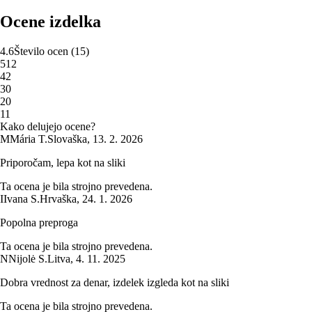
Ocene izdelka
4.6
Število ocen
(
15
)
5
12
4
2
3
0
2
0
1
1
Kako delujejo ocene?
M
Mária T.
Slovaška
,
13. 2. 2026
Priporočam, lepa kot na sliki
Ta ocena je bila strojno prevedena.
I
Ivana S.
Hrvaška
,
24. 1. 2026
Popolna preproga
Ta ocena je bila strojno prevedena.
N
Nijolė S.
Litva
,
4. 11. 2025
Dobra vrednost za denar, izdelek izgleda kot na sliki
Ta ocena je bila strojno prevedena.