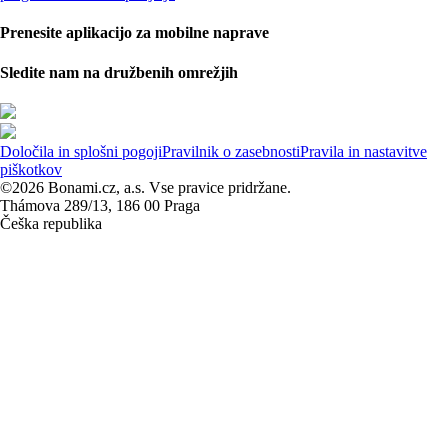
Prenesite aplikacijo za mobilne naprave
Sledite nam na družbenih omrežjih
Določila in splošni pogoji
Pravilnik o zasebnosti
Pravila in nastavitve
piškotkov
©2026 Bonami.cz, a.s. Vse pravice pridržane.
Thámova 289/13, 186 00 Praga
Češka republika