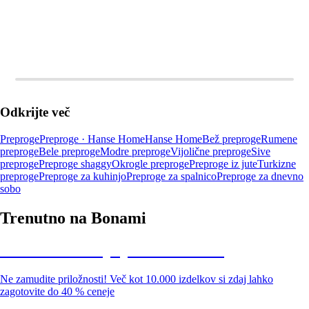
Odkrijte več
Preproge
Preproge · Hanse Home
Hanse Home
Bež preproge
Rumene
preproge
Bele preproge
Modre preproge
Vijolične preproge
Sive
preproge
Preproge shaggy
Okrogle preproge
Preproge iz jute
Turkizne
preproge
Preproge za kuhinjo
Preproge za spalnico
Preproge za dnevno
sobo
Trenutno na Bonami
Summer Sale: popusti do -40 %
Ne zamudite priložnosti! Več kot 10.000 izdelkov si zdaj lahko
zagotovite do 40 % ceneje