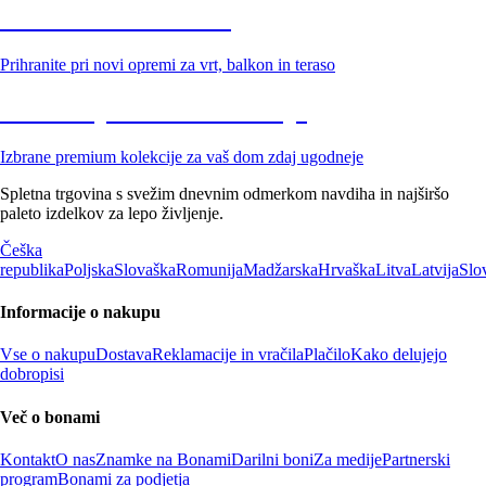
Znižani zdelki za vrt
Prihranite pri novi opremi za vrt, balkon in teraso
Znižane premium kolekcije
Izbrane premium kolekcije za vaš dom zdaj ugodneje
Spletna trgovina s svežim dnevnim odmerkom navdiha in najširšo
paleto izdelkov za lepo življenje.
Češka
republika
Poljska
Slovaška
Romunija
Madžarska
Hrvaška
Litva
Latvija
Slo
Informacije o nakupu
Vse o nakupu
Dostava
Reklamacije in vračila
Plačilo
Kako delujejo
dobropisi
Več o bonami
Kontakt
O nas
Znamke na Bonami
Darilni boni
Za medije
Partnerski
program
Bonami za podjetja