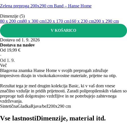
Zelena preproga 200x290 cm Band – Hanse Home
Dimenzije (5)
80 x 200 cm
80 x 300 cm
120 x 170 cm
160 x 230 cm
200 x 290 cm
V KOŠARICO
Dostava od 1. 9. 2026
Dostava na naslov
Od 19,99 €
·
Od 1. 9.
Več
Blagovna znamka Hanse Home v svojih preprogah združuje
impresiven dizajn in visokokakovostne materiale, prijetne na otip.
Rezultat tega je med drugim kolekcija Basic, ki v vaš dom vnese
značilno vzdušje in pridih prijetnosti. Zaradi polipropilenskih vlaken so
preproge tudi dolgotrajno vzdržljive in ne potrebujejo zahtevnega
vzdrževanja.
Sintetična
Gladka
Rjava/bež
200x290 cm
Vse lastnosti
Dimenzije, material itd.