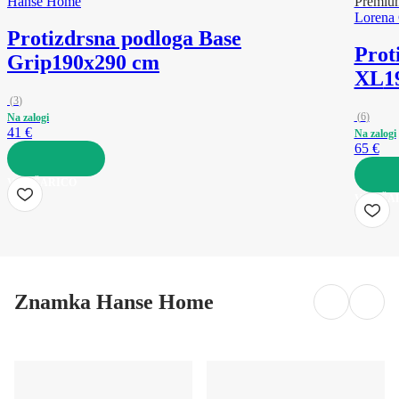
Hanse Home
Premiu
Lorena 
Protizdrsna podloga Base
Prot
Grip
190x290 cm
XL
1
(
3
)
(
6
)
Na zalogi
41 €
Na zalogi
65 €
V KOŠARICO
V KOŠA
Znamka Hanse Home