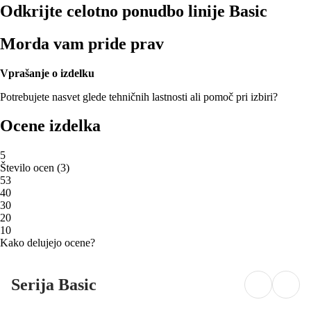
Odkrijte celotno ponudbo linije Basic
Morda vam pride prav
Vprašanje o izdelku
Potrebujete nasvet glede tehničnih lastnosti ali pomoč pri izbiri?
Ocene izdelka
5
Število ocen
(
3
)
5
3
4
0
3
0
2
0
1
0
Kako delujejo ocene?
Serija Basic