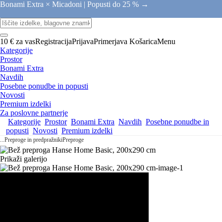
Bonami Extra × Micadoni |
Popusti do 25 % →
10 € za vas
Registracija
Prijava
Primerjava
Košarica
Menu
Kategorije
Prostor
Bonami Extra
Navdih
Posebne ponudbe in popusti
Novosti
Premium izdelki
Za poslovne partnerje
Kategorije
Prostor
Bonami Extra
Navdih
Posebne ponudbe in
popusti
Novosti
Premium izdelki
...
Preproge in predpražniki
Preproge
Prikaži galerijo