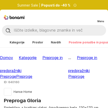
Summer Sale |
Popusti do -40 %
Menu
Kategorije
Prostor
Navdih
Posebne ponudbe in popus
Domov
Kategorije
Preproge in
...
Preproge in
predpražniki
predpražniki
Preproge
Preproge
Preproge
ID: 640160
Hanse Home
Preproga Gloria
Sintetična, s kratkimi vlakni, črna/kremno bela, 120x170 cm
, …