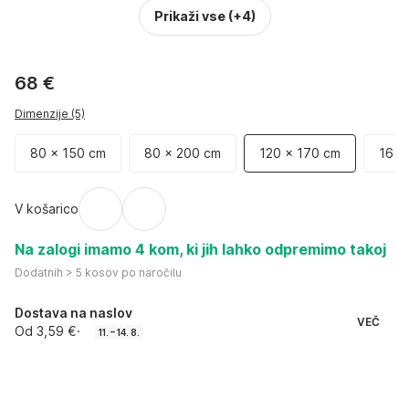
Prikaži vse
(+4)
68 €
Dimenzije (5)
80 x 150 cm
80 x 200 cm
120 x 170 cm
160
V košarico
Na zalogi imamo 4 kom, ki jih lahko odpremimo takoj
Dodatnih > 5 kosov po naročilu
Dostava na naslov
VEČ
Od 3,59 €
·
11. – 14. 8.