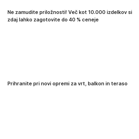
Ne zamudite priložnosti! Več kot 10.000 izdelkov si
zdaj lahko zagotovite do 40 % ceneje
Znižani zdelki za vrt
Prihranite pri novi opremi za vrt, balkon in teraso
Znižane premium
kolekcije