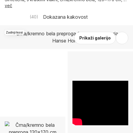
več
Dokazana kakovost
(
40
)
Zadnji kosi
Prikaži galerijo