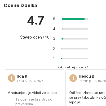
Ocene izdelka
4.7
5
4
Število ocen
(
40
)
3
2
1
Kako delujejo ocene?
Ilga K.
Iliescu B.
I
I
Latvija
,
22. 11. 2025
Romunija
,
18. 10. 2
V notranjosti je videti zelo lepo
Odlično, zlahka se uma
se prav tako zlahka oči
Ta ocena je bila strojno
lepo je.
prevedena.