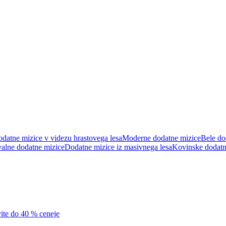
datne mizice v videzu hrastovega lesa
Moderne dodatne mizice
Bele do
alne dodatne mizice
Dodatne mizice iz masivnega lesa
Kovinske dodatn
vite do 40 % ceneje