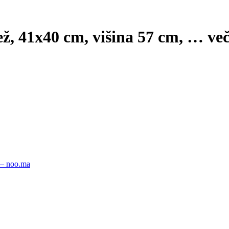
ež, 41x40 cm, višina 57 cm
, …
ve
 – noo.ma