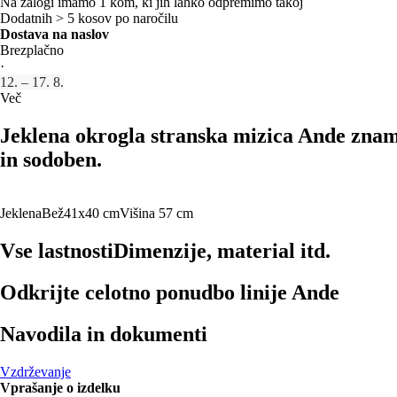
Na zalogi imamo 1 kom, ki jih lahko odpremimo takoj
Dodatnih > 5 kosov po naročilu
Dostava na naslov
Brezplačno
·
12. – 17. 8.
Več
Jeklena okrogla stranska mizica Ande znam
in sodoben.
Jeklena
Bež
41x40 cm
Višina 57 cm
Vse lastnosti
Dimenzije, material itd.
Odkrijte celotno ponudbo linije Ande
Navodila in dokumenti
Vzdrževanje
Vprašanje o izdelku