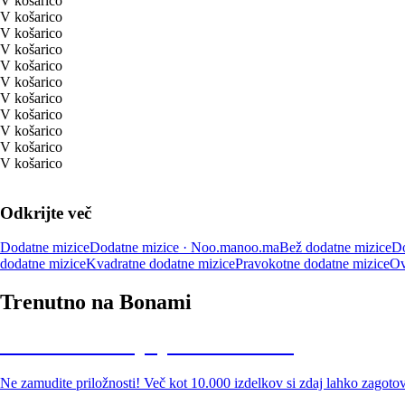
V košarico
V košarico
V košarico
V košarico
V košarico
V košarico
V košarico
V košarico
V košarico
V košarico
V košarico
Odkrijte več
Dodatne mizice
Dodatne mizice · Noo.ma
noo.ma
Bež dodatne mizice
Do
dodatne mizice
Kvadratne dodatne mizice
Pravokotne dodatne mizice
Ov
Trenutno na Bonami
Summer Sale: popusti do -40 %
Ne zamudite priložnosti! Več kot 10.000 izdelkov si zdaj lahko zagoto