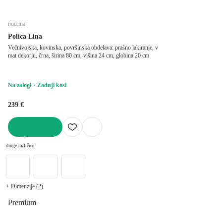
noo.ma
Polica Lina
Večnivojska, kovinska, površinska obdelava: prašno lakiranje, v
mat dekorju, črna, širina 80 cm, višina 24 cm, globina 20 cm
Na zalogi
Zadnji kosi
239 €
V KOŠARICO
druge različice
+ Dimenzije (2)
Premium