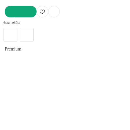
V KOŠARICO
druge različice
Premium