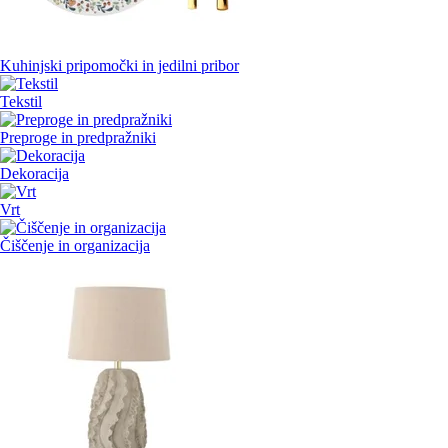
Kuhinjski pripomočki in jedilni pribor
Tekstil
Preproge in predpražniki
Dekoracija
Vrt
Čiščenje in organizacija