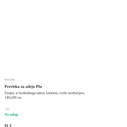
noo.ma
Prevleka za odejo Plu
Enojna, iz bombažnega satena, karirasta, svetlo modra/rjava,
140x200 cm
(
1
)
Na zalogi
91 €