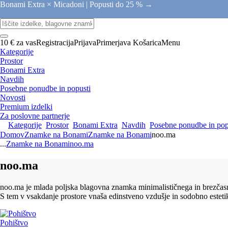
Bonami Extra × Micadoni |
Popusti do 25 % →
10 € za vas
Registracija
Prijava
Primerjava
Košarica
Menu
Kategorije
Prostor
Bonami Extra
Navdih
Posebne ponudbe in popusti
Novosti
Premium izdelki
Za poslovne partnerje
Kategorije
Prostor
Bonami Extra
Navdih
Posebne ponudbe in pop
Domov
Znamke na Bonami
Znamke na Bonami
noo.ma
...
Znamke na Bonami
noo.ma
noo.ma
noo.ma je mlada poljska blagovna znamka minimalističnega in brezčasneg
S tem v vsakdanje prostore vnaša edinstveno vzdušje in sodobno esteti
Pohištvo