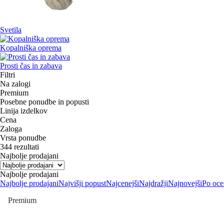
Svetila
Kopalniška oprema
Prosti čas in zabava
Filtri
Na zalogi
Premium
Posebne ponudbe in popusti
Linija izdelkov
Cena
Zaloga
Vrsta ponudbe
344 rezultati
Najbolje prodajani
Najbolje prodajani
Najbolje prodajani
Najvišji popust
Najcenejši
Najdražji
Najnovejši
Po oce
Premium