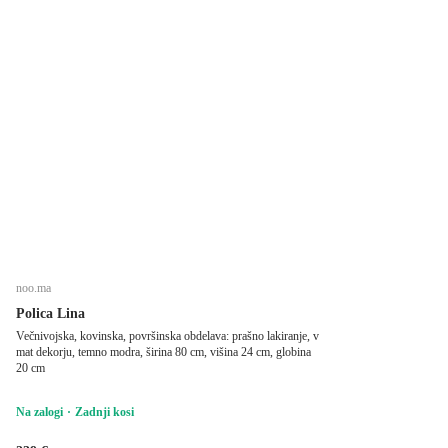
noo.ma
Polica Lina
Večnivojska, kovinska, površinska obdelava: prašno lakiranje, v
mat dekorju, temno modra, širina 80 cm, višina 24 cm, globina
20 cm
Na zalogi
Zadnji kosi