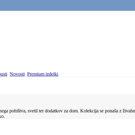
usti
Novosti
Premium izdelki
a pohištva, svetil ter dodatkov za dom. Kolekcija se ponaša z živahnim
ko.