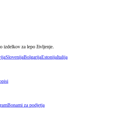
 izdelkov za lepo življenje.
ija
Slovenija
Bolgarija
Estonija
Italija
opisi
gram
Bonami za podjetja