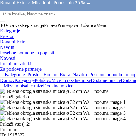
Bonami Extra × Micadoni |
Popusti do 25 % →
10 € za vas
Registracija
Prijava
Primerjava
Košarica
Menu
Kategorije
Prostor
Bonami Extra
Navdih
Posebne ponudbe in popusti
Novosti
Premium izdelki
Za poslovne partnerje
Kategorije
Prostor
Bonami Extra
Navdih
Posebne ponudbe in pop
Domov
Kategorije
Pohištvo
Mize in pisalne mize
Dodatne mizice
Dodatne
...
Mize in pisalne mize
Dodatne mizice
Prikaži galerijo
Prikaži vse
(+2)
Premium
ID: 1915322