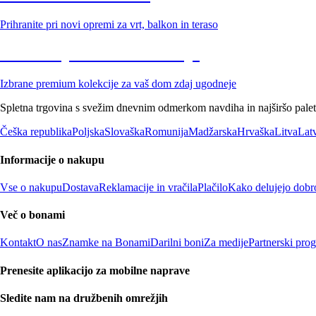
Prihranite pri novi opremi za vrt, balkon in teraso
Znižane premium kolekcije
Izbrane premium kolekcije za vaš dom zdaj ugodneje
Spletna trgovina s svežim dnevnim odmerkom navdiha in najširšo paleto
Češka republika
Poljska
Slovaška
Romunija
Madžarska
Hrvaška
Litva
Latv
Informacije o nakupu
Vse o nakupu
Dostava
Reklamacije in vračila
Plačilo
Kako delujejo dobr
Več o bonami
Kontakt
O nas
Znamke na Bonami
Darilni boni
Za medije
Partnerski pro
Prenesite aplikacijo za mobilne naprave
Sledite nam na družbenih omrežjih