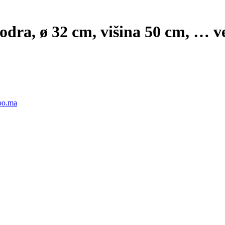
dra, ø 32 cm, višina 50 cm
, …
v
noo.ma