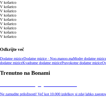
V košarico
V košarico
V košarico
V košarico
V košarico
V košarico
V košarico
V košarico
V košarico
Odkrijte več
Dodatne mizice
Dodatne mizice · Noo.ma
noo.ma
Modre dodatne mizic
dodatne mizice
Kvadratne dodatne mizice
Pravokotne dodatne mizice
Ov
Trenutno na Bonami
Summer Sale: popusti do -40 %
Ne zamudite priložnosti! Več kot 10.000 izdelkov si zdaj lahko zagoto
Znižani zdelki za vrt