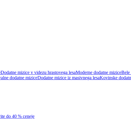
e
Dodatne mizice v videzu hrastovega lesa
Moderne dodatne mizice
Bele
alne dodatne mizice
Dodatne mizice iz masivnega lesa
Kovinske dodatn
vite do 40 % ceneje