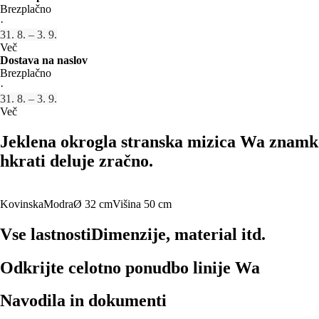
Brezplačno
·
31. 8. – 3. 9.
Več
Dostava na naslov
Brezplačno
·
31. 8. – 3. 9.
Več
Jeklena okrogla stranska mizica Wa znamke
hkrati deluje zračno.
Kovinska
Modra
Ø 32 cm
Višina 50 cm
Vse lastnosti
Dimenzije, material itd.
Odkrijte celotno ponudbo linije Wa
Navodila in dokumenti