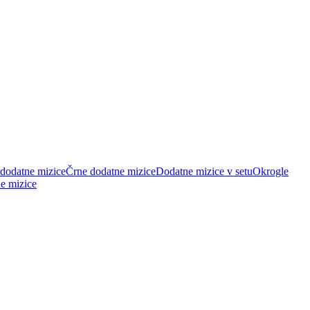
 dodatne mizice
Črne dodatne mizice
Dodatne mizice v setu
Okrogle
e mizice