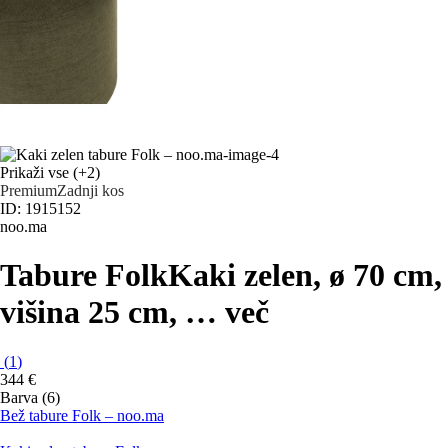
Prikaži vse
(+2)
Premium
Zadnji kos
ID: 1915152
noo.ma
Tabure Folk
Kaki zelen, ø 70 cm,
višina 25 cm
, …
več
(
1
)
344 €
Barva (6)
Bež tabure Folk – noo.ma