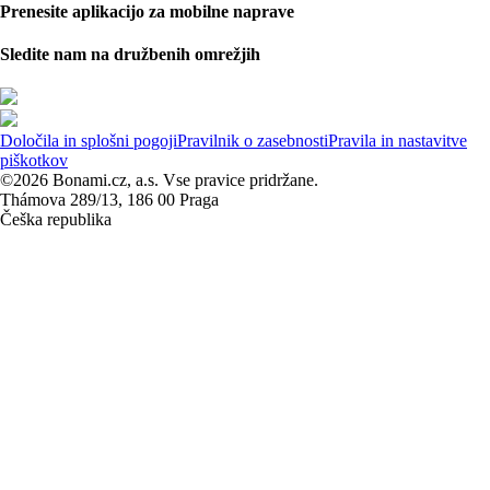
Prenesite aplikacijo za mobilne naprave
Sledite nam na družbenih omrežjih
Določila in splošni pogoji
Pravilnik o zasebnosti
Pravila in nastavitve
piškotkov
©2026 Bonami.cz, a.s. Vse pravice pridržane.
Thámova 289/13, 186 00 Praga
Češka republika