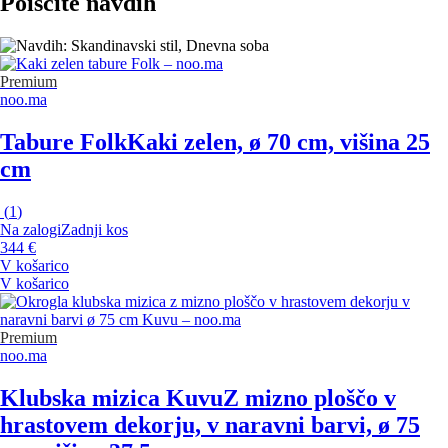
Poiščite navdih
Premium
noo.ma
Tabure Folk
Kaki zelen, ø 70 cm, višina 25
cm
(
1
)
Na zalogi
Zadnji kos
344 €
V košarico
V košarico
Premium
noo.ma
Klubska mizica Kuvu
Z mizno ploščo v
hrastovem dekorju, v naravni barvi, ø 75