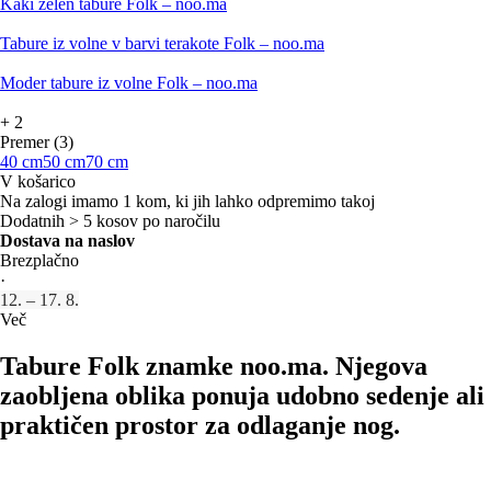
Kaki zelen tabure Folk – noo.ma
Tabure iz volne v barvi terakote Folk – noo.ma
Moder tabure iz volne Folk – noo.ma
+
2
Premer (3)
40 cm
50 cm
70 cm
V košarico
Na zalogi imamo 1 kom, ki jih lahko odpremimo takoj
Dodatnih > 5 kosov po naročilu
Dostava na naslov
Brezplačno
·
12. – 17. 8.
Več
Tabure Folk znamke noo.ma. Njegova
zaobljena oblika ponuja udobno sedenje ali
praktičen prostor za odlaganje nog.