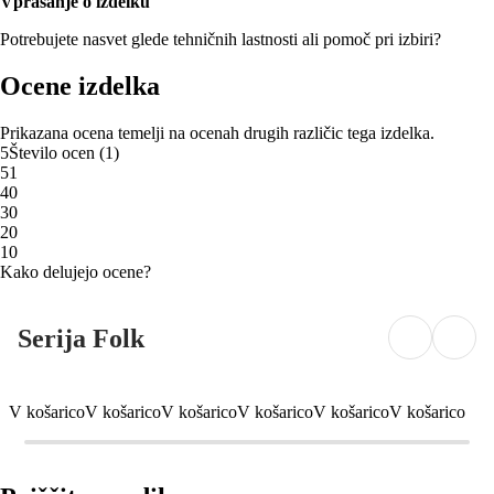
Vprašanje o izdelku
Potrebujete nasvet glede tehničnih lastnosti ali pomoč pri izbiri?
Ocene izdelka
Prikazana ocena temelji na ocenah drugih različic tega izdelka.
5
Število ocen
(
1
)
5
1
4
0
3
0
2
0
1
0
Kako delujejo ocene?
Serija Folk
V košarico
V košarico
V košarico
V košarico
V košarico
V košarico