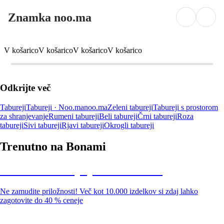
Znamka noo.ma
V košarico
V košarico
V košarico
V košarico
Odkrijte več
Tabureji
Tabureji · Noo.ma
noo.ma
Zeleni tabureji
Tabureji s prostorom
za shranjevanje
Rumeni tabureji
Beli tabureji
Črni tabureji
Roza
tabureji
Sivi tabureji
Rjavi tabureji
Okrogli tabureji
Trenutno na Bonami
Summer Sale: popusti do -40 %
Ne zamudite priložnosti! Več kot 10.000 izdelkov si zdaj lahko
zagotovite do 40 % ceneje
Znižani zdelki za vrt