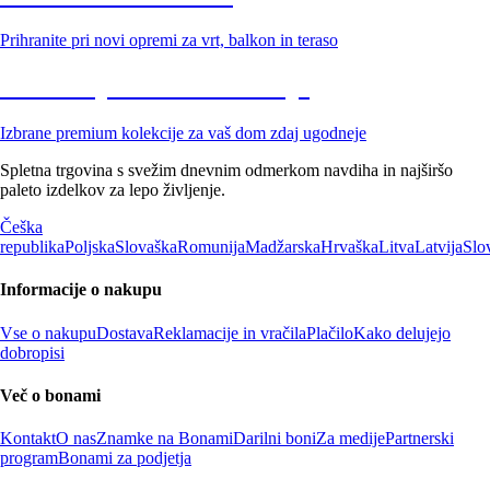
Prihranite pri novi opremi za vrt, balkon in teraso
Znižane premium kolekcije
Izbrane premium kolekcije za vaš dom zdaj ugodneje
Spletna trgovina s svežim dnevnim odmerkom navdiha in najširšo
paleto izdelkov za lepo življenje.
Češka
republika
Poljska
Slovaška
Romunija
Madžarska
Hrvaška
Litva
Latvija
Slo
Informacije o nakupu
Vse o nakupu
Dostava
Reklamacije in vračila
Plačilo
Kako delujejo
dobropisi
Več o bonami
Kontakt
O nas
Znamke na Bonami
Darilni boni
Za medije
Partnerski
program
Bonami za podjetja