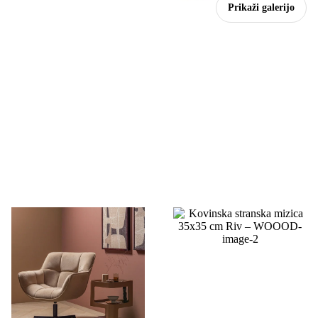
Prikaži galerijo