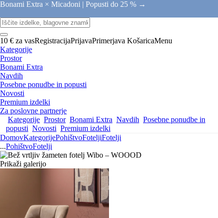
Bonami Extra × Micadoni |
Popusti do 25 % →
10 € za vas
Registracija
Prijava
Primerjava
Košarica
Menu
Kategorije
Prostor
Bonami Extra
Navdih
Posebne ponudbe in popusti
Novosti
Premium izdelki
Za poslovne partnerje
Kategorije
Prostor
Bonami Extra
Navdih
Posebne ponudbe in
popusti
Novosti
Premium izdelki
Domov
Kategorije
Pohištvo
Fotelji
Fotelji
...
Pohištvo
Fotelji
Prikaži galerijo