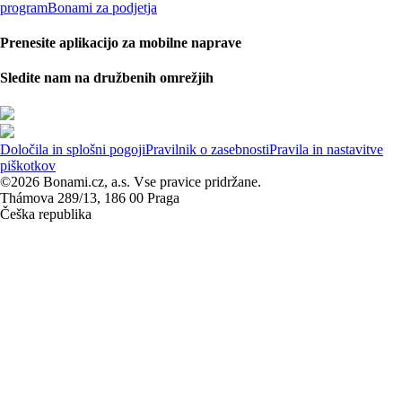
program
Bonami za podjetja
Prenesite aplikacijo za mobilne naprave
Sledite nam na družbenih omrežjih
Določila in splošni pogoji
Pravilnik o zasebnosti
Pravila in nastavitve
piškotkov
©2026 Bonami.cz, a.s. Vse pravice pridržane.
Thámova 289/13, 186 00 Praga
Češka republika