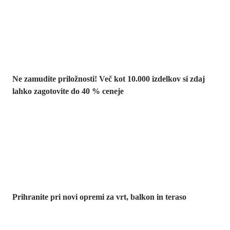
Summer Sale:
popusti do -40 %
Ne zamudite priložnosti! Več kot 10.000 izdelkov si zdaj
lahko zagotovite do 40 % ceneje
Znižani zdelki za
vrt
Prihranite pri novi opremi za vrt, balkon in teraso
Znižane