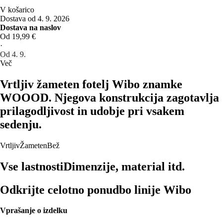
V košarico
Dostava od 4. 9. 2026
Dostava na naslov
Od 19,99 €
·
Od 4. 9.
Več
Vrtljiv žameten fotelj Wibo znamke
WOOOD. Njegova konstrukcija zagotavlja
prilagodljivost in udobje pri vsakem
sedenju.
Vrtljiv
Žameten
Bež
Vse lastnosti
Dimenzije, material itd.
Odkrijte celotno ponudbo linije Wibo
Vprašanje o izdelku