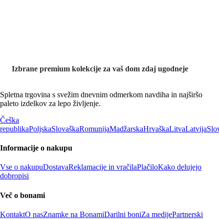
premium
kolekcije
Izbrane premium kolekcije za vaš dom zdaj ugodneje
Spletna trgovina s svežim dnevnim odmerkom navdiha in najširšo
paleto izdelkov za lepo življenje.
Češka
republika
Poljska
Slovaška
Romunija
Madžarska
Hrvaška
Litva
Latvija
Slo
Informacije o nakupu
Vse o nakupu
Dostava
Reklamacije in vračila
Plačilo
Kako delujejo
dobropisi
Več o bonami
Kontakt
O nas
Znamke na Bonami
Darilni boni
Za medije
Partnerski