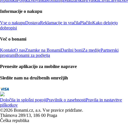
republika
Poljska
Slovaška
Romunija
Madžarska
Hrvaška
Litva
Latvija
Slo
Informacije o nakupu
Vse o nakupu
Dostava
Reklamacije in vračila
Plačilo
Kako delujejo
dobropisi
Več o bonami
Kontakt
O nas
Znamke na Bonami
Darilni boni
Za medije
Partnerski
program
Bonami za podjetja
Prenesite aplikacijo za mobilne naprave
Sledite nam na družbenih omrežjih
Določila in splošni pogoji
Pravilnik o zasebnosti
Pravila in nastavitve
piškotkov
©2026 Bonami.cz, a.s. Vse pravice pridržane.
Thámova 289/13, 186 00 Praga
Češka republika