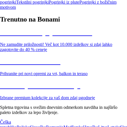
pogrinjki
Tekstilni pogrinjki
Pogrinjki iz plute
Pogrinjki z božičnim
motivom
Trenutno na Bonami
Summer Sale: popusti do -40 %
Ne zamudite priložnosti! Več kot 10.000 izdelkov si zdaj lahko
zagotovite do 40 % ceneje
Znižani zdelki za vrt
Prihranite pri novi opremi za vrt, balkon in teraso
Znižane premium kolekcije
Izbrane premium kolekcije za vaš dom zdaj ugodneje
Spletna trgovina s svežim dnevnim odmerkom navdiha in najširšo
paleto izdelkov za lepo življenje.
Češka