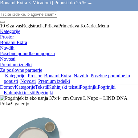
Bonami Extra × Micadoni |
Popusti do 25 % →
10 € za vas
Registracija
Prijava
Primerjava
Košarica
Menu
Kategorije
Prostor
Bonami Extra
Navdih
Posebne ponudbe in popusti
Novosti
Premium izdelki
Za poslovne partnerje
Kategorije
Prostor
Bonami Extra
Navdih
Posebne ponudbe in
popusti
Novosti
Premium izdelki
Domov
Kategorije
Tekstil
Kuhinjski tekstil
Pogrinjki
Pogrinjki
...
Kuhinjski tekstil
Pogrinjki
Prikaži galerijo