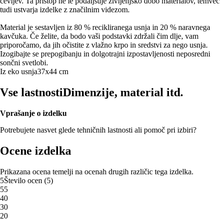
čevljev. Ta pristop ne le podaljšuje življenjsko dobo materialov, temveč
tudi ustvarja izdelke z značilnim videzom.
Material je sestavljen iz 80 % recikliranega usnja in 20 % naravnega
kavčuka. Če želite, da bodo vaši podstavki zdržali čim dlje, vam
priporočamo, da jih očistite z vlažno krpo in sredstvi za nego usnja.
Izogibajte se prepogibanju in dolgotrajni izpostavljenosti neposredni
sončni svetlobi.
Iz eko usnja
37x44 cm
Vse lastnosti
Dimenzije, material itd.
Vprašanje o izdelku
Potrebujete nasvet glede tehničnih lastnosti ali pomoč pri izbiri?
Ocene izdelka
Prikazana ocena temelji na ocenah drugih različic tega izdelka.
5
Število ocen
(
5
)
5
5
4
0
3
0
2
0