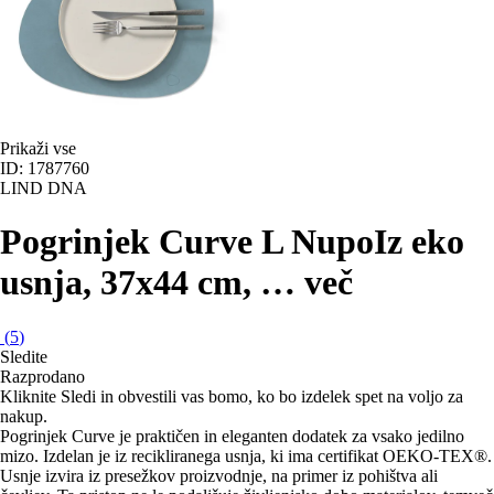
Prikaži vse
ID: 1787760
LIND DNA
Pogrinjek Curve L Nupo
Iz eko
usnja, 37x44 cm
, …
več
(
5
)
Sledite
Razprodano
Kliknite Sledi in obvestili vas bomo, ko bo izdelek spet na voljo za
nakup.
Pogrinjek Curve je praktičen in eleganten dodatek za vsako jedilno
mizo. Izdelan je iz recikliranega usnja, ki ima certifikat OEKO-TEX®.
Usnje izvira iz presežkov proizvodnje, na primer iz pohištva ali