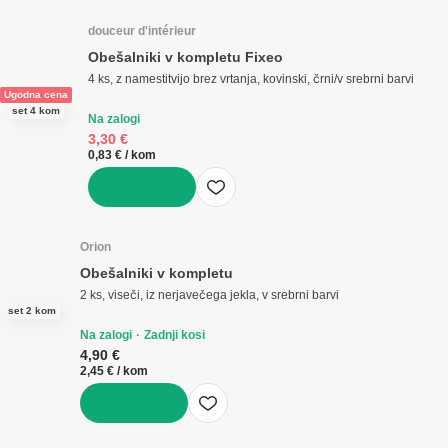
V KOŠARICO
douceur d'intérieur
Obešalniki v kompletu Fixeo
4 ks, z namestitvijo brez vrtanja, kovinski, črni/v srebrni barvi
Ugodna cena
set 4 kom
Na zalogi
3,30 €
0,83 € / kom
V KOŠARICO
Orion
Obešalniki v kompletu
2 ks, viseči, iz nerjavečega jekla, v srebrni barvi
set 2 kom
Na zalogi
Zadnji kosi
4,90 €
2,45 € / kom
V KOŠARICO