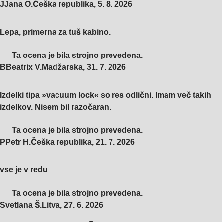
J
Jana O.
Češka republika
,
5. 8. 2026
Lepa, primerna za tuš kabino.
Ta ocena je bila strojno prevedena.
B
Beatrix V.
Madžarska
,
31. 7. 2026
Izdelki tipa »vacuum lock« so res odlični. Imam več takih
izdelkov. Nisem bil razočaran.
Ta ocena je bila strojno prevedena.
P
Petr H.
Češka republika
,
21. 7. 2026
vse je v redu
Ta ocena je bila strojno prevedena.
Svetlana Š.
Litva
,
27. 6. 2026