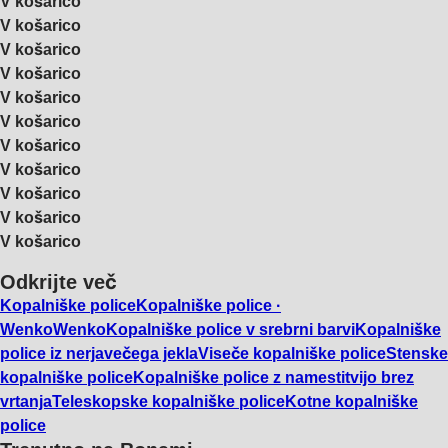
V košarico
V košarico
V košarico
V košarico
V košarico
V košarico
V košarico
V košarico
V košarico
V košarico
V košarico
Odkrijte več
Kopalniške police
Kopalniške police ·
Wenko
Wenko
Kopalniške police v srebrni barvi
Kopalniške
police iz nerjavečega jekla
Viseče kopalniške police
Stenske
kopalniške police
Kopalniške police z namestitvijo brez
vrtanja
Teleskopske kopalniške police
Kotne kopalniške
police