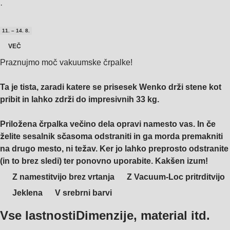
·
11. – 14. 8.
VEČ
Praznujmo moč vakuumske črpalke!
Ta je tista, zaradi katere se prisesek Wenko drži stene kot
pribit in lahko zdrži do impresivnih 33 kg.
Priložena črpalka večino dela opravi namesto vas. In če
želite sesalnik sčasoma odstraniti in ga morda premakniti
na drugo mesto, ni težav. Ker jo lahko preprosto odstranite
(in to brez sledi) ter ponovno uporabite. Kakšen izum!
Z namestitvijo brez vrtanja
Z Vacuum-Loc pritrditvijo
Jeklena
V srebrni barvi
Vse lastnosti
Dimenzije, material itd.