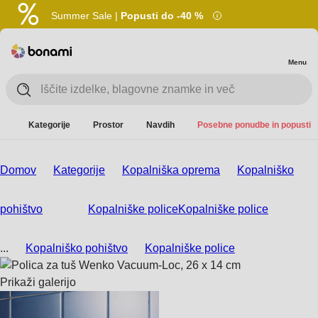
Summer Sale |
Popusti do -40 %
Menu
Kategorije
Prostor
Navdih
Posebne ponudbe in popusti
Domov
Kategorije
Kopalniška oprema
Kopalniško
pohištvo
Kopalniške police
Kopalniške police
...
Kopalniško pohištvo
Kopalniške police
Prikaži galerijo