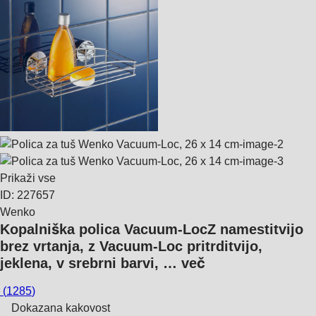
Prikaži vse
ID: 227657
Wenko
Kopalniška polica Vacuum-Loc
Z namestitvijo
brez vrtanja, z Vacuum-Loc pritrditvijo,
jeklena, v srebrni barvi
, …
več
(
1285
)
Dokazana kakovost