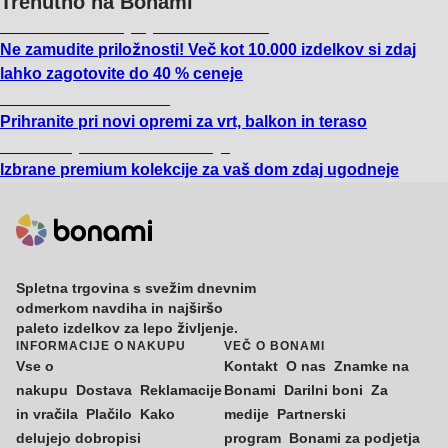
Trenutno na Bonami
Summer Sale: popusti do -40 %
Ne zamudite priložnosti! Več kot 10.000 izdelkov si zdaj
lahko zagotovite do 40 % ceneje
Znižani zdelki za vrt
Prihranite pri novi opremi za vrt, balkon in teraso
Znižane premium kolekcije
Izbrane premium kolekcije za vaš dom zdaj ugodneje
Spletna trgovina s svežim dnevnim
odmerkom navdiha in najširšo
paleto izdelkov za lepo življenje.
INFORMACIJE O NAKUPU
VEČ O BONAMI
Vse o
Kontakt
O nas
Znamke na
nakupu
Dostava
Reklamacije
Bonami
Darilni boni
Za
in vračila
Plačilo
Kako
medije
Partnerski
delujejo dobropisi
program
Bonami za podjetja