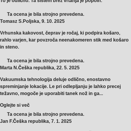
To je odlično. Ta sistem brez vrtanja je popoln.
Ta ocena je bila strojno prevedena.
Tomasz S.
Poljska
,
9. 10. 2025
Vrhunska kakovost, čeprav je ročaj, ki podpira košaro,
rahlo varjen, kar povzroča neenakomeren stik med košaro
in steno.
Ta ocena je bila strojno prevedena.
Marta N.
Češka republika
,
22. 5. 2025
Vakuumska tehnologija deluje odlično, enostavno
spreminjanje lokacije. Le pri odlepljanju je lahko precej
težavno, mogoče je uporabiti tanek nož in ga...
Oglejte si več
Ta ocena je bila strojno prevedena.
Jan F.
Češka republika
,
7. 1. 2025