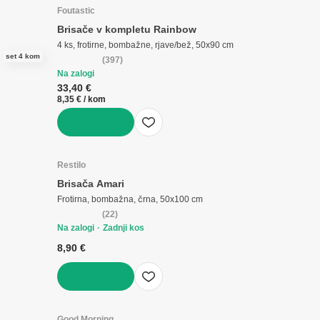
Foutastic
Brisače v kompletu Rainbow
4 ks, frotirne, bombažne, rjave/bež, 50x90 cm
set 4 kom
(
397
)
Na zalogi
33,40 €
8,35 € / kom
V KOŠARICO
Restilo
Brisača Amari
Frotirna, bombažna, črna, 50x100 cm
(
22
)
Na zalogi
Zadnji kos
8,90 €
V KOŠARICO
Good Morning