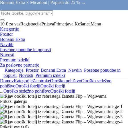
Bonami Extra × Micadoni |
Popusti do 25 % →
10 € za vas
Registracija
Prijava
Primerjava
Košarica
Menu
Kategorije
Prostor
Bonami Extra
Navdih
Posebne ponudbe in popusti
Novosti
Premium izdelki
Za poslovne partnerje
Kategorije
Prostor
Bonami Extra
Navdih
Posebne ponudbe in
popusti
Novosti
Premium izdelki
Domov
Kategorije
Za otroke
Otroško pohištvo
Otroško sedežno
pohištvo
Otroški fotelji
Otroški fotelji
...
Otroško sedežno pohištvo
Otroški fotelji
Prikaži galerijo
Prikaži vse
(+6)