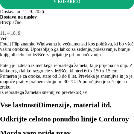
V KOŠARICO
Dostava od 11. 9. 2026
Dostava na naslov
Brezplačno
·
11. – 18. 9.
Več
Fotelj Flip znamke Wigiwama je večnamenski kos pohištva, ki bo všeč
vašim otrokom. Uporabljajo ga lahko za sedenje, poležavanje, branje
knjig ali celo kot ležišče za prijatelje pri prenočevanju.
Fotelj je izdelan iz mehkega rebrastega žameta, ki je prijetna na otip. Z
lahkoto ga lahko razgrnete v ležišče, ki meri 60 x 150 x 15 cm.
Primeren je za otroke, stare od 3 do 8 let. Prevleka je snemljiva in jo je
mogoče prati v pralnem stroju pri 30 °C. Priporočljivo je sušenje na
zraku.
Iz rebrastega žameta
S snemljivo prevleko
Rjav
Vse lastnosti
Dimenzije, material itd.
Odkrijte celotno ponudbo linije Corduroy
Morda vam pride prav