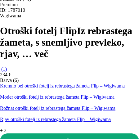
Premium
ID: 1787010
Wigiwama
Otroški fotelj Flip
Iz rebrastega
žameta, s snemljivo prevleko,
rjav
, …
več
(
1
)
234 €
Barva (6)
Kremno bel otroški fotelj iz rebrastega žameta Flip – Wigiwama
Moder otroški fotelj iz rebrastega žameta Flip – Wigiwama
Rožnat otroški fotelj iz rebrastega žameta Flip – Wigiwama
Rjav otroški fotelj iz rebrastega žameta Flip – Wigiwama
+
2