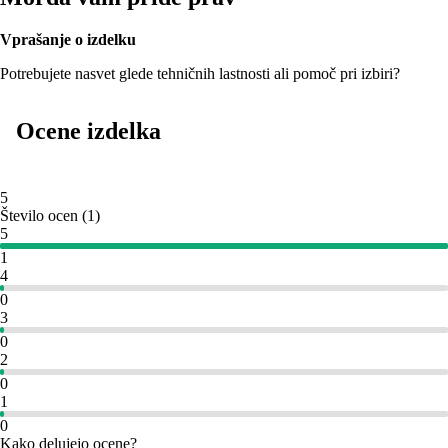
Vprašanje o izdelku
Potrebujete nasvet glede tehničnih lastnosti ali pomoč pri izbiri?
Ocene izdelka
5
Število ocen
(
1
)
5
1
4
0
3
0
2
0
1
0
Kako delujejo ocene?