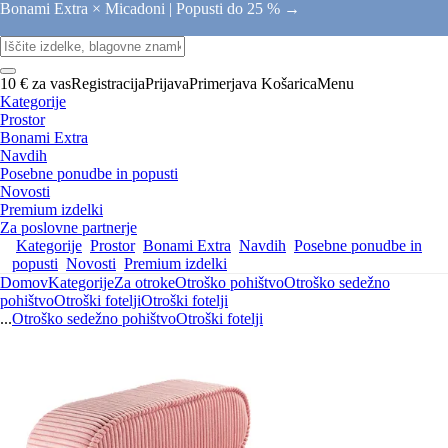
Bonami Extra × Micadoni |
Popusti do 25 % →
10 € za vas
Registracija
Prijava
Primerjava
Košarica
Menu
Kategorije
Prostor
Bonami Extra
Navdih
Posebne ponudbe in popusti
Novosti
Premium izdelki
Za poslovne partnerje
Kategorije
Prostor
Bonami Extra
Navdih
Posebne ponudbe in
popusti
Novosti
Premium izdelki
Domov
Kategorije
Za otroke
Otroško pohištvo
Otroško sedežno
pohištvo
Otroški fotelji
Otroški fotelji
...
Otroško sedežno pohištvo
Otroški fotelji