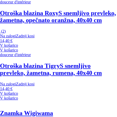
douceur d'intérieur
Otroška blazina Roxy
S snemljivo prevleko,
žametna, opečnato oranžna, 40x40 cm
(
2
)
Na zalogi
Zadnji kosi
14,40 €
V košarico
V košarico
douceur d'intérieur
Otroška blazina Tigry
S snemljivo
prevleko, žametna, rumena, 40x40 cm
Na zalogi
Zadnji kosi
14,40 €
V košarico
V košarico
Znamka Wigiwama