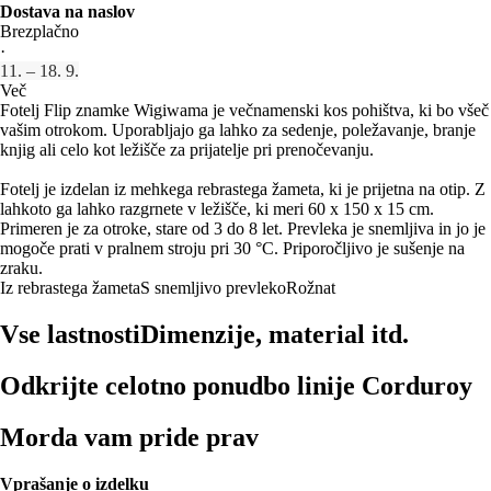
Dostava na naslov
Brezplačno
·
11. – 18. 9.
Več
Fotelj Flip znamke Wigiwama je večnamenski kos pohištva, ki bo všeč
vašim otrokom. Uporabljajo ga lahko za sedenje, poležavanje, branje
knjig ali celo kot ležišče za prijatelje pri prenočevanju.
Fotelj je izdelan iz mehkega rebrastega žameta, ki je prijetna na otip. Z
lahkoto ga lahko razgrnete v ležišče, ki meri 60 x 150 x 15 cm.
Primeren je za otroke, stare od 3 do 8 let. Prevleka je snemljiva in jo je
mogoče prati v pralnem stroju pri 30 °C. Priporočljivo je sušenje na
zraku.
Iz rebrastega žameta
S snemljivo prevleko
Rožnat
Vse lastnosti
Dimenzije, material itd.
Odkrijte celotno ponudbo linije Corduroy
Morda vam pride prav
Vprašanje o izdelku