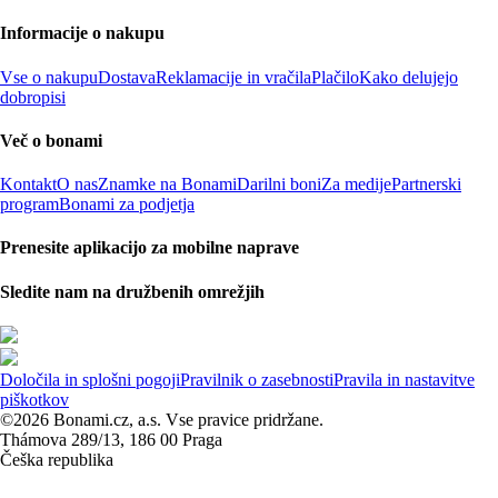
Informacije o nakupu
Vse o nakupu
Dostava
Reklamacije in vračila
Plačilo
Kako delujejo
dobropisi
Več o bonami
Kontakt
O nas
Znamke na Bonami
Darilni boni
Za medije
Partnerski
program
Bonami za podjetja
Prenesite aplikacijo za mobilne naprave
Sledite nam na družbenih omrežjih
Določila in splošni pogoji
Pravilnik o zasebnosti
Pravila in nastavitve
piškotkov
©2026 Bonami.cz, a.s. Vse pravice pridržane.
Thámova 289/13, 186 00 Praga
Češka republika