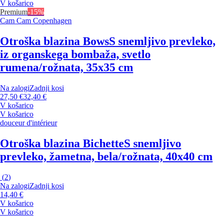
V košarico
Premium
-15%
Cam Cam Copenhagen
Otroška blazina Bows
S snemljivo prevleko,
iz organskega bombaža, svetlo
rumena/rožnata, 35x35 cm
Na zalogi
Zadnji kosi
27,50 €
32,40 €
V košarico
V košarico
douceur d'intérieur
Otroška blazina Bichette
S snemljivo
prevleko, žametna, bela/rožnata, 40x40 cm
(
2
)
Na zalogi
Zadnji kosi
14,40 €
V košarico
V košarico