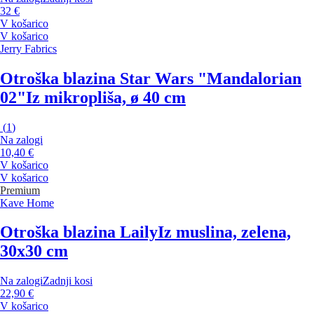
32 €
V košarico
V košarico
Jerry Fabrics
Otroška blazina Star Wars "Mandalorian
02"
Iz mikropliša, ø 40 cm
(
1
)
Na zalogi
10,40 €
V košarico
V košarico
Premium
Kave Home
Otroška blazina Laily
Iz muslina, zelena,
30x30 cm
Na zalogi
Zadnji kosi
22,90 €
V košarico