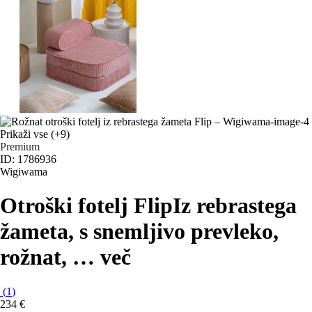
Prikaži vse
(+9)
Premium
ID: 1786936
Wigiwama
Otroški fotelj Flip
Iz rebrastega
žameta, s snemljivo prevleko,
rožnat
, …
več
(
1
)
234 €