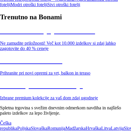
fotelji
Modri otroški fotelji
Sivi otroški fotelji
Trenutno na Bonami
Summer Sale: popusti do -40 %
Ne zamudite priložnosti! Več kot 10.000 izdelkov si zdaj lahko
zagotovite do 40 % ceneje
Znižani zdelki za vrt
Prihranite pri novi opremi za vrt, balkon in teraso
Znižane premium kolekcije
Izbrane premium kolekcije za vaš dom zdaj ugodneje
Spletna trgovina s svežim dnevnim odmerkom navdiha in najširšo
paleto izdelkov za lepo življenje.
Češka
republika
Poljska
Slovaška
Romunija
Madžarska
Hrvaška
Litva
Latvija
Slo