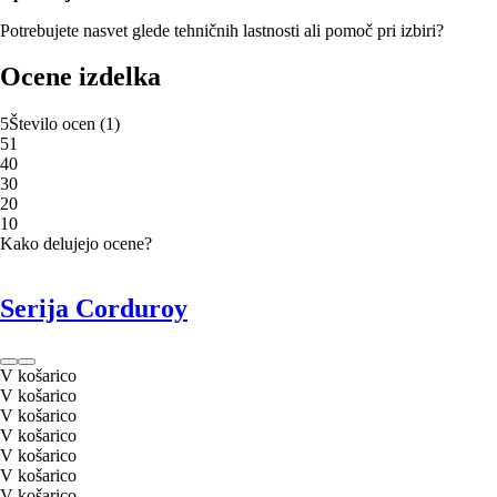
Potrebujete nasvet glede tehničnih lastnosti ali pomoč pri izbiri?
Ocene izdelka
5
Število ocen
(
1
)
5
1
4
0
3
0
2
0
1
0
Kako delujejo ocene?
Serija Corduroy
V košarico
V košarico
V košarico
V košarico
V košarico
V košarico
V košarico