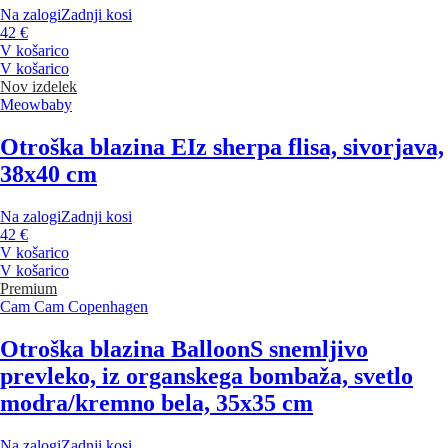
Na zalogi
Zadnji kosi
42 €
V košarico
V košarico
Nov izdelek
Meowbaby
Otroška blazina E
Iz sherpa flisa, sivorjava,
38x40 cm
Na zalogi
Zadnji kosi
42 €
V košarico
V košarico
Premium
Cam Cam Copenhagen
Otroška blazina Balloon
S snemljivo
prevleko, iz organskega bombaža, svetlo
modra/kremno bela, 35x35 cm
Na zalogi
Zadnji kosi