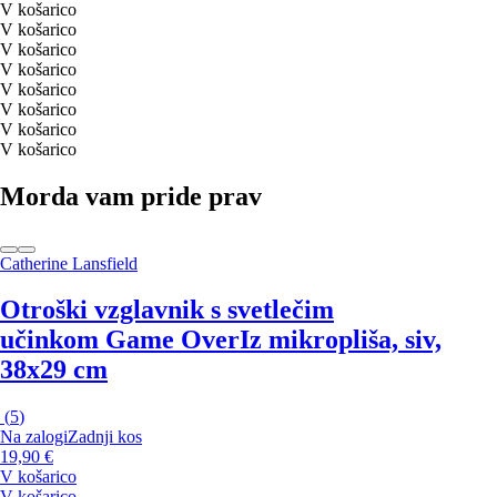
V košarico
V košarico
V košarico
V košarico
V košarico
V košarico
V košarico
V košarico
Morda vam pride prav
Catherine Lansfield
Otroški vzglavnik s svetlečim
učinkom Game Over
Iz mikropliša, siv,
38x29 cm
(
5
)
Na zalogi
Zadnji kos
19,90 €
V košarico
V košarico