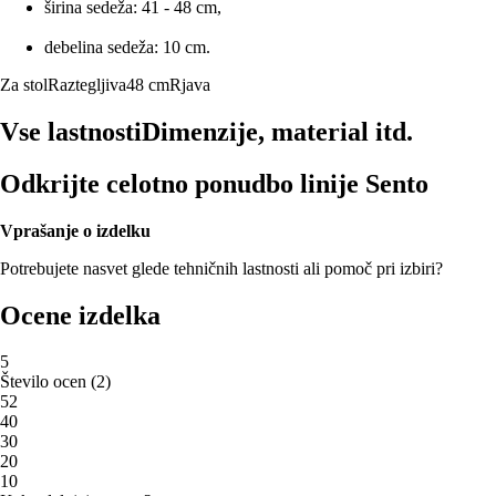
širina sedeža: 41 - 48 cm,
debelina sedeža: 10 cm.
Za stol
Raztegljiva
48 cm
Rjava
Vse lastnosti
Dimenzije, material itd.
Odkrijte celotno ponudbo linije Sento
Vprašanje o izdelku
Potrebujete nasvet glede tehničnih lastnosti ali pomoč pri izbiri?
Ocene izdelka
5
Število ocen
(
2
)
5
2
4
0
3
0
2
0
1
0