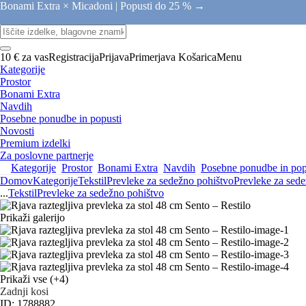
Bonami Extra × Micadoni |
Popusti do 25 % →
10 € za vas
Registracija
Prijava
Primerjava
Košarica
Menu
Kategorije
Prostor
Bonami Extra
Navdih
Posebne ponudbe in popusti
Novosti
Premium izdelki
Za poslovne partnerje
Kategorije
Prostor
Bonami Extra
Navdih
Posebne ponudbe in pop
Domov
Kategorije
Tekstil
Prevleke za sedežno pohištvo
Prevleke za sed
...
Tekstil
Prevleke za sedežno pohištvo
Prikaži galerijo
Prikaži vse
(+4)
Zadnji kosi
ID: 1788882