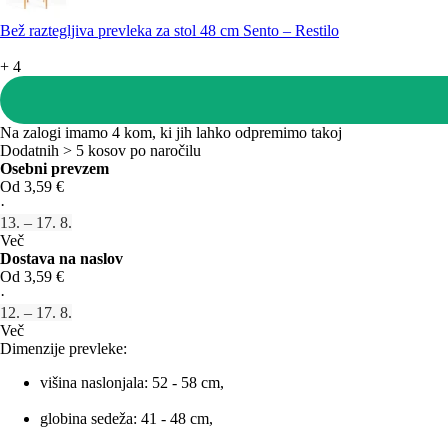
Bež raztegljiva prevleka za stol 48 cm Sento – Restilo
+
4
Na zalogi imamo 4 kom, ki jih lahko odpremimo takoj
Dodatnih > 5 kosov po naročilu
Osebni prevzem
Od 3,59 €
·
13. – 17. 8.
Več
Dostava na naslov
Od 3,59 €
·
12. – 17. 8.
Več
Dimenzije prevleke:
višina naslonjala: 52 - 58 cm,
globina sedeža: 41 - 48 cm,