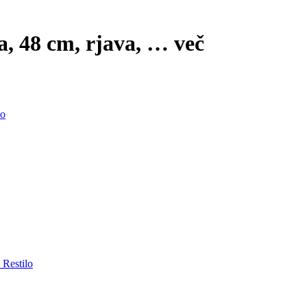
va, 48 cm, rjava
, …
več
lo
 Restilo