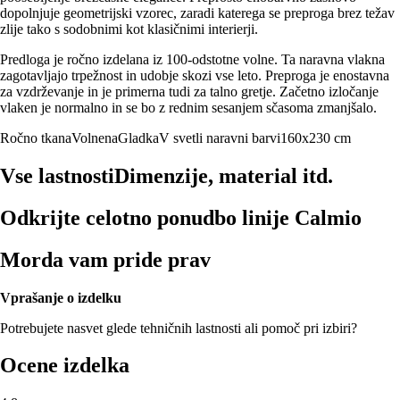
dopolnjuje geometrijski vzorec, zaradi katerega se preproga brez težav
zlije tako s sodobnimi kot klasičnimi interierji.
Predloga je ročno izdelana iz 100-odstotne volne. Ta naravna vlakna
zagotavljajo trpežnost in udobje skozi vse leto. Preproga je enostavna
za vzdrževanje in je primerna tudi za talno gretje. Začetno izločanje
vlaken je normalno in se bo z rednim sesanjem sčasoma zmanjšalo.
Ročno tkana
Volnena
Gladka
V svetli naravni barvi
160x230 cm
Vse lastnosti
Dimenzije, material itd.
Odkrijte celotno ponudbo linije Calmio
Morda vam pride prav
Vprašanje o izdelku
Potrebujete nasvet glede tehničnih lastnosti ali pomoč pri izbiri?
Ocene izdelka