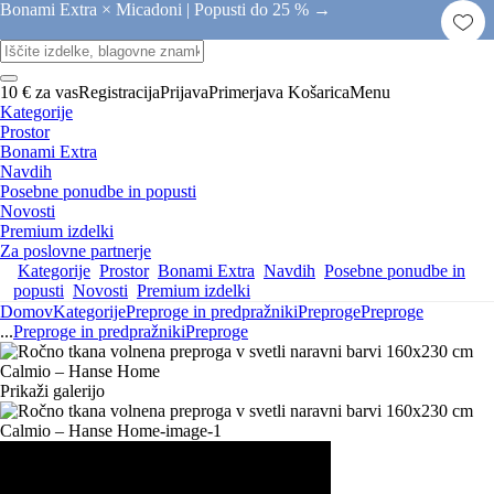
Bonami Extra × Micadoni |
Popusti do 25 % →
10 € za vas
Registracija
Prijava
Primerjava
Košarica
Menu
Kategorije
Prostor
Bonami Extra
Navdih
Posebne ponudbe in popusti
Novosti
Premium izdelki
Za poslovne partnerje
Kategorije
Prostor
Bonami Extra
Navdih
Posebne ponudbe in
popusti
Novosti
Premium izdelki
Domov
Kategorije
Preproge in predpražniki
Preproge
Preproge
...
Preproge in predpražniki
Preproge
Prikaži galerijo