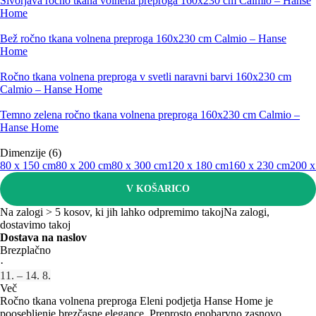
Sivorjava ročno tkana volnena preproga 160x230 cm Calmio – Hanse
Home
Bež ročno tkana volnena preproga 160x230 cm Calmio – Hanse
Home
Ročno tkana volnena preproga v svetli naravni barvi 160x230 cm
Calmio – Hanse Home
Temno zelena ročno tkana volnena preproga 160x230 cm Calmio –
Hanse Home
Dimenzije (6)
80 x 150 cm
80 x 200 cm
80 x 300 cm
120 x 180 cm
160 x 230 cm
200 x
V KOŠARICO
Na zalogi > 5 kosov, ki jih lahko odpremimo takoj
Na zalogi,
dostavimo takoj
Dostava na naslov
Brezplačno
·
11. – 14. 8.
Več
Ročno tkana volnena preproga Eleni podjetja Hanse Home je
poosebljenje brezčasne elegance. Preprosto enobarvno zasnovo