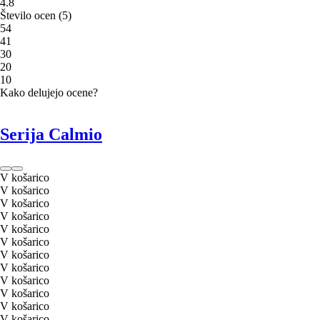
4.8
Število ocen
(
5
)
5
4
4
1
3
0
2
0
1
0
Kako delujejo ocene?
Serija Calmio
V košarico
V košarico
V košarico
V košarico
V košarico
V košarico
V košarico
V košarico
V košarico
V košarico
V košarico
V košarico