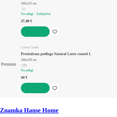
160x225 cm
(
1
)
Na zalogi
Zadnji kos
27,40 €
V KOŠARICO
Lorena Canals
Protizdrsna podloga Natural Latex-coated L
160x230 cm
Premium
(
39
)
Na zalogi
44 €
V KOŠARICO
Znamka Hanse Home