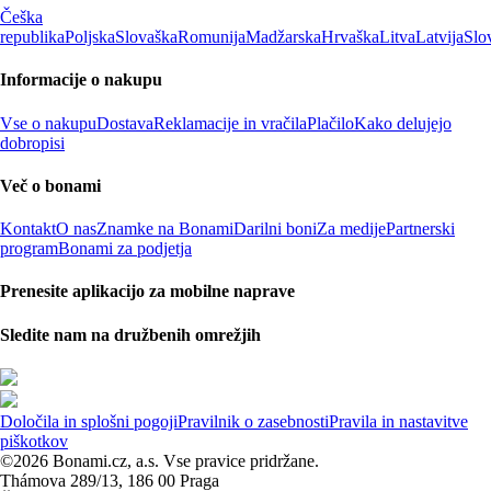
Češka
republika
Poljska
Slovaška
Romunija
Madžarska
Hrvaška
Litva
Latvija
Slo
Informacije o nakupu
Vse o nakupu
Dostava
Reklamacije in vračila
Plačilo
Kako delujejo
dobropisi
Več o bonami
Kontakt
O nas
Znamke na Bonami
Darilni boni
Za medije
Partnerski
program
Bonami za podjetja
Prenesite aplikacijo za mobilne naprave
Sledite nam na družbenih omrežjih
Določila in splošni pogoji
Pravilnik o zasebnosti
Pravila in nastavitve
piškotkov
©2026 Bonami.cz, a.s. Vse pravice pridržane.
Thámova 289/13, 186 00 Praga