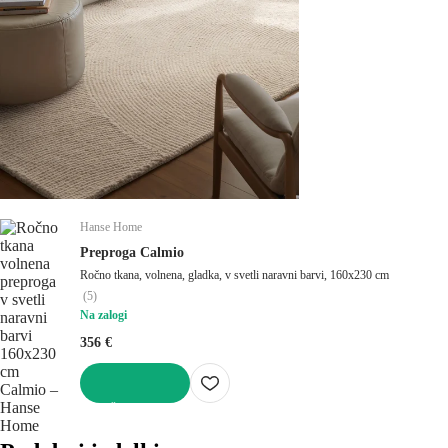
Hanse Home
Preproga Calmio
Ročno tkana, volnena, gladka, v svetli naravni barvi, 160x230 cm
(
5
)
Na zalogi
356 €
V KOŠARICO