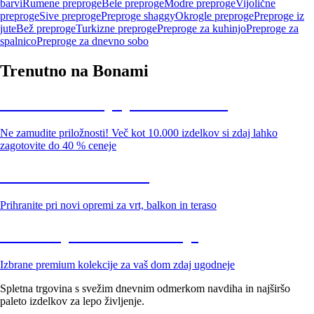
barvi
Rumene preproge
Bele preproge
Modre preproge
Vijolične
preproge
Sive preproge
Preproge shaggy
Okrogle preproge
Preproge iz
jute
Bež preproge
Turkizne preproge
Preproge za kuhinjo
Preproge za
spalnico
Preproge za dnevno sobo
Trenutno na Bonami
Summer Sale: popusti do -40 %
Ne zamudite priložnosti! Več kot 10.000 izdelkov si zdaj lahko
zagotovite do 40 % ceneje
Znižani zdelki za vrt
Prihranite pri novi opremi za vrt, balkon in teraso
Znižane premium kolekcije
Izbrane premium kolekcije za vaš dom zdaj ugodneje
Spletna trgovina s svežim dnevnim odmerkom navdiha in najširšo
paleto izdelkov za lepo življenje.