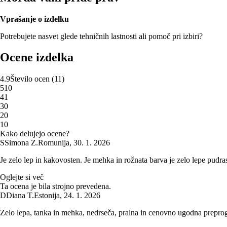
Vprašanje o izdelku
Potrebujete nasvet glede tehničnih lastnosti ali pomoč pri izbiri?
Ocene izdelka
4.9
Število ocen
(
11
)
5
10
4
1
3
0
2
0
1
0
Kako delujejo ocene?
S
Simona Z.
Romunija
,
30. 1. 2026
Je zelo lep in kakovosten. Je mehka in rožnata barva je zelo lepe pudras
Oglejte si več
Ta ocena je bila strojno prevedena.
D
Diana T.
Estonija
,
24. 1. 2026
Zelo lepa, tanka in mehka, nedrseča, pralna in cenovno ugodna prepro