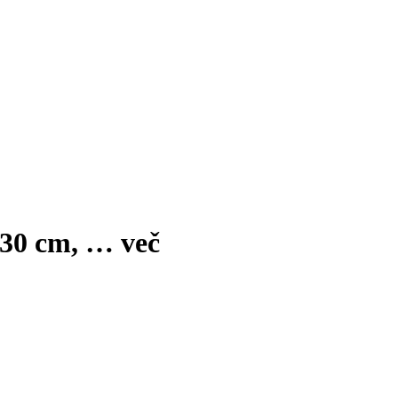
230 cm
, …
več