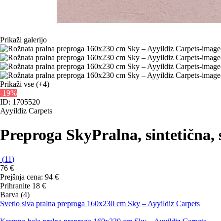
Prikaži galerijo
Prikaži vse
(+4)
-19%
ID: 1705520
Ayyildiz Carpets
Preproga Sky
Pralna, sintetična,
(
11
)
76 €
Prejšnja cena:
94 €
Prihranite 18 €
Barva (4)
Svetlo siva pralna preproga 160x230 cm Sky – Ayyildiz Carpets