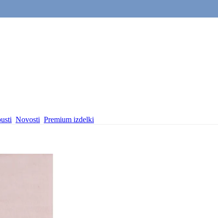
usti
Novosti
Premium izdelki