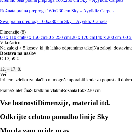
Kremno bela pralna preproga 160x230 cm Sky – Ayyildiz Carpets
Rožnata pralna preproga 160x230 cm Sky – Ayyildiz Carpets
Siva pralna preproga 160x230 cm Sky – Ayyildiz Carpets
Dimenzije (8)
60 x 110 cm
80 x 150 cm
80 x 250 cm
120 x 170 cm
140 x 200 cm
160 x
V košarico
Na zalogi > 5 kosov, ki jih lahko odpremimo takoj
Na zalogi, dostavimo
Dostava na naslov
Od 3,59 €
·
12. – 17. 8.
Več
Pri tem izdelku za plačilo ni mogoče uporabiti kode za popust ali dobro
Pralna
Sintetična
S kratkimi vlakni
Rožnata
160x230 cm
Vse lastnosti
Dimenzije, material itd.
Odkrijte celotno ponudbo linije Sky
Morda vam pride prav