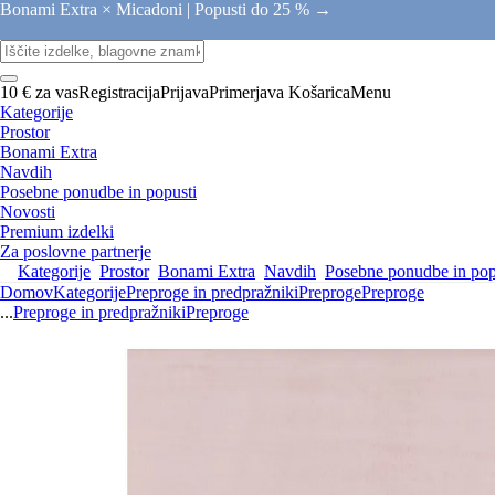
Bonami Extra × Micadoni |
Popusti do 25 % →
10 € za vas
Registracija
Prijava
Primerjava
Košarica
Menu
Kategorije
Prostor
Bonami Extra
Navdih
Posebne ponudbe in popusti
Novosti
Premium izdelki
Za poslovne partnerje
Kategorije
Prostor
Bonami Extra
Navdih
Posebne ponudbe in pop
Domov
Kategorije
Preproge in predpražniki
Preproge
Preproge
...
Preproge in predpražniki
Preproge