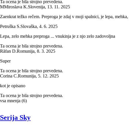
Ta ocena je bila strojno prevedena.
M
Miroslava K.
Slovenija
,
13. 11. 2025
Zaenkrat težko rečem. Preproga je zdaj v moji spalnici, je lepa, mehka,
Petruška S.
Slovaška
,
4. 6. 2025
Lepa, zelo mehka preproga ... vnukinja je z njo zelo zadovoljna
Ta ocena je bila strojno prevedena.
Răfan D.
Romunija
,
8. 3. 2025
Super
Ta ocena je bila strojno prevedena.
Corina C.
Romunija
,
5. 12. 2025
kot je opisano
Ta ocena je bila strojno prevedena.
vsa mnenja
(
6
)
Serija Sky