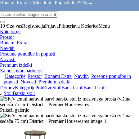
Bonami Extra × Micadoni |
Popusti do 25 % →
10 € za vas
Registracija
Prijava
Primerjava
Košarica
Menu
Kategorije
Prostor
Bonami Extra
Navdih
Posebne ponudbe in popusti
Novosti
Premium izdelki
Za poslovne partnerje
Kategorije
Prostor
Bonami Extra
Navdih
Posebne ponudbe in
popusti
Novosti
Premium izdelki
Domov
Kategorije
Pohištvo
Stoli
Barski stoli
Barski stoli
...
Stoli
Barski stoli
Prikaži galerijo