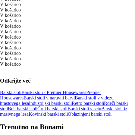
V košarico
V košarico
V košarico
V košarico
V košarico
V košarico
V košarico
V košarico
V košarico
V košarico
V košarico
V košarico
Odkrijte več
Barski stoli
Barski stoli · Premier Housewares
Premier
Housewares
Barski stoli v naravni barvi
Barski stoli v videzu
hrastovega lesa
Industrijski barski stoli
Retro barski stoli
Rdeči barski
stoli
Beli barski stoli
Črni barski stoli
Barski stoli v setu
Barski stoli iz
masivnega lesa
Kovinski barski stoli
Oblazinjeni barski stoli
Trenutno na Bonami