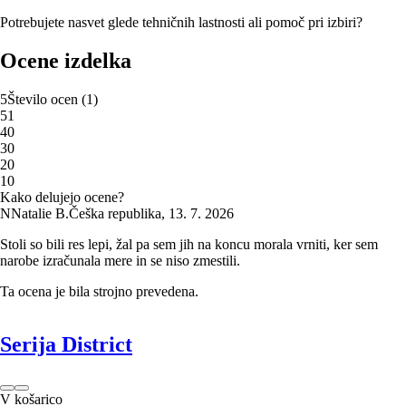
Potrebujete nasvet glede tehničnih lastnosti ali pomoč pri izbiri?
Ocene izdelka
5
Število ocen
(
1
)
5
1
4
0
3
0
2
0
1
0
Kako delujejo ocene?
N
Natalie B.
Češka republika
,
13. 7. 2026
Stoli so bili res lepi, žal pa sem jih na koncu morala vrniti, ker sem
narobe izračunala mere in se niso zmestili.
Ta ocena je bila strojno prevedena.
Serija District
V košarico