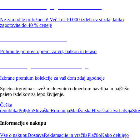
Summer Sale: popusti do -40 %
Ne zamudite priložnosti! Več kot 10.000 izdelkov si zdaj lahko
zagotovite do 40 % ceneje
Znižani zdelki za vrt
Prihranite pri novi opremi za vrt, balkon in teraso
Znižane premium kolekcije
Izbrane premium kolekcije za vaš dom zdaj ugodneje
Spletna trgovina s svežim dnevnim odmerkom navdiha in najširšo
paleto izdelkov za lepo življenje.
Češka
republika
Poljska
Slovaška
Romunija
Madžarska
Hrvaška
Litva
Latvija
Slo
Informacije o nakupu
Vse o nakupu
Dostava
Reklamacije in vračila
Plačilo
Kako delujejo