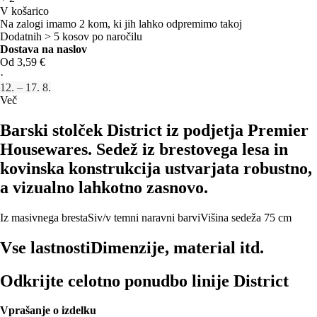
V košarico
Na zalogi imamo 2 kom, ki jih lahko odpremimo takoj
Dodatnih > 5 kosov po naročilu
Dostava na naslov
Od 3,59 €
·
12. – 17. 8.
Več
Barski stolček District iz podjetja Premier
Housewares. Sedež iz brestovega lesa in
kovinska konstrukcija ustvarjata robustno,
a vizualno lahkotno zasnovo.
Iz masivnega bresta
Siv/v temni naravni barvi
Višina sedeža 75 cm
Vse lastnosti
Dimenzije, material itd.
Odkrijte celotno ponudbo linije District
Vprašanje o izdelku