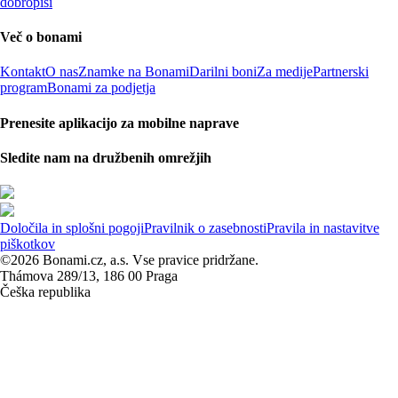
dobropisi
Več o bonami
Kontakt
O nas
Znamke na Bonami
Darilni boni
Za medije
Partnerski
program
Bonami za podjetja
Prenesite aplikacijo za mobilne naprave
Sledite nam na družbenih omrežjih
Določila in splošni pogoji
Pravilnik o zasebnosti
Pravila in nastavitve
piškotkov
©2026 Bonami.cz, a.s. Vse pravice pridržane.
Thámova 289/13, 186 00 Praga
Češka republika