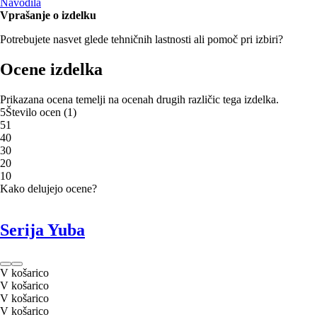
Navodila
Vprašanje o izdelku
Potrebujete nasvet glede tehničnih lastnosti ali pomoč pri izbiri?
Ocene izdelka
Prikazana ocena temelji na ocenah drugih različic tega izdelka.
5
Število ocen
(
1
)
5
1
4
0
3
0
2
0
1
0
Kako delujejo ocene?
Serija Yuba
V košarico
V košarico
V košarico
V košarico