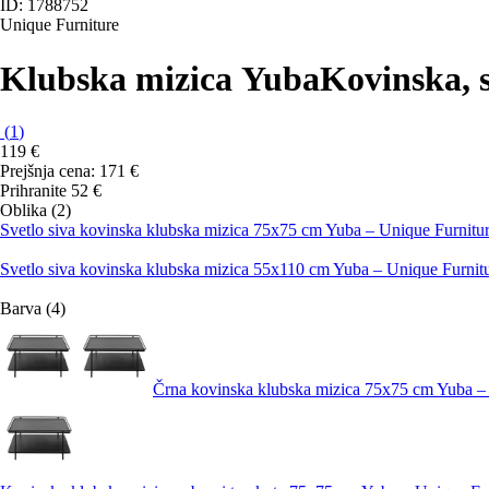
ID: 1788752
Unique Furniture
Klubska mizica Yuba
Kovinska, s
(
1
)
119 €
Prejšnja cena:
171 €
Prihranite 52 €
Oblika (2)
Svetlo siva kovinska klubska mizica 75x75 cm Yuba – Unique Furnitu
Svetlo siva kovinska klubska mizica 55x110 cm Yuba – Unique Furnit
Barva (4)
Črna kovinska klubska mizica 75x75 cm Yuba –