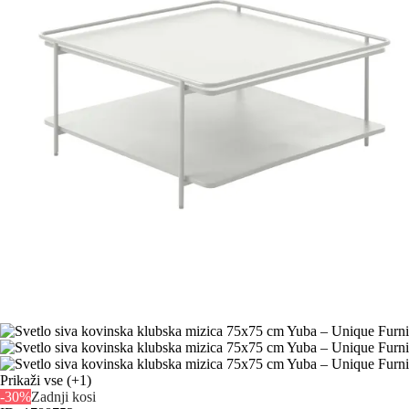
Prikaži vse
(+1)
-30%
Zadnji kosi