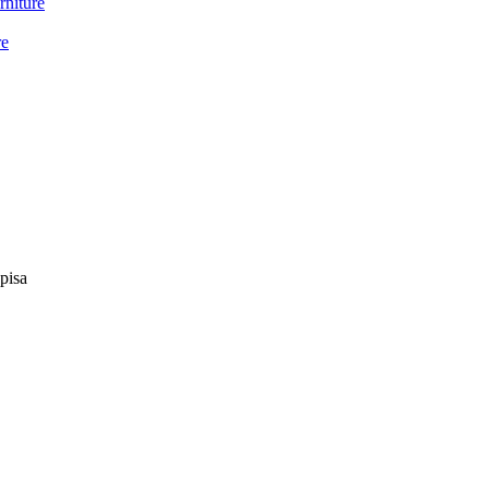
rniture
re
pisa