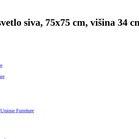
vetlo siva, 75x75 cm, višina 34 c
re
ure
 Unique Furniture