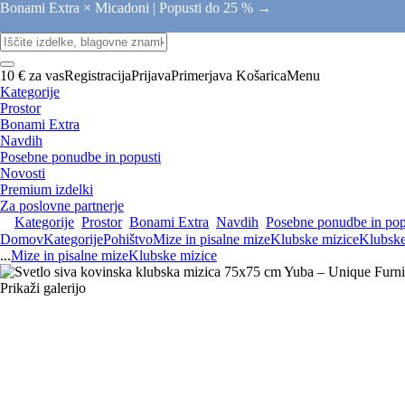
Bonami Extra × Micadoni |
Popusti do 25 % →
10 € za vas
Registracija
Prijava
Primerjava
Košarica
Menu
Kategorije
Prostor
Bonami Extra
Navdih
Posebne ponudbe in popusti
Novosti
Premium izdelki
Za poslovne partnerje
Kategorije
Prostor
Bonami Extra
Navdih
Posebne ponudbe in pop
Domov
Kategorije
Pohištvo
Mize in pisalne mize
Klubske mizice
Klubske
...
Mize in pisalne mize
Klubske mizice
Prikaži galerijo