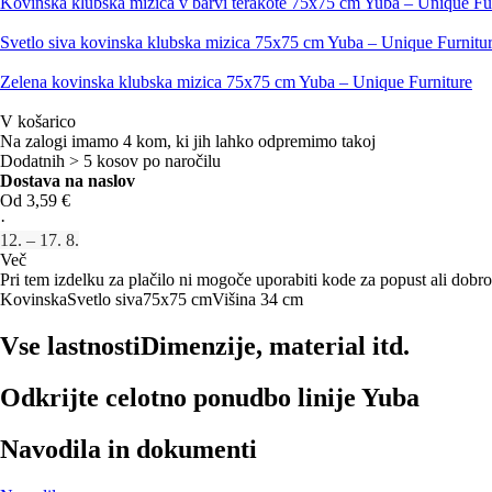
Kovinska klubska mizica v barvi terakote 75x75 cm Yuba – Unique Fu
Svetlo siva kovinska klubska mizica 75x75 cm Yuba – Unique Furnitu
Zelena kovinska klubska mizica 75x75 cm Yuba – Unique Furniture
V košarico
Na zalogi imamo 4 kom, ki jih lahko odpremimo takoj
Dodatnih > 5 kosov po naročilu
Dostava na naslov
Od 3,59 €
·
12. – 17. 8.
Več
Pri tem izdelku za plačilo ni mogoče uporabiti kode za popust ali dobro
Kovinska
Svetlo siva
75x75 cm
Višina 34 cm
Vse lastnosti
Dimenzije, material itd.
Odkrijte celotno ponudbo linije Yuba
Navodila in dokumenti