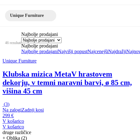
Unique Furniture
Najbolje prodajani
46 rezultati
Najbolje prodajani
Najbolje prodajani
Najvišji popust
Najcenejši
Najdražji
Najnov
Unique Furniture
Klubska mizica Meta
V hrastovem
dekorju, v temni naravni barvi, ø 85 cm,
višina 45 cm
(
3
)
Na zalogi
Zadnji kosi
299 €
V košarico
V košarico
druge različice
+ Oblika (2)