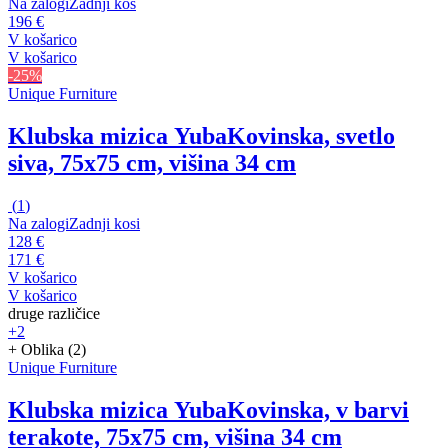
Na zalogi
Zadnji kos
196 €
V košarico
V košarico
-25%
Unique Furniture
Klubska mizica Yuba
Kovinska, svetlo
siva, 75x75 cm, višina 34 cm
(
1
)
Na zalogi
Zadnji kosi
128 €
171 €
V košarico
V košarico
druge različice
+2
+ Oblika (2)
Unique Furniture
Klubska mizica Yuba
Kovinska, v barvi
terakote, 75x75 cm, višina 34 cm