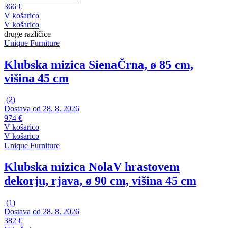
366 €
V košarico
V košarico
druge različice
Unique Furniture
Klubska mizica Siena
Črna, ø 85 cm,
višina 45 cm
(
2
)
Dostava od 28. 8. 2026
974 €
V košarico
V košarico
Unique Furniture
Klubska mizica Nola
V hrastovem
dekorju, rjava, ø 90 cm, višina 45 cm
(
1
)
Dostava od 28. 8. 2026
382 €