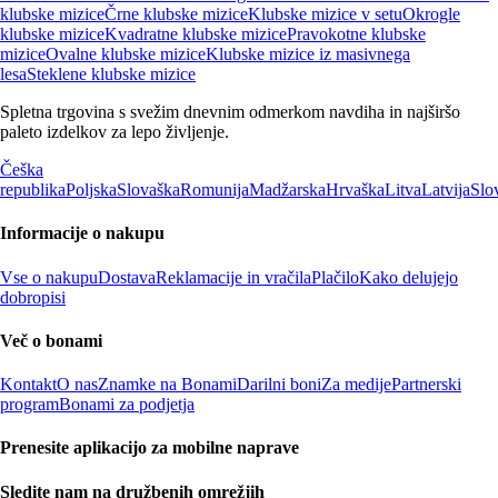
klubske mizice
Črne klubske mizice
Klubske mizice v setu
Okrogle
klubske mizice
Kvadratne klubske mizice
Pravokotne klubske
mizice
Ovalne klubske mizice
Klubske mizice iz masivnega
lesa
Steklene klubske mizice
Spletna trgovina s svežim dnevnim odmerkom navdiha in najširšo
paleto izdelkov za lepo življenje.
Češka
republika
Poljska
Slovaška
Romunija
Madžarska
Hrvaška
Litva
Latvija
Slo
Informacije o nakupu
Vse o nakupu
Dostava
Reklamacije in vračila
Plačilo
Kako delujejo
dobropisi
Več o bonami
Kontakt
O nas
Znamke na Bonami
Darilni boni
Za medije
Partnerski
program
Bonami za podjetja
Prenesite aplikacijo za mobilne naprave
Sledite nam na družbenih omrežjih