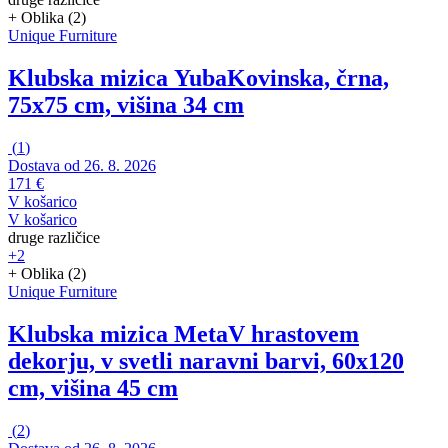
+ Oblika (2)
Unique Furniture
Klubska mizica Yuba
Kovinska, črna,
75x75 cm, višina 34 cm
(
1
)
Dostava od 26. 8. 2026
171 €
V košarico
V košarico
druge različice
+2
+ Oblika (2)
Unique Furniture
Klubska mizica Meta
V hrastovem
dekorju, v svetli naravni barvi, 60x120
cm, višina 45 cm
(
2
)