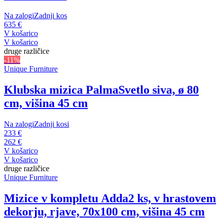
Na zalogi
Zadnji kos
635 €
V košarico
V košarico
druge različice
-11%
Unique Furniture
Klubska mizica Palma
Svetlo siva, ø 80
cm, višina 45 cm
Na zalogi
Zadnji kosi
233 €
262 €
V košarico
V košarico
druge različice
Unique Furniture
Mizice v kompletu Adda
2 ks, v hrastovem
dekorju, rjave, 70x100 cm, višina 45 cm