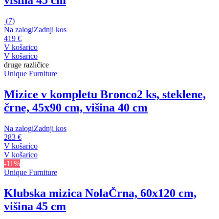
višina 45 cm
(
7
)
Na zalogi
Zadnji kos
419 €
V košarico
V košarico
druge različice
Unique Furniture
Mizice v kompletu Bronco
2 ks, steklene,
črne, 45x90 cm, višina 40 cm
Na zalogi
Zadnji kos
283 €
V košarico
V košarico
-11%
Unique Furniture
Klubska mizica Nola
Črna, 60x120 cm,
višina 45 cm