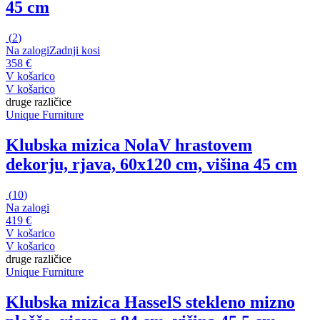
45 cm
(
2
)
Na zalogi
Zadnji kosi
358 €
V košarico
V košarico
druge različice
Unique Furniture
Klubska mizica Nola
V hrastovem
dekorju, rjava, 60x120 cm, višina 45 cm
(
10
)
Na zalogi
419 €
V košarico
V košarico
druge različice
Unique Furniture
Klubska mizica Hassel
S stekleno mizno