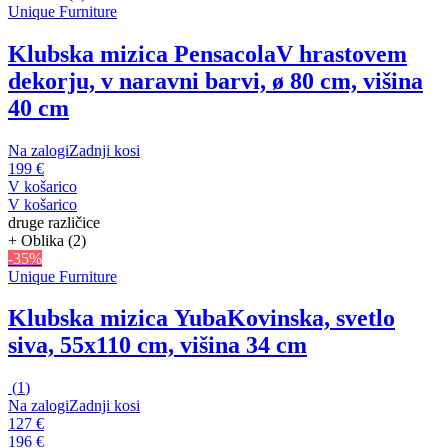
Unique Furniture
Klubska mizica Pensacola
V hrastovem
dekorju, v naravni barvi, ø 80 cm, višina
40 cm
Na zalogi
Zadnji kosi
199 €
V košarico
V košarico
druge različice
+ Oblika (2)
-35%
Unique Furniture
Klubska mizica Yuba
Kovinska, svetlo
siva, 55x110 cm, višina 34 cm
(
1
)
Na zalogi
Zadnji kosi
127 €
196 €