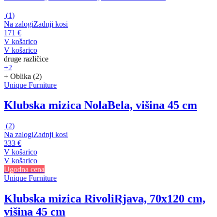
(
1
)
Na zalogi
Zadnji kosi
171 €
V košarico
V košarico
druge različice
+2
+ Oblika (2)
Unique Furniture
Klubska mizica Nola
Bela, višina 45 cm
(
2
)
Na zalogi
Zadnji kosi
333 €
V košarico
V košarico
Ugodna cena
Unique Furniture
Klubska mizica Rivoli
Rjava, 70x120 cm,
višina 45 cm