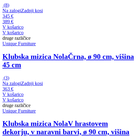
(
8
)
Na zalogi
Zadnji kosi
345 €
389 €
V košarico
V košarico
druge različice
Unique Furniture
Klubska mizica Nola
Črna, ø 90 cm, višina
45 cm
(
3
)
Na zalogi
Zadnji kosi
363 €
V košarico
V košarico
druge različice
Unique Furniture
Klubska mizica Nola
V hrastovem
dekorju, v naravni barvi, ø 90 cm, višina