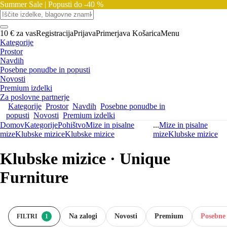
Summer Sale |
Popusti do -40 %
10 € za vas
Registracija
Prijava
Primerjava
Košarica
Menu
Kategorije
Prostor
Navdih
Posebne ponudbe in popusti
Novosti
Premium izdelki
Za poslovne partnerje
Kategorije
Prostor
Navdih
Posebne ponudbe in
popusti
Novosti
Premium izdelki
Domov
Kategorije
Pohištvo
Mize in pisalne
...
Mize in pisalne
mize
Klubske mizice
Klubske mizice
mize
Klubske mizice
Klubske mizice · Unique
Furniture
Na zalogi
Novosti
Premium
Posebne
FILTRI
1