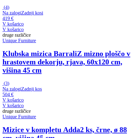
(
4
)
Na zalogi
Zadnji kosi
419 €
V košarico
V košarico
druge različice
Unique Furniture
Klubska mizica Barrali
Z mizno ploščo v
hrastovem dekorju, rjava, 60x120 cm,
višina 45 cm
(
3
)
Na zalogi
Zadnji kos
504 €
V košarico
V košarico
druge različice
Unique Furniture
Mizice v kompletu Adda
2 ks, črne, ø 88
cm, višina 45 cm