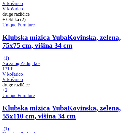
V košarico
V košarico
druge različice
+ Oblika (2)
Unique Furniture
Klubska mizica Yuba
Kovinska, zelena,
75x75 cm, višina 34 cm
(
1
)
Na zalogi
Zadnji kos
171 €
V košarico
V košarico
druge različice
+2
Unique Furniture
Klubska mizica Yuba
Kovinska, zelena,
55x110 cm, višina 34 cm
(
1
)