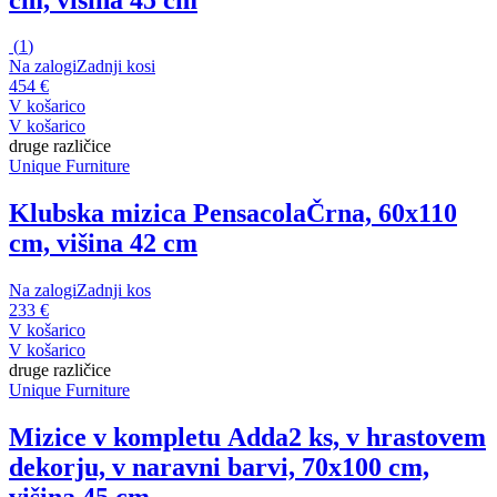
(
1
)
Na zalogi
Zadnji kosi
454 €
V košarico
V košarico
druge različice
Unique Furniture
Klubska mizica Pensacola
Črna, 60x110
cm, višina 42 cm
Na zalogi
Zadnji kos
233 €
V košarico
V košarico
druge različice
Unique Furniture
Mizice v kompletu Adda
2 ks, v hrastovem
dekorju, v naravni barvi, 70x100 cm,