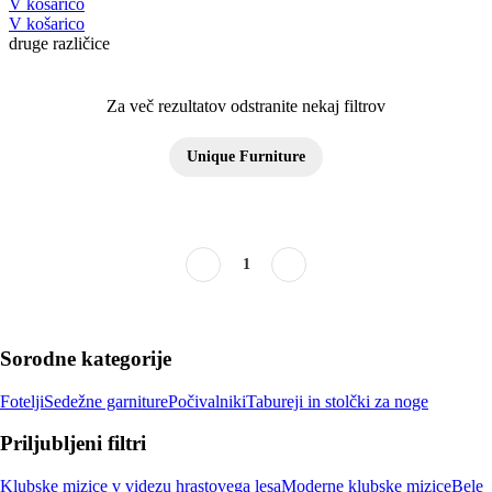
V košarico
V košarico
druge različice
Za več rezultatov odstranite nekaj filtrov
Unique Furniture
1
Sorodne kategorije
Fotelji
Sedežne garniture
Počivalniki
Tabureji in stolčki za noge
Priljubljeni filtri
Klubske mizice v videzu hrastovega lesa
Moderne klubske mizice
Bele