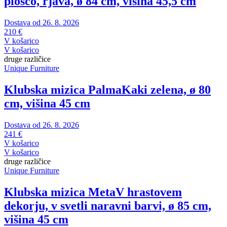
ploščo, rjava, ø 84 cm, višina 45,5 cm
Dostava od 26. 8. 2026
210 €
V košarico
V košarico
druge različice
Unique Furniture
Klubska mizica Palma
Kaki zelena, ø 80
cm, višina 45 cm
Dostava od 26. 8. 2026
241 €
V košarico
V košarico
druge različice
Unique Furniture
Klubska mizica Meta
V hrastovem
dekorju, v svetli naravni barvi, ø 85 cm,
višina 45 cm