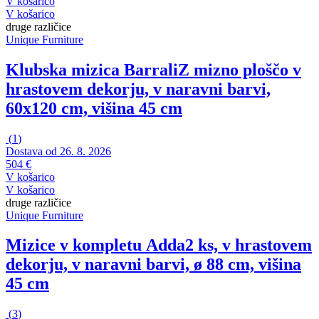
V košarico
V košarico
druge različice
Unique Furniture
Klubska mizica Barrali
Z mizno ploščo v
hrastovem dekorju, v naravni barvi,
60x120 cm, višina 45 cm
(
1
)
Dostava od 26. 8. 2026
504 €
V košarico
V košarico
druge različice
Unique Furniture
Mizice v kompletu Adda
2 ks, v hrastovem
dekorju, v naravni barvi, ø 88 cm, višina
45 cm
(
3
)