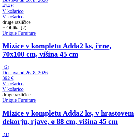
Dostava od 26. 8. 2026
414 €
V košarico
V košarico
druge različice
+ Oblika (2)
Unique Furniture
Mizice v kompletu Adda
2 ks, črne,
70x100 cm, višina 45 cm
(
2
)
Dostava od 26. 8. 2026
392 €
V košarico
V košarico
druge različice
Unique Furniture
Mizice v kompletu Adda
2 ks, v hrastovem
dekorju, rjave, ø 88 cm, višina 45 cm
(
1
)