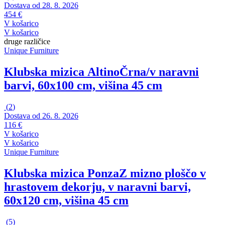
Dostava od 28. 8. 2026
454 €
V košarico
V košarico
druge različice
Unique Furniture
Klubska mizica Altino
Črna/v naravni
barvi, 60x100 cm, višina 45 cm
(
2
)
Dostava od 26. 8. 2026
116 €
V košarico
V košarico
Unique Furniture
Klubska mizica Ponza
Z mizno ploščo v
hrastovem dekorju, v naravni barvi,
60x120 cm, višina 45 cm
(
5
)