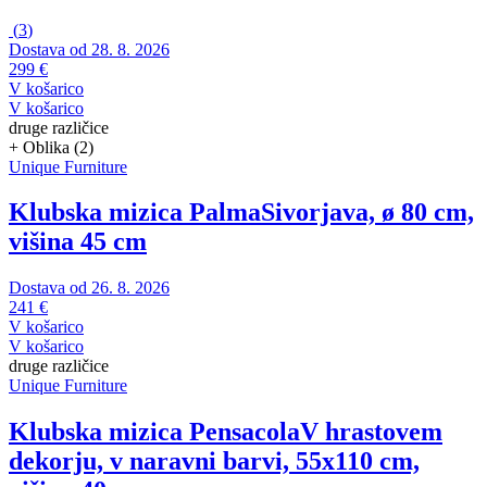
(
3
)
Dostava od 28. 8. 2026
299 €
V košarico
V košarico
druge različice
+ Oblika (2)
Unique Furniture
Klubska mizica Palma
Sivorjava, ø 80 cm,
višina 45 cm
Dostava od 26. 8. 2026
241 €
V košarico
V košarico
druge različice
Unique Furniture
Klubska mizica Pensacola
V hrastovem
dekorju, v naravni barvi, 55x110 cm,