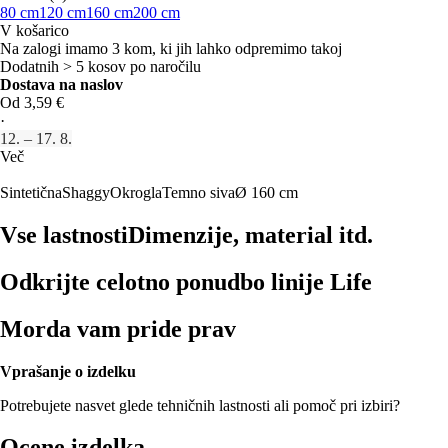
80 cm
120 cm
160 cm
200 cm
V košarico
Na zalogi imamo 3 kom, ki jih lahko odpremimo takoj
Dodatnih > 5 kosov po naročilu
Dostava na naslov
Od 3,59 €
·
12. – 17. 8.
Več
Sintetična
Shaggy
Okrogla
Temno siva
Ø 160 cm
Vse lastnosti
Dimenzije, material itd.
Odkrijte celotno ponudbo linije Life
Morda vam pride prav
Vprašanje o izdelku
Potrebujete nasvet glede tehničnih lastnosti ali pomoč pri izbiri?
Ocene izdelka