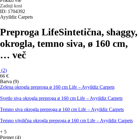
Prikaži vse
Zadnji kosi
ID: 1704392
Ayyildiz Carpets
Preproga Life
Sintetična, shaggy,
okrogla, temno siva, ø 160 cm
,
…
več
(
2
)
66 €
Barva (9)
Zelena okrogla preproga ø 160 cm Life – Ayyildiz Carpets
Svetlo siva okrogla preproga ø 160 cm Life – Ayyildiz Carpets
Temno siva okrogla preproga ø 160 cm Life – Ayyildiz Carpets
Temno vijolična okrogla preproga ø 160 cm Life – Ayyildiz Carpets
+
5
Premer (4)