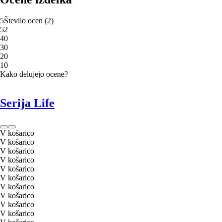
5
Število ocen
(
2
)
5
2
4
0
3
0
2
0
1
0
Kako delujejo ocene?
Serija Life
V košarico
V košarico
V košarico
V košarico
V košarico
V košarico
V košarico
V košarico
V košarico
V košarico