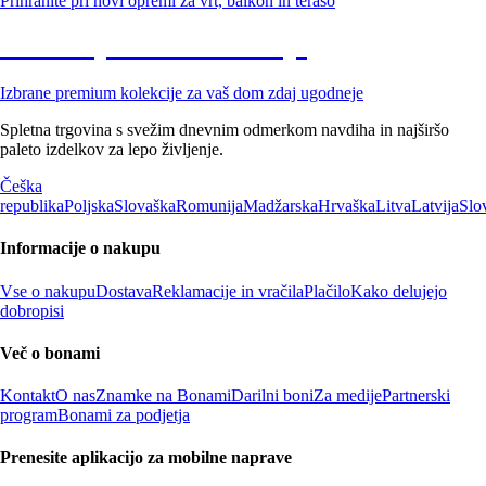
Prihranite pri novi opremi za vrt, balkon in teraso
Znižane premium kolekcije
Izbrane premium kolekcije za vaš dom zdaj ugodneje
Spletna trgovina s svežim dnevnim odmerkom navdiha in najširšo
paleto izdelkov za lepo življenje.
Češka
republika
Poljska
Slovaška
Romunija
Madžarska
Hrvaška
Litva
Latvija
Slo
Informacije o nakupu
Vse o nakupu
Dostava
Reklamacije in vračila
Plačilo
Kako delujejo
dobropisi
Več o bonami
Kontakt
O nas
Znamke na Bonami
Darilni boni
Za medije
Partnerski
program
Bonami za podjetja
Prenesite aplikacijo za mobilne naprave