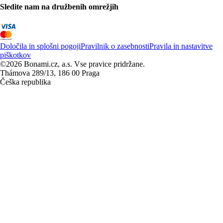
Sledite nam na družbenih omrežjih
Določila in splošni pogoji
Pravilnik o zasebnosti
Pravila in nastavitve
piškotkov
©2026 Bonami.cz, a.s. Vse pravice pridržane.
Thámova 289/13, 186 00 Praga
Češka republika