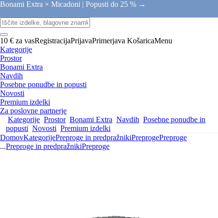
Bonami Extra × Micadoni |
Popusti do 25 % →
10 € za vas
Registracija
Prijava
Primerjava
Košarica
Menu
Kategorije
Prostor
Bonami Extra
Navdih
Posebne ponudbe in popusti
Novosti
Premium izdelki
Za poslovne partnerje
Kategorije
Prostor
Bonami Extra
Navdih
Posebne ponudbe in
popusti
Novosti
Premium izdelki
Domov
Kategorije
Preproge in predpražniki
Preproge
Preproge
...
Preproge in predpražniki
Preproge