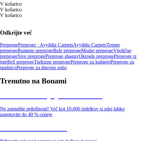
V košarico
V košarico
V košarico
Odkrijte več
Preproge
Preproge · Ayyildiz Carpets
Ayyildiz Carpets
Temne
preproge
Rumene preproge
Bele preproge
Modre preproge
Vijolične
preproge
Sive preproge
Preproge shaggy
Okrogle preproge
Preproge iz
jute
Bež preproge
Turkizne preproge
Preproge za kuhinjo
Preproge za
spalnico
Preproge za dnevno sobo
Trenutno na Bonami
Summer Sale: popusti do -40 %
Ne zamudite priložnosti! Več kot 10.000 izdelkov si zdaj lahko
zagotovite do 40 % ceneje
Znižani zdelki za vrt