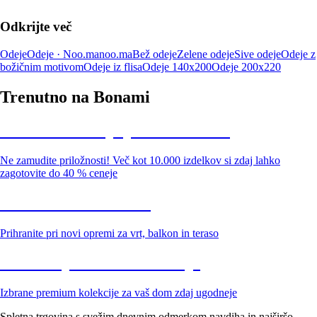
Odkrijte več
Odeje
Odeje · Noo.ma
noo.ma
Bež odeje
Zelene odeje
Sive odeje
Odeje z
božičnim motivom
Odeje iz flisa
Odeje 140x200
Odeje 200x220
Trenutno na Bonami
Summer Sale: popusti do -40 %
Ne zamudite priložnosti! Več kot 10.000 izdelkov si zdaj lahko
zagotovite do 40 % ceneje
Znižani zdelki za vrt
Prihranite pri novi opremi za vrt, balkon in teraso
Znižane premium kolekcije
Izbrane premium kolekcije za vaš dom zdaj ugodneje
Spletna trgovina s svežim dnevnim odmerkom navdiha in najširšo