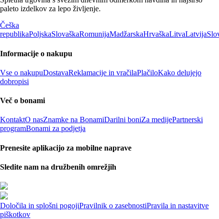
paleto izdelkov za lepo življenje.
Češka
republika
Poljska
Slovaška
Romunija
Madžarska
Hrvaška
Litva
Latvija
Slo
Informacije o nakupu
Vse o nakupu
Dostava
Reklamacije in vračila
Plačilo
Kako delujejo
dobropisi
Več o bonami
Kontakt
O nas
Znamke na Bonami
Darilni boni
Za medije
Partnerski
program
Bonami za podjetja
Prenesite aplikacijo za mobilne naprave
Sledite nam na družbenih omrežjih
Določila in splošni pogoji
Pravilnik o zasebnosti
Pravila in nastavitve
piškotkov