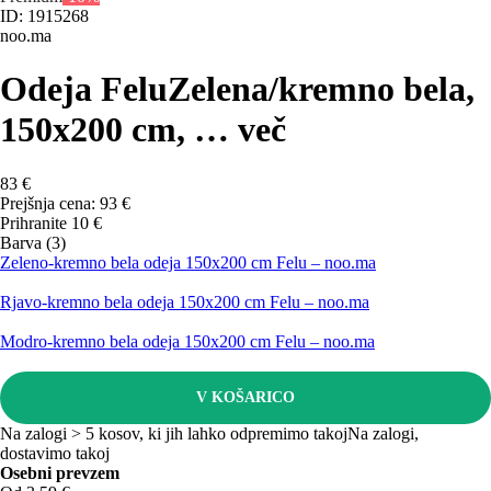
ID: 1915268
noo.ma
Odeja Felu
Zelena/kremno bela,
150x200 cm
, …
več
83 €
Prejšnja cena:
93 €
Prihranite 10 €
Barva (3)
Zeleno-kremno bela odeja 150x200 cm Felu – noo.ma
Rjavo-kremno bela odeja 150x200 cm Felu – noo.ma
Modro-kremno bela odeja 150x200 cm Felu – noo.ma
V KOŠARICO
Na zalogi > 5 kosov, ki jih lahko odpremimo takoj
Na zalogi,
dostavimo takoj
Osebni prevzem