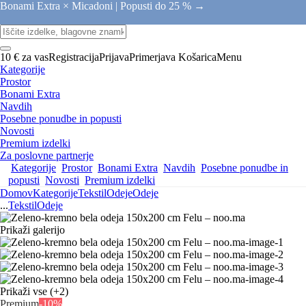
Bonami Extra × Micadoni |
Popusti do 25 % →
10 € za vas
Registracija
Prijava
Primerjava
Košarica
Menu
Kategorije
Prostor
Bonami Extra
Navdih
Posebne ponudbe in popusti
Novosti
Premium izdelki
Za poslovne partnerje
Kategorije
Prostor
Bonami Extra
Navdih
Posebne ponudbe in
popusti
Novosti
Premium izdelki
Domov
Kategorije
Tekstil
Odeje
Odeje
...
Tekstil
Odeje
Prikaži galerijo
Prikaži vse
(+2)
Premium
-10%