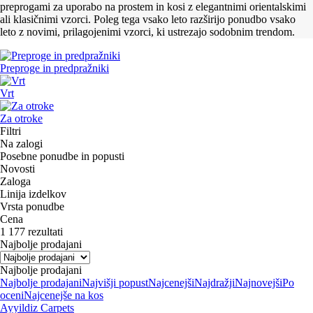
preprogami za uporabo na prostem in kosi z elegantnimi orientalskimi
ali klasičnimi vzorci. Poleg tega vsako leto razširijo ponudbo vsako
leto z novimi, prilagojenimi vzorci, ki ustrezajo sodobnim trendom.
Preproge in predpražniki
Vrt
Za otroke
Filtri
Na zalogi
Posebne ponudbe in popusti
Novosti
Zaloga
Linija izdelkov
Vrsta ponudbe
Cena
1 177 rezultati
Najbolje prodajani
Najbolje prodajani
Najbolje prodajani
Najvišji popust
Najcenejši
Najdražji
Najnovejši
Po
oceni
Najcenejše na kos
Ayyildiz Carpets