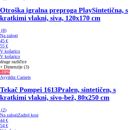
Otroška igralna preproga Play
Sintetična, s
kratkimi vlakni, siva, 120x170 cm
(
8
)
Na zalogi
45 €
55 €
V košarico
V košarico
druge različice
+ Dimenzije (3)
-18%
Ayyildiz Carpets
Tekač Pompei 1613
Pralen, sintetičen, s
kratkimi vlakni, sivo-bež, 80x250 cm
(
2
)
Na zalogi
Zadnji kosi
44 €
54 €