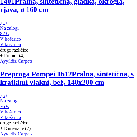
1401
Pralna, sintetična, gladka, okrogla,
rjava, ø 160 cm
(
1
)
Na zalogi
82 €
V košarico
V košarico
druge različice
+ Premer (4)
Ayyildiz Carpets
Preproga Pompei 1612
Pralna, sintetična, s
kratkimi vlakni, bež, 140x200 cm
(
5
)
Na zalogi
76 €
V košarico
V košarico
druge različice
+ Dimenzije (7)
Ayyildiz Carpets