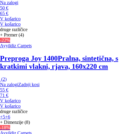
Na zalogi
50 €
65 €
V košarico
V košarico
druge različice
+ Premer (4)
-22%
Ayyildiz Carpets
Preproga Joy 1400
Pralna, sintetična, s
kratkimi vlakni, rjava, 160x220 cm
(
2
)
Na zalogi
Zadnji kosi
55 €
71 €
V košarico
V košarico
druge različice
+5
+6
+ Dimenzije (8)
-18%
Ayyildiz Carpets