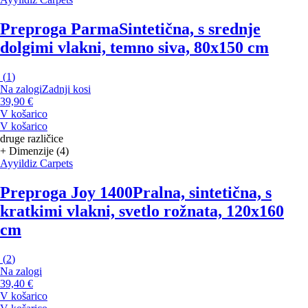
Preproga Parma
Sintetična, s srednje
dolgimi vlakni, temno siva, 80x150 cm
(
1
)
Na zalogi
Zadnji kosi
39,90 €
V košarico
V košarico
druge različice
+ Dimenzije (4)
Ayyildiz Carpets
Preproga Joy 1400
Pralna, sintetična, s
kratkimi vlakni, svetlo rožnata, 120x160
cm
(
2
)
Na zalogi
39,40 €
V košarico