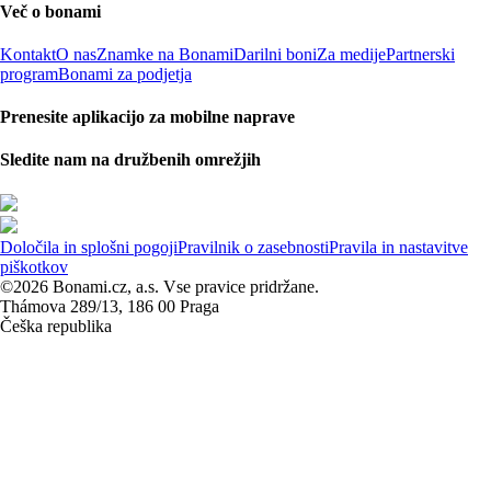
Več o bonami
Kontakt
O nas
Znamke na Bonami
Darilni boni
Za medije
Partnerski
program
Bonami za podjetja
Prenesite aplikacijo za mobilne naprave
Sledite nam na družbenih omrežjih
Določila in splošni pogoji
Pravilnik o zasebnosti
Pravila in nastavitve
piškotkov
©2026 Bonami.cz, a.s. Vse pravice pridržane.
Thámova 289/13, 186 00 Praga
Češka republika