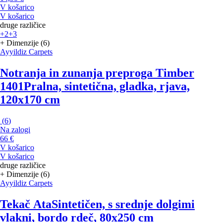
V košarico
V košarico
druge različice
+2
+3
+ Dimenzije (6)
Ayyildiz Carpets
Notranja in zunanja preproga Timber
1401
Pralna, sintetična, gladka, rjava,
120x170 cm
(
6
)
Na zalogi
66 €
V košarico
V košarico
druge različice
+ Dimenzije (6)
Ayyildiz Carpets
Tekač Ata
Sintetičen, s srednje dolgimi
vlakni, bordo rdeč, 80x250 cm