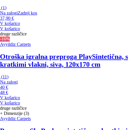
(
1
)
Na zalogi
Zadnji kos
37,90 €
V košarico
V košarico
druge različice
-16%
Ayyildiz Carpets
Otroška igralna preproga Play
Sintetična, s
kratkimi vlakni, siva, 120x170 cm
(
11
)
Na zalogi
40 €
48 €
V košarico
V košarico
druge različice
+ Dimenzije (3)
Ayyildiz Carpets