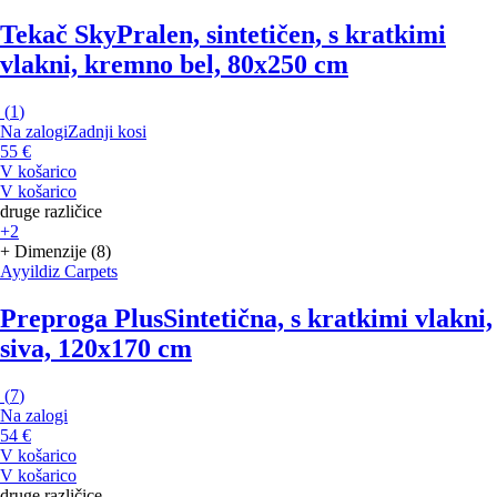
Tekač Sky
Pralen, sintetičen, s kratkimi
vlakni, kremno bel, 80x250 cm
(
1
)
Na zalogi
Zadnji kosi
55 €
V košarico
V košarico
druge različice
+2
+ Dimenzije (8)
Ayyildiz Carpets
Preproga Plus
Sintetična, s kratkimi vlakni,
siva, 120x170 cm
(
7
)
Na zalogi
54 €
V košarico
V košarico
druge različice