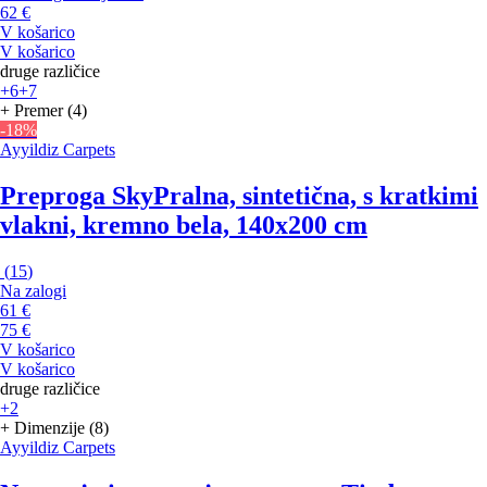
62 €
V košarico
V košarico
druge različice
+6
+7
+ Premer (4)
-18%
Ayyildiz Carpets
Preproga Sky
Pralna, sintetična, s kratkimi
vlakni, kremno bela, 140x200 cm
(
15
)
Na zalogi
61 €
75 €
V košarico
V košarico
druge različice
+2
+ Dimenzije (8)
Ayyildiz Carpets