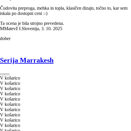
Čudovita preproga, mehka in topla, klasičen dizajn, točno to, kar sem
iskala po dostopni ceni :-)
Ta ocena je bila strojno prevedena.
M
Matevž I.
Slovenija
,
3. 10. 2025
dober
Serija Marrakesh
V košarico
V košarico
V košarico
V košarico
V košarico
V košarico
V košarico
V košarico
V košarico
V košarico
V košarico