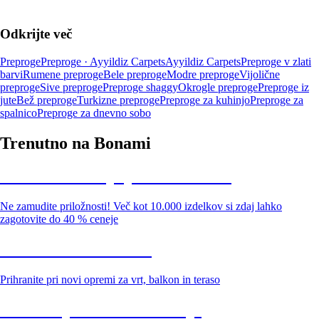
Odkrijte več
Preproge
Preproge · Ayyildiz Carpets
Ayyildiz Carpets
Preproge v zlati
barvi
Rumene preproge
Bele preproge
Modre preproge
Vijolične
preproge
Sive preproge
Preproge shaggy
Okrogle preproge
Preproge iz
jute
Bež preproge
Turkizne preproge
Preproge za kuhinjo
Preproge za
spalnico
Preproge za dnevno sobo
Trenutno na Bonami
Summer Sale: popusti do -40 %
Ne zamudite priložnosti! Več kot 10.000 izdelkov si zdaj lahko
zagotovite do 40 % ceneje
Znižani zdelki za vrt
Prihranite pri novi opremi za vrt, balkon in teraso
Znižane premium kolekcije