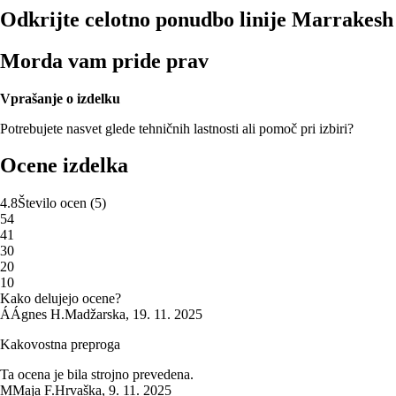
Odkrijte celotno ponudbo linije Marrakesh
Morda vam pride prav
Vprašanje o izdelku
Potrebujete nasvet glede tehničnih lastnosti ali pomoč pri izbiri?
Ocene izdelka
4.8
Število ocen
(
5
)
5
4
4
1
3
0
2
0
1
0
Kako delujejo ocene?
Á
Ágnes H.
Madžarska
,
19. 11. 2025
Kakovostna preproga
Ta ocena je bila strojno prevedena.
M
Maja F.
Hrvaška
,
9. 11. 2025