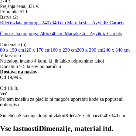
274 €
Prejšnja cena:
331 €
Prihranite 57 €
Barva (2)
Rdeče-zlata preproga 240x340 cm Marrakesh – Ayyildiz Carpets
Črno-zlata preproga 240x340 cm Marrakesh – Ayyildiz Carpets
Dimenzije (5)
80 x 150 cm
120 x 170 cm
160 x 230 cm
200 x 290 cm
240 x 340 cm
V košarico
Na zalogi imamo 4 kom, ki jih lahko odpremimo takoj
Dodatnih > 5 kosov po naročilu
Dostava na naslov
Od 19,99 €
·
Od 13. 8.
Več
Pri tem izdelku za plačilo ni mogoče uporabiti kode za popust ali
dobropisa
Sintetična
S srednje dolgimi vlakni
Rdeča/v zlati barvi
240x340 cm
Vse lastnosti
Dimenzije, material itd.