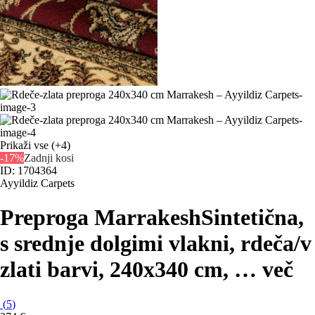
Prikaži vse
(+4)
-17%
Zadnji kosi
ID: 1704364
Ayyildiz Carpets
Preproga Marrakesh
Sintetična,
s srednje dolgimi vlakni, rdeča/v
zlati barvi, 240x340 cm
, …
več
(
5
)