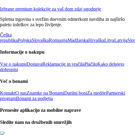
Izbrane premium kolekcije za vaš dom zdaj ugodneje
Spletna trgovina s svežim dnevnim odmerkom navdiha in najširšo
paleto izdelkov za lepo življenje.
Češka
republika
Poljska
Slovaška
Romunija
Madžarska
Hrvaška
Litva
Latvija
Slo
Informacije o nakupu
Vse o nakupu
Dostava
Reklamacije in vračila
Plačilo
Kako delujejo
dobropisi
Več o bonami
Kontakt
O nas
Znamke na Bonami
Darilni boni
Za medije
Partnerski
program
Bonami za podjetja
Prenesite aplikacijo za mobilne naprave
Sledite nam na družbenih omrežjih