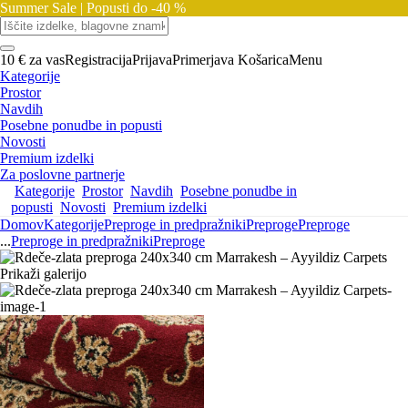
Summer Sale |
Popusti do -40 %
10 € za vas
Registracija
Prijava
Primerjava
Košarica
Menu
Kategorije
Prostor
Navdih
Posebne ponudbe in popusti
Novosti
Premium izdelki
Za poslovne partnerje
Kategorije
Prostor
Navdih
Posebne ponudbe in
popusti
Novosti
Premium izdelki
Domov
Kategorije
Preproge in predpražniki
Preproge
Preproge
...
Preproge in predpražniki
Preproge
Prikaži galerijo