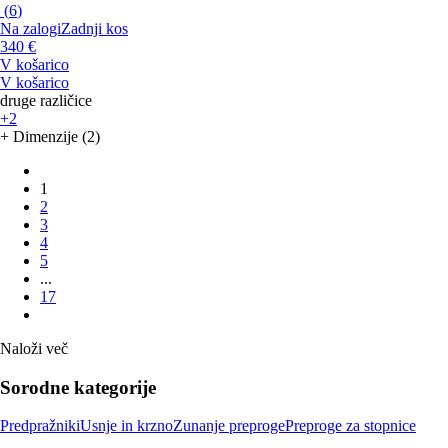
(
6
)
Na zalogi
Zadnji kos
340 €
V košarico
V košarico
druge različice
+2
+ Dimenzije (2)
1
2
3
4
5
...
17
Naloži več
Sorodne kategorije
Predpražniki
Usnje in krzno
Zunanje preproge
Preproge za stopnice