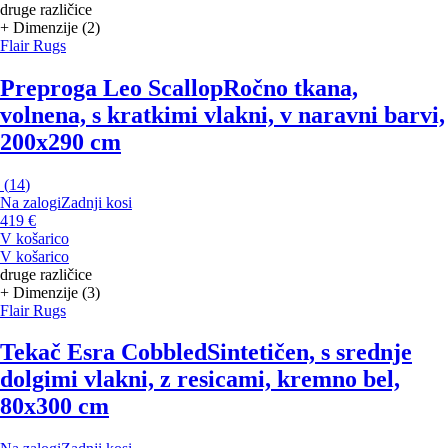
druge različice
+ Dimenzije (2)
Flair Rugs
Preproga Leo Scallop
Ročno tkana,
volnena, s kratkimi vlakni, v naravni barvi,
200x290 cm
(
14
)
Na zalogi
Zadnji kosi
419 €
V košarico
V košarico
druge različice
+ Dimenzije (3)
Flair Rugs
Tekač Esra Cobbled
Sintetičen, s srednje
dolgimi vlakni, z resicami, kremno bel,
80x300 cm