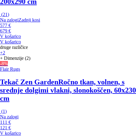
200x290 cm
(
21
)
Na zalogi
Zadnji kosi
577 €
679 €
V košarico
V košarico
druge različice
+2
+ Dimenzije (2)
-8%
Flair Rugs
Tekač Zen Garden
Ročno tkan, volnen, s
srednje dolgimi vlakni, slonokoščen, 60x230
cm
(
1
)
Na zalogi
111 €
121 €
V košarico