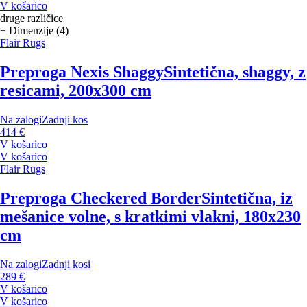
V košarico
druge različice
+ Dimenzije (4)
Flair Rugs
Preproga Nexis Shaggy
Sintetična, shaggy, z
resicami, 200x300 cm
Na zalogi
Zadnji kos
414 €
V košarico
V košarico
Flair Rugs
Preproga Checkered Border
Sintetična, iz
mešanice volne, s kratkimi vlakni, 180x230
cm
Na zalogi
Zadnji kosi
289 €
V košarico
V košarico