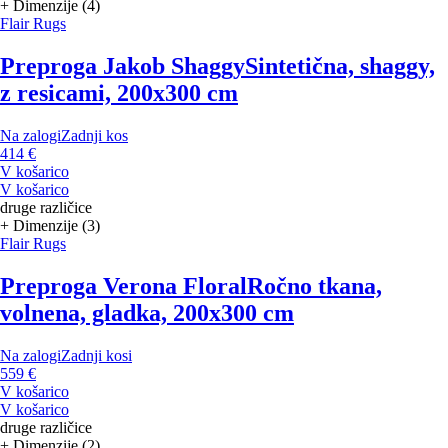
+ Dimenzije (4)
Flair Rugs
Preproga Jakob Shaggy
Sintetična, shaggy,
z resicami, 200x300 cm
Na zalogi
Zadnji kos
414 €
V košarico
V košarico
druge različice
+ Dimenzije (3)
Flair Rugs
Preproga Verona Floral
Ročno tkana,
volnena, gladka, 200x300 cm
Na zalogi
Zadnji kosi
559 €
V košarico
V košarico
druge različice
+ Dimenzije (2)