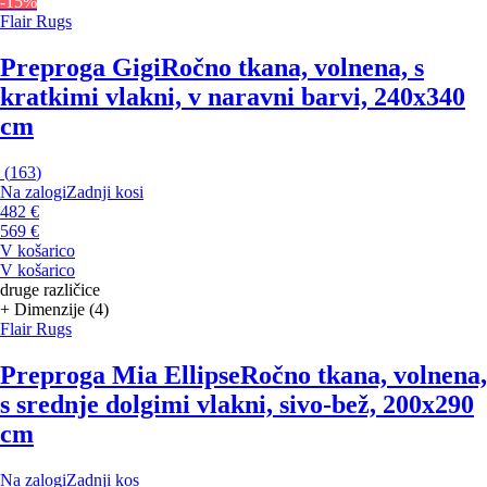
-15%
Flair Rugs
Preproga Gigi
Ročno tkana, volnena, s
kratkimi vlakni, v naravni barvi, 240x340
cm
(
163
)
Na zalogi
Zadnji kosi
482 €
569 €
V košarico
V košarico
druge različice
+ Dimenzije (4)
Flair Rugs
Preproga Mia Ellipse
Ročno tkana, volnena,
s srednje dolgimi vlakni, sivo-bež, 200x290
cm
Na zalogi
Zadnji kos