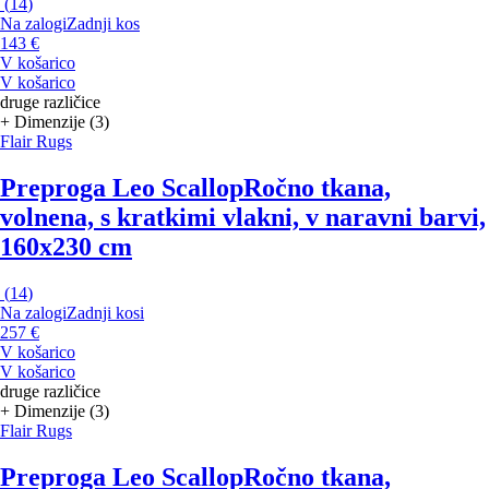
(
14
)
Na zalogi
Zadnji kos
143 €
V košarico
V košarico
druge različice
+ Dimenzije (3)
Flair Rugs
Preproga Leo Scallop
Ročno tkana,
volnena, s kratkimi vlakni, v naravni barvi,
160x230 cm
(
14
)
Na zalogi
Zadnji kosi
257 €
V košarico
V košarico
druge različice
+ Dimenzije (3)
Flair Rugs
Preproga Leo Scallop
Ročno tkana,