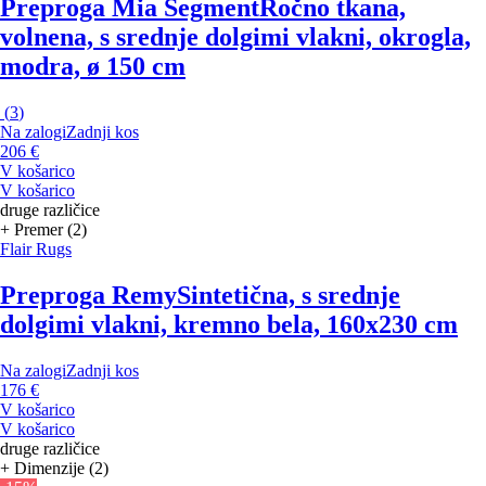
Preproga Mia Segment
Ročno tkana,
volnena, s srednje dolgimi vlakni, okrogla,
modra, ø 150 cm
(
3
)
Na zalogi
Zadnji kos
206 €
V košarico
V košarico
druge različice
+ Premer (2)
Flair Rugs
Preproga Remy
Sintetična, s srednje
dolgimi vlakni, kremno bela, 160x230 cm
Na zalogi
Zadnji kos
176 €
V košarico
V košarico
druge različice
+ Dimenzije (2)