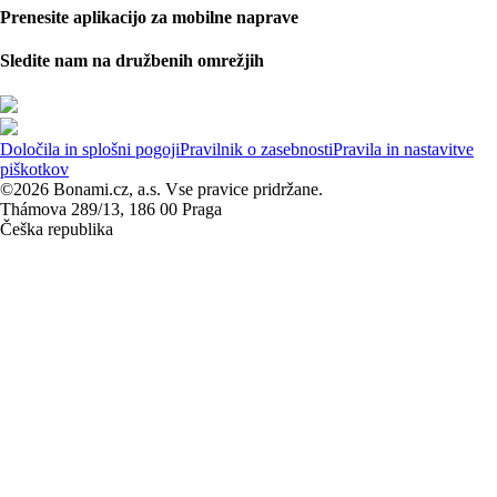
Prenesite aplikacijo za mobilne naprave
Sledite nam na družbenih omrežjih
Določila in splošni pogoji
Pravilnik o zasebnosti
Pravila in nastavitve
piškotkov
©2026 Bonami.cz, a.s. Vse pravice pridržane.
Thámova 289/13, 186 00 Praga
Češka republika