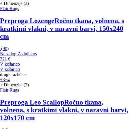
+ Dimenzije (3)
Flair Rugs
Preproga Lozenge
Ročno tkana, volnena, s
kratkimi vlakni, v naravni barvi, 150x240
cm
(
90
)
Na zalogi
Zadnji kos
321 €
V košarico
V košarico
druge različice
+3
+4
+ Dimenzije (2)
Flair Rugs
Preproga Leo Scallop
Ročno tkana,
volnena, s kratkimi vlakni, v naravni barvi,
120x170 cm