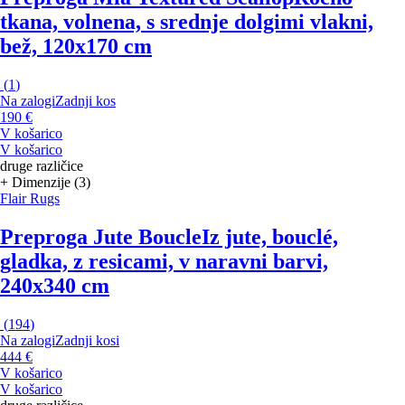
tkana, volnena, s srednje dolgimi vlakni,
bež, 120x170 cm
(
1
)
Na zalogi
Zadnji kos
190 €
V košarico
V košarico
druge različice
+ Dimenzije (3)
Flair Rugs
Preproga Jute Boucle
Iz jute, bouclé,
gladka, z resicami, v naravni barvi,
240x340 cm
(
194
)
Na zalogi
Zadnji kosi
444 €
V košarico
V košarico