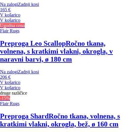
Na zalogi
Zadnji kosi
165 €
V košarico
V košarico
Ugodna cena
Flair Rugs
Preproga Leo Scallop
Ročno tkana,
volnena, s kratkimi vlakni, okrogla, v
naravni barvi, ø 180 cm
Na zalogi
Zadnji kosi
206 €
V košarico
V košarico
druge različice
-15%
Flair Rugs
Preproga Shard
Ročno tkana, volnena, s
kratkimi vlakni, okrogla, bež, ø 160 cm