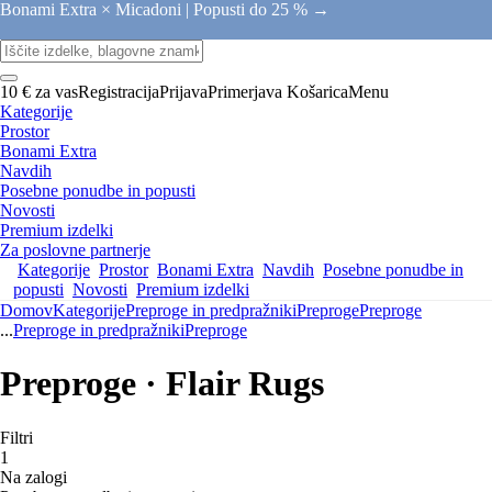
Bonami Extra × Micadoni |
Popusti do 25 % →
10 € za vas
Registracija
Prijava
Primerjava
Košarica
Menu
Kategorije
Prostor
Bonami Extra
Navdih
Posebne ponudbe in popusti
Novosti
Premium izdelki
Za poslovne partnerje
Kategorije
Prostor
Bonami Extra
Navdih
Posebne ponudbe in
popusti
Novosti
Premium izdelki
Domov
Kategorije
Preproge in predpražniki
Preproge
Preproge
...
Preproge in predpražniki
Preproge
Preproge · Flair Rugs
Filtri
1
Na zalogi