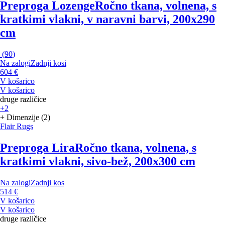
Preproga Lozenge
Ročno tkana, volnena, s
kratkimi vlakni, v naravni barvi, 200x290
cm
(
90
)
Na zalogi
Zadnji kosi
604 €
V košarico
V košarico
druge različice
+2
+ Dimenzije (2)
Flair Rugs
Preproga Lira
Ročno tkana, volnena, s
kratkimi vlakni, sivo-bež, 200x300 cm
Na zalogi
Zadnji kos
514 €
V košarico
V košarico
druge različice