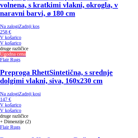
volnena, s kratkimi vlakni, okrogla, v
naravni barvi, ø 180 cm
Na zalogi
Zadnji kos
258 €
V košarico
V košarico
druge različice
Ugodna cena
Flair Rugs
Preproga Rhett
Sintetična, s srednje
dolgimi vlakni, siva, 160x230 cm
Na zalogi
Zadnji kosi
147 €
V košarico
V košarico
druge različice
+ Dimenzije (2)
Flair Rugs