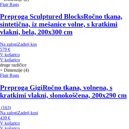
Flair Rugs
Preproga Sculptured Blocks
Ročno tkana,
sintetična, iz mešanice volne, s kratkimi
vlakni, bela, 200x300 cm
Na zalogi
Zadnji kos
579 €
V košarico
V košarico
druge različice
+ Dimenzije (4)
Flair Rugs
Preproga Gigi
Ročno tkana, volnena, s
kratkimi vlakni, slonokoščena, 200x290 cm
(
163
)
Na zalogi
Zadnji kosi
439 €
V košarico
V košarico