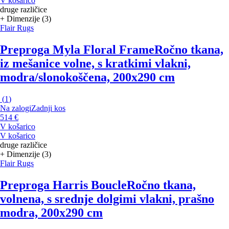
V košarico
druge različice
+ Dimenzije (3)
Flair Rugs
Preproga Myla Floral Frame
Ročno tkana,
iz mešanice volne, s kratkimi vlakni,
modra/slonokoščena, 200x290 cm
(
1
)
Na zalogi
Zadnji kos
514 €
V košarico
V košarico
druge različice
+ Dimenzije (3)
Flair Rugs
Preproga Harris Boucle
Ročno tkana,
volnena, s srednje dolgimi vlakni, prašno
modra, 200x290 cm