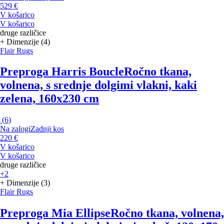
529 €
V košarico
V košarico
druge različice
+ Dimenzije (4)
Flair Rugs
Preproga Harris Boucle
Ročno tkana,
volnena, s srednje dolgimi vlakni, kaki
zelena, 160x230 cm
(
6
)
Na zalogi
Zadnji kos
220 €
V košarico
V košarico
druge različice
+2
+ Dimenzije (3)
Flair Rugs
Preproga Mia Ellipse
Ročno tkana, volnena,