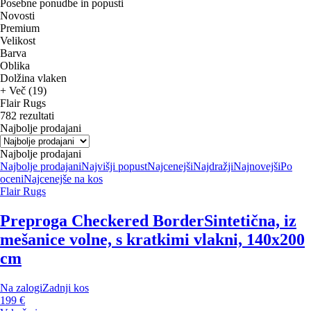
Posebne ponudbe in popusti
Novosti
Premium
Velikost
Barva
Oblika
Dolžina vlaken
+ Več (19)
Flair Rugs
782 rezultati
Najbolje prodajani
Najbolje prodajani
Najbolje prodajani
Najvišji popust
Najcenejši
Najdražji
Najnovejši
Po
oceni
Najcenejše na kos
Flair Rugs
Preproga Checkered Border
Sintetična, iz
mešanice volne, s kratkimi vlakni, 140x200
cm
Na zalogi
Zadnji kos
199 €