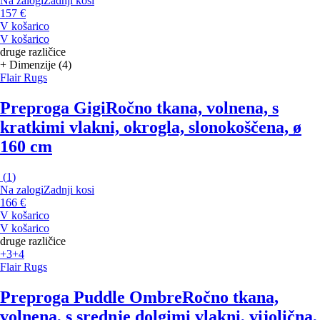
Na zalogi
Zadnji kosi
157 €
V košarico
V košarico
druge različice
+ Dimenzije (4)
Flair Rugs
Preproga Gigi
Ročno tkana, volnena, s
kratkimi vlakni, okrogla, slonokoščena, ø
160 cm
(
1
)
Na zalogi
Zadnji kosi
166 €
V košarico
V košarico
druge različice
+3
+4
Flair Rugs
Preproga Puddle Ombre
Ročno tkana,
volnena, s srednje dolgimi vlakni, vijolična,