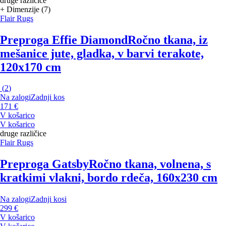
druge različice
+ Dimenzije (7)
Flair Rugs
Preproga Effie Diamond
Ročno tkana, iz
mešanice jute, gladka, v barvi terakote,
120x170 cm
(
2
)
Na zalogi
Zadnji kos
171 €
V košarico
V košarico
druge različice
Flair Rugs
Preproga Gatsby
Ročno tkana, volnena, s
kratkimi vlakni, bordo rdeča, 160x230 cm
Na zalogi
Zadnji kosi
299 €
V košarico