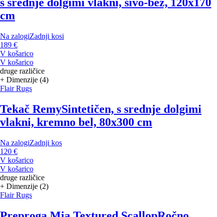
s srednje dolgimi vlakni, sivo-bež, 120x170
cm
Na zalogi
Zadnji kosi
189 €
V košarico
V košarico
druge različice
+ Dimenzije (4)
Flair Rugs
Tekač Remy
Sintetičen, s srednje dolgimi
vlakni, kremno bel, 80x300 cm
Na zalogi
Zadnji kos
120 €
V košarico
V košarico
druge različice
+ Dimenzije (2)
Flair Rugs
Preproga Mia Textured Scallop
Ročno