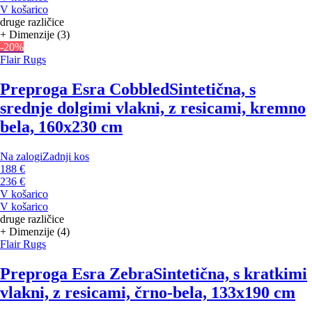
V košarico
druge različice
+ Dimenzije (3)
-20%
Flair Rugs
Preproga Esra Cobbled
Sintetična, s
srednje dolgimi vlakni, z resicami, kremno
bela, 160x230 cm
Na zalogi
Zadnji kos
188 €
236 €
V košarico
V košarico
druge različice
+ Dimenzije (4)
Flair Rugs
Preproga Esra Zebra
Sintetična, s kratkimi
vlakni, z resicami, črno-bela, 133x190 cm