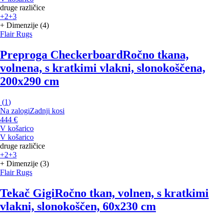
druge različice
+2
+3
+ Dimenzije (4)
Flair Rugs
Preproga Checkerboard
Ročno tkana,
volnena, s kratkimi vlakni, slonokoščena,
200x290 cm
(
1
)
Na zalogi
Zadnji kosi
444 €
V košarico
V košarico
druge različice
+2
+3
+ Dimenzije (3)
Flair Rugs
Tekač Gigi
Ročno tkan, volnen, s kratkimi
vlakni, slonokoščen, 60x230 cm