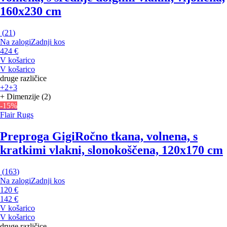
160x230 cm
(
21
)
Na zalogi
Zadnji kos
424 €
V košarico
V košarico
druge različice
+2
+3
+ Dimenzije (2)
-15%
Flair Rugs
Preproga Gigi
Ročno tkana, volnena, s
kratkimi vlakni, slonokoščena, 120x170 cm
(
163
)
Na zalogi
Zadnji kos
120 €
142 €
V košarico
V košarico
druge različice