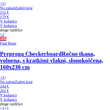
(
1
)
Na zalogi
Zadnji kosi
152 €
179 €
V košarico
V košarico
druge različice
+2
-6%
Flair Rugs
Preproga Checkerboard
Ročno tkana,
volnena, s kratkimi vlakni, slonokoščena,
160x230 cm
(
1
)
Na zalogi
Zadnji kosi
244 €
262 €
V košarico
V košarico
druge različice
+2
+3