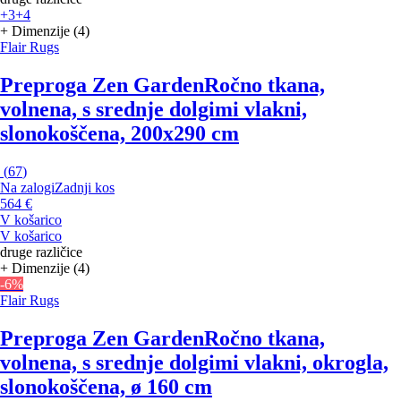
+3
+4
+ Dimenzije (4)
Flair Rugs
Preproga Zen Garden
Ročno tkana,
volnena, s srednje dolgimi vlakni,
slonokoščena, 200x290 cm
(
67
)
Na zalogi
Zadnji kos
564 €
V košarico
V košarico
druge različice
+ Dimenzije (4)
-6%
Flair Rugs
Preproga Zen Garden
Ročno tkana,
volnena, s srednje dolgimi vlakni, okrogla,
slonokoščena, ø 160 cm