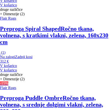
V košarico
V košarico
druge različice
+ Dimenzije (2)
Flair Rugs
Preproga Spiral Shaped
Ročno tkana,
volnena, s kratkimi vlakni, zelena, 160x230
cm
(
1
)
Na zalogi
Zadnji kosi
312 €
V košarico
V košarico
druge različice
+ Dimenzije (2)
-15%
Flair Rugs
Preproga Puddle Ombre
Ročno tkana,
volnena, s srednje dolgimi vlakni, zelena,