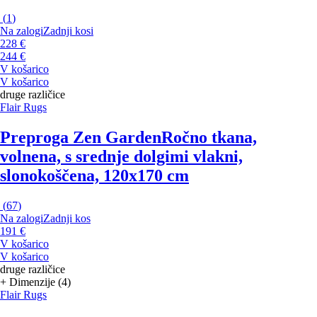
(
1
)
Na zalogi
Zadnji kosi
228 €
244 €
V košarico
V košarico
druge različice
Flair Rugs
Preproga Zen Garden
Ročno tkana,
volnena, s srednje dolgimi vlakni,
slonokoščena, 120x170 cm
(
67
)
Na zalogi
Zadnji kos
191 €
V košarico
V košarico
druge različice
+ Dimenzije (4)
Flair Rugs