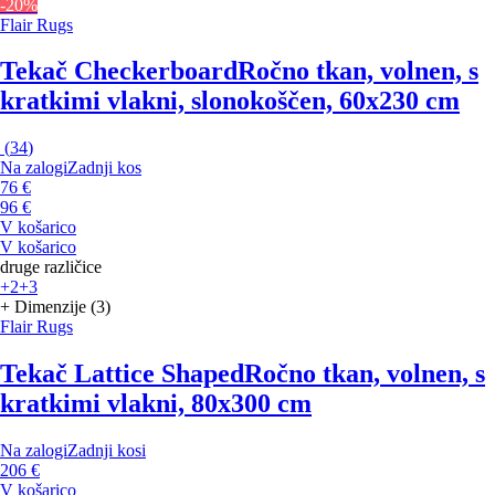
-20%
Flair Rugs
Tekač Checkerboard
Ročno tkan, volnen, s
kratkimi vlakni, slonokoščen, 60x230 cm
(
34
)
Na zalogi
Zadnji kos
76 €
96 €
V košarico
V košarico
druge različice
+2
+3
+ Dimenzije (3)
Flair Rugs
Tekač Lattice Shaped
Ročno tkan, volnen, s
kratkimi vlakni, 80x300 cm
Na zalogi
Zadnji kosi
206 €
V košarico