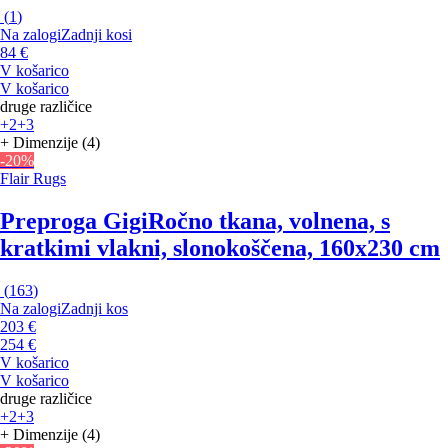
(
1
)
Na zalogi
Zadnji kosi
84 €
V košarico
V košarico
druge različice
+2
+3
+ Dimenzije (4)
-20%
Flair Rugs
Preproga Gigi
Ročno tkana, volnena, s
kratkimi vlakni, slonokoščena, 160x230 cm
(
163
)
Na zalogi
Zadnji kos
203 €
254 €
V košarico
V košarico
druge različice
+2
+3
+ Dimenzije (4)