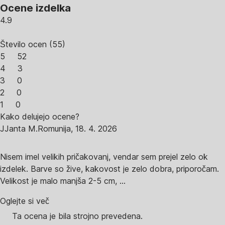
Ocene izdelka
4.9
Število ocen
(
55
)
5
52
4
3
3
0
2
0
1
0
Kako delujejo ocene?
J
Janta M.
Romunija
,
18. 4. 2026
Nisem imel velikih pričakovanj, vendar sem prejel zelo ok
izdelek. Barve so žive, kakovost je zelo dobra, priporočam.
Velikost je malo manjša 2-5 cm, ...
Oglejte si več
Ta ocena je bila strojno prevedena.