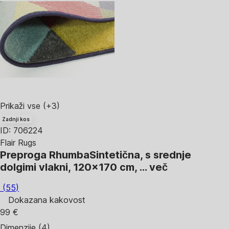
Prikaži vse
(+3)
Zadnji kos
ID: 706224
Flair Rugs
Preproga Rhumba
Sintetična, s srednje
dolgimi vlakni, 120x170 cm
, …
več
(
55
)
Dokazana kakovost
99 €
Dimenzije (4)