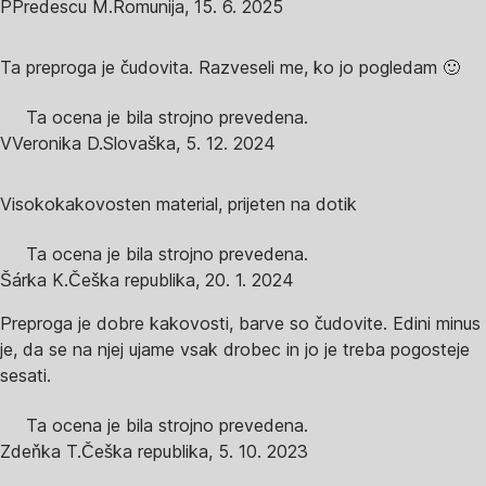
P
Predescu M.
Romunija
,
15. 6. 2025
Ta preproga je čudovita. Razveseli me, ko jo pogledam 🙂
Ta ocena je bila strojno prevedena.
V
Veronika D.
Slovaška
,
5. 12. 2024
Visokokakovosten material, prijeten na dotik
Ta ocena je bila strojno prevedena.
Šárka K.
Češka republika
,
20. 1. 2024
Preproga je dobre kakovosti, barve so čudovite. Edini minus
je, da se na njej ujame vsak drobec in jo je treba pogosteje
sesati.
Ta ocena je bila strojno prevedena.
Zdeňka T.
Češka republika
,
5. 10. 2023