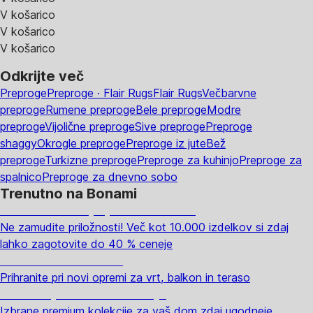
V košarico
V košarico
V košarico
Odkrijte več
Preproge
Preproge · Flair Rugs
Flair Rugs
Večbarvne
preproge
Rumene preproge
Bele preproge
Modre
preproge
Vijolične preproge
Sive preproge
Preproge
shaggy
Okrogle preproge
Preproge iz jute
Bež
preproge
Turkizne preproge
Preproge za kuhinjo
Preproge za
spalnico
Preproge za dnevno sobo
Trenutno na Bonami
Summer Sale: popusti do -40 %
Ne zamudite priložnosti! Več kot 10.000 izdelkov si zdaj
lahko zagotovite do 40 % ceneje
Znižani zdelki za vrt
Prihranite pri novi opremi za vrt, balkon in teraso
Znižane premium kolekcije
Izbrane premium kolekcije za vaš dom zdaj ugodneje