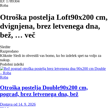
ID: 1789304
Roba
Otroška postelja Loft
90x200 cm,
dvignjena, brez letvenega dna,
bež
, …
več
Sledite
Razprodano
Kliknite Sledi in obvestili vas bomo, ko bo izdelek spet na voljo za
nakup.
Podobni izdelki
Roba
Otroška postelja Double
90x200 cm,
pograd, brez letvenega dna, bež
Dostava od 14. 9. 2026