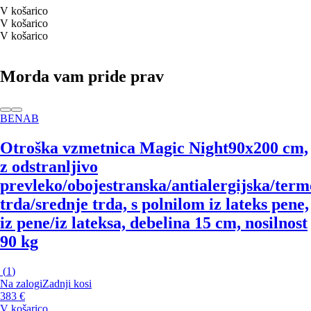
V košarico
V košarico
V košarico
Morda vam pride prav
BENAB
Otroška vzmetnica Magic Night
90x200 cm,
z odstranljivo
prevleko/obojestranska/antialergijska/term
trda/srednje trda, s polnilom iz lateks pene,
iz pene/iz lateksa, debelina 15 cm, nosilnost
90 kg
(
1
)
Na zalogi
Zadnji kosi
383 €
V košarico