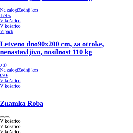
Na zalogi
Zadnji kos
179 €
V košarico
V košarico
Vipack
Letveno dno
90x200 cm, za otroke,
nenastavljivo, nosilnost 110 kg
(
5
)
Na zalogi
Zadnji kos
69 €
V košarico
V košarico
Znamka Roba
V košarico
V košarico
V košarico