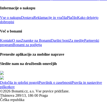
Informacije o nakupu
Vse o nakupu
Dostava
Reklamacije in vračila
Plačilo
Kako delujejo
dobropisi
Več o bonami
Kontakt
O nas
Znamke na Bonami
Darilni boni
Za medije
Partnerski
program
Bonami za podjetja
Prenesite aplikacijo za mobilne naprave
Sledite nam na družbenih omrežjih
Določila in splošni pogoji
Pravilnik o zasebnosti
Pravila in nastavitve
piškotkov
©2026 Bonami.cz, a.s. Vse pravice pridržane.
Thámova 289/13, 186 00 Praga
Češka republika