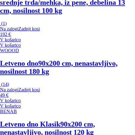
srednje trda/mehka, iz pene, debelina 13
cm, nosilnost 100 kg
(
1
)
Na zalogi
Zadnji kosi
192 €
V košarico
V košarico
WOOOD
Letveno dno
90x200 cm, nenastavljivo,
nosilnost 180 kg
(
14
)
Na zalogi
Zadnji kosi
49 €
V košarico
V košarico
BENAB
Letveno dno Klasik
90x200 cm,
nenastavljivo, nosilnost 120 kg