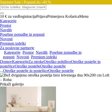
Summer Sale |
Popusti do -40 %
10 € za vas
Registracija
Prijava
Primerjava
Košarica
Menu
Kategorije
Prostor
Navdih
Posebne ponudbe in popusti
Novosti
Premium izdelki
Za poslovne partnerje
Kategorije
Prostor
Navdih
Posebne ponudbe in
popusti
Novosti
Premium izdelki
Domov
Kategorije
Za otroke
Otroško pohištvo
Otroške postelje in
posteljice
Otroške postelje
Otroške postelje
...
Otroške postelje in posteljice
Otroške postelje
Prikaži galerijo