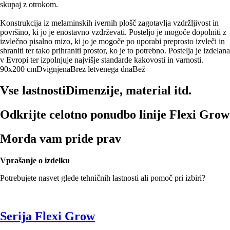
skupaj z otrokom.
Konstrukcija iz melaminskih ivernih plošč zagotavlja vzdržljivost in
površino, ki jo je enostavno vzdrževati. Posteljo je mogoče dopolniti z
izvlečno pisalno mizo, ki jo je mogoče po uporabi preprosto izvleči in
shraniti ter tako prihraniti prostor, ko je to potrebno. Postelja je izdelana
v Evropi ter izpolnjuje najvišje standarde kakovosti in varnosti.
90x200 cm
Dvignjena
Brez letvenega dna
Bež
Vse lastnosti
Dimenzije, material itd.
Odkrijte celotno ponudbo linije Flexi Grow
Morda vam pride prav
Vprašanje o izdelku
Potrebujete nasvet glede tehničnih lastnosti ali pomoč pri izbiri?
Serija Flexi Grow