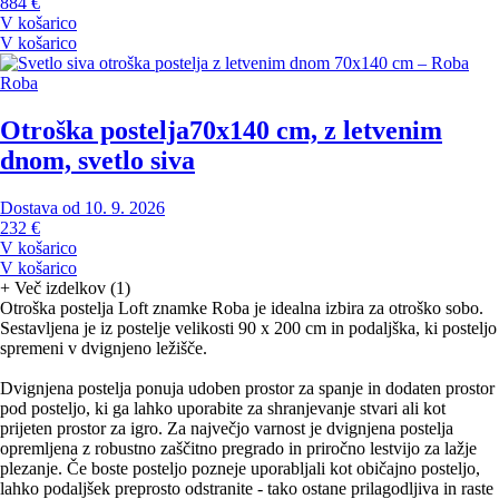
884 €
V košarico
V košarico
Roba
Otroška postelja
70x140 cm, z letvenim
dnom, svetlo siva
Dostava od 10. 9. 2026
232 €
V košarico
V košarico
+
Več izdelkov (1)
Otroška postelja Loft znamke Roba je idealna izbira za otroško sobo.
Sestavljena je iz postelje velikosti 90 x 200 cm in podaljška, ki posteljo
spremeni v dvignjeno ležišče.
Dvignjena postelja ponuja udoben prostor za spanje in dodaten prostor
pod posteljo, ki ga lahko uporabite za shranjevanje stvari ali kot
prijeten prostor za igro. Za največjo varnost je dvignjena postelja
opremljena z robustno zaščitno pregrado in priročno lestvijo za lažje
plezanje. Če boste posteljo pozneje uporabljali kot običajno posteljo,
lahko podaljšek preprosto odstranite - tako ostane prilagodljiva in raste