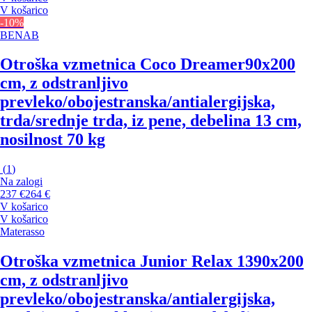
V košarico
-10%
BENAB
Otroška vzmetnica Coco Dreamer
90x200
cm, z odstranljivo
prevleko/obojestranska/antialergijska,
trda/srednje trda, iz pene, debelina 13 cm,
nosilnost 70 kg
(
1
)
Na zalogi
237 €
264 €
V košarico
V košarico
Materasso
Otroška vzmetnica Junior Relax 13
90x200
cm, z odstranljivo
prevleko/obojestranska/antialergijska,