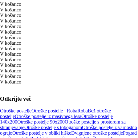
V košarico
V košarico
V košarico
V košarico
V košarico
V košarico
V košarico
V košarico
V košarico
V košarico
V košarico
V košarico
V košarico
V košarico
V košarico
Odkrijte več
Otroške postelje
Otroške postelje · Roba
Roba
Bež otroške
postelje
Otroške postelje iz masivnega lesa
Otroške postelje
140x200
Otroške postelje 90x200
Otroške postelje s prostorom za
shranjevanje
Otroške postelje s toboganom
Otroške postelje z varnostno
ograjo
Otroške postelje v obliki hiške
Dvignjene otroške postelje
Pograd