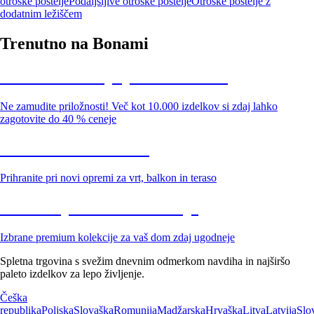
otroške postelje
Podaljšljive otroške postelje
Otroške postelje z
dodatnim ležiščem
Trenutno na Bonami
Summer Sale: popusti do -40 %
Ne zamudite priložnosti! Več kot 10.000 izdelkov si zdaj lahko
zagotovite do 40 % ceneje
Znižani zdelki za vrt
Prihranite pri novi opremi za vrt, balkon in teraso
Znižane premium kolekcije
Izbrane premium kolekcije za vaš dom zdaj ugodneje
Spletna trgovina s svežim dnevnim odmerkom navdiha in najširšo
paleto izdelkov za lepo življenje.
Češka
republika
Poljska
Slovaška
Romunija
Madžarska
Hrvaška
Litva
Latvija
Slo