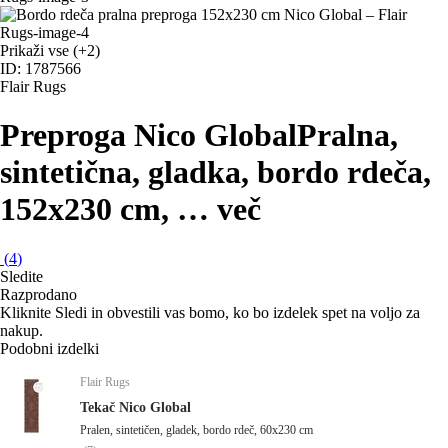
Prikaži vse
(+2)
ID: 1787566
Flair Rugs
Preproga Nico Global
Pralna,
sintetična, gladka, bordo rdeča,
152x230 cm
, …
več
(
4
)
Sledite
Razprodano
Kliknite Sledi in obvestili vas bomo, ko bo izdelek spet na voljo za
nakup.
Podobni izdelki
Flair Rugs
Tekač Nico Global
Pralen, sintetičen, gladek, bordo rdeč, 60x230 cm