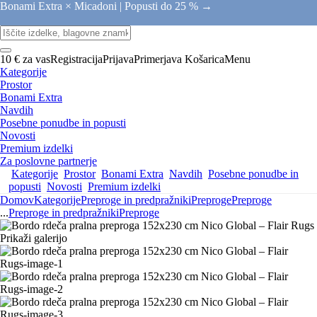
Bonami Extra × Micadoni |
Popusti do 25 % →
10 € za vas
Registracija
Prijava
Primerjava
Košarica
Menu
Kategorije
Prostor
Bonami Extra
Navdih
Posebne ponudbe in popusti
Novosti
Premium izdelki
Za poslovne partnerje
Kategorije
Prostor
Bonami Extra
Navdih
Posebne ponudbe in
popusti
Novosti
Premium izdelki
Domov
Kategorije
Preproge in predpražniki
Preproge
Preproge
...
Preproge in predpražniki
Preproge
Prikaži galerijo