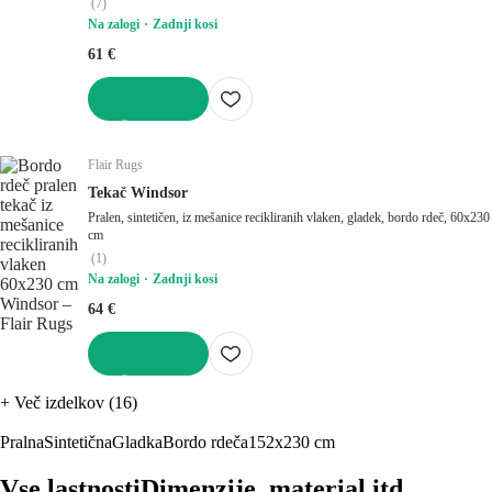
(
7
)
Na zalogi
Zadnji kosi
61 €
V KOŠARICO
Flair Rugs
Tekač Windsor
Pralen, sintetičen, iz mešanice recikliranih vlaken, gladek, bordo rdeč, 60x230
cm
(
1
)
Na zalogi
Zadnji kosi
64 €
V KOŠARICO
+
Več izdelkov (16)
Pralna
Sintetična
Gladka
Bordo rdeča
152x230 cm
Vse lastnosti
Dimenzije, material itd.