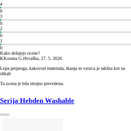
4
0
3
0
2
0
1
0
Kako delujejo ocene?
K
Korana G.
Hrvaška
,
27. 5. 2026
Lepa preproga, kakovost materiala, tkanja in vzorca je takšna kot na
slikah
Ta ocena je bila strojno prevedena.
Serija Hebden Washable