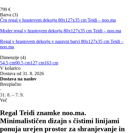
799 €
Barva (3)
Črn regal v hrastovem dekorju 80x127x35 cm Teidi – noo.ma
Moder regal v hrastovem dekorju 80x127x35 cm Teidi – noo.ma
Regal v hrastovem dekorju v naravni barvi 80x127x35 cm Teidi –
noo.ma
Dimenzije (4)
54.5 cm
90.5 cm
127 cm
163 cm
V košarico
Dostava od 31. 8. 2026
Dostava na naslov
Brezplačno
·
31. 8. – 7. 9.
Več
Regal Teidi znamke noo.ma.
Minimalističen dizajn s čistimi linijami
ponuja urejen prostor za shranjevanje in