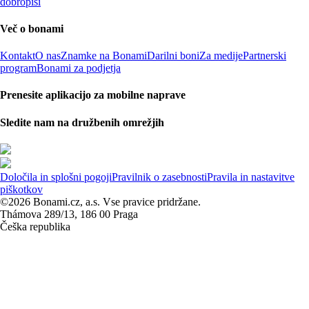
dobropisi
Več o bonami
Kontakt
O nas
Znamke na Bonami
Darilni boni
Za medije
Partnerski
program
Bonami za podjetja
Prenesite aplikacijo za mobilne naprave
Sledite nam na družbenih omrežjih
Določila in splošni pogoji
Pravilnik o zasebnosti
Pravila in nastavitve
piškotkov
©2026 Bonami.cz, a.s. Vse pravice pridržane.
Thámova 289/13, 186 00 Praga
Češka republika