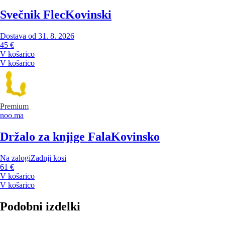
Svečnik Flec
Kovinski
Dostava od 31. 8. 2026
45 €
V košarico
V košarico
Premium
noo.ma
Držalo za knjige Fala
Kovinsko
Na zalogi
Zadnji kosi
61 €
V košarico
V košarico
Podobni izdelki