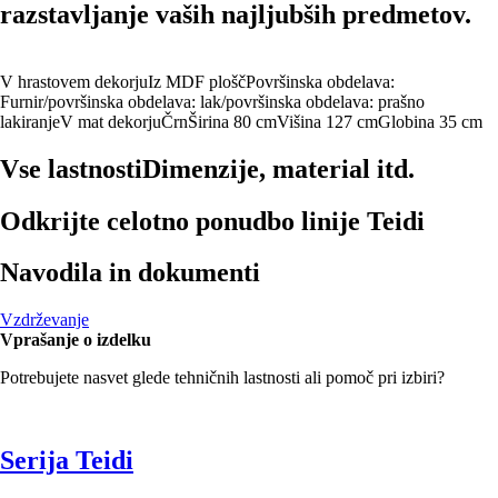
razstavljanje vaših najljubših predmetov.
V hrastovem dekorju
Iz MDF plošč
Površinska obdelava:
Furnir/površinska obdelava: lak/površinska obdelava: prašno
lakiranje
V mat dekorju
Črn
Širina 80 cm
Višina 127 cm
Globina 35 cm
Vse lastnosti
Dimenzije, material itd.
Odkrijte celotno ponudbo linije Teidi
Navodila in dokumenti
Vzdrževanje
Vprašanje o izdelku
Potrebujete nasvet glede tehničnih lastnosti ali pomoč pri izbiri?
Serija Teidi