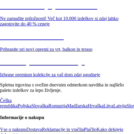
Summer Sale: popusti do -40 %
Ne zamudite priložnosti! Več kot 10.000 izdelkov si zdaj lahko
zagotovite do 40 % ceneje
Znižani zdelki za vrt
Prihranite pri novi opremi za vrt, balkon in teraso
Znižane premium kolekcije
Izbrane premium kolekcije za vaš dom zdaj ugodneje
Spletna trgovina s svežim dnevnim odmerkom navdiha in najširšo
paleto izdelkov za lepo življenje.
Češka
republika
Poljska
Slovaška
Romunija
Madžarska
Hrvaška
Litva
Latvija
Slo
Informacije o nakupu
Vse o nakupu
Dostava
Reklamacije in vračila
Plačilo
Kako delujejo