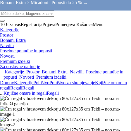
Bonami Extra × Micadoni |
Popusti do 25 % →
10 € za vas
Registracija
Prijava
Primerjava
Košarica
Menu
Kategorije
Prostor
Bonami Extra
Navdih
Posebne ponudbe in popusti
Novosti
Premium izdelki
Za poslovne partnerje
Kategorije
Prostor
Bonami Extra
Navdih
Posebne ponudbe in
popusti
Novosti
Premium izdelki
Domov
Kategorije
Pohištvo
Pohištvo za shranjevanje
Knjižne omare in
regali
Regali
Regali
...
Knjižne omare in regali
Regali
Prikaži galerijo