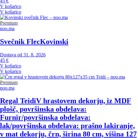
45 €
V košarico
V košarico
Premium
noo.ma
Svečnik Flec
Kovinski
Dostava od 31. 8. 2026
45 €
V košarico
V košarico
Premium
noo.ma
Regal Teidi
V hrastovem dekorju, iz MDF
plošč, površinska obdelava:
Furnir/površinska obdelava:
lak/površinska obdelava: prašno lakiranje,
v mat dekorju, črn, širina 80 cm, višina 127