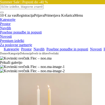
Summer Sale |
Popusti do -40 %
10 € za vas
Registracija
Prijava
Primerjava
Košarica
Menu
Kategorije
Prostor
Navdih
Posebne ponudbe in popusti
Novosti
Premium izdelki
Za poslovne partnerje
Kategorije
Prostor
Navdih
Posebne ponudbe in popusti
Novosti
Domov
Kategorije
Dekoracija
Sveče in dišave
Svečniki
Prikaži galerijo