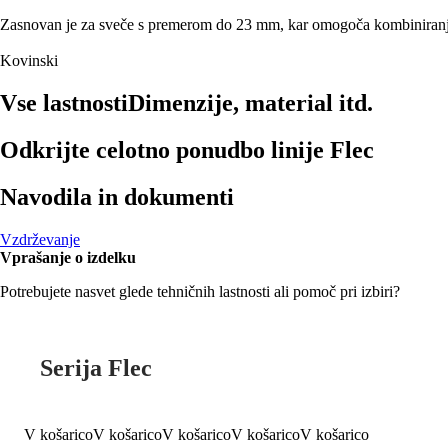
Zasnovan je za sveče s premerom do 23 mm, kar omogoča kombiniranje z r
Kovinski
Vse lastnosti
Dimenzije, material itd.
Odkrijte celotno ponudbo linije Flec
Navodila in dokumenti
Vzdrževanje
Vprašanje o izdelku
Potrebujete nasvet glede tehničnih lastnosti ali pomoč pri izbiri?
Serija Flec
V košarico
V košarico
V košarico
V košarico
V košarico