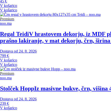
45 €
V košarico
V košarico
Premium
noo.ma
Regal Teidi
V hrastovem dekorju, iz MDF pl
prašno lakiranje, v mat dekorju, črn, širin
Dostava od 24. 8. 2026
799 €
V košarico
V košarico
Premium
noo.ma
Stolček Hopp
Iz masivne bukve, črn, višina 
Dostava od 24. 8. 2026
239 €
V košarico