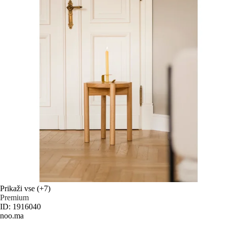
Prikaži vse
(+7)
Premium
ID: 1916040
noo.ma