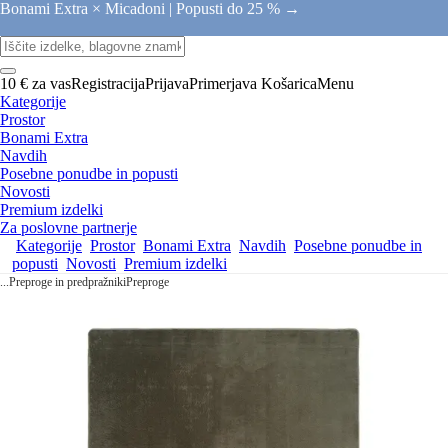
Bonami Extra × Micadoni |
Popusti do 25 % →
10 € za vas
Registracija
Prijava
Primerjava
Košarica
Menu
Kategorije
Prostor
Bonami Extra
Navdih
Posebne ponudbe in popusti
Novosti
Premium izdelki
Za poslovne partnerje
Kategorije
Prostor
Bonami Extra
Navdih
Posebne ponudbe in
popusti
Novosti
Premium izdelki
...
Preproge in predpražniki
Preproge