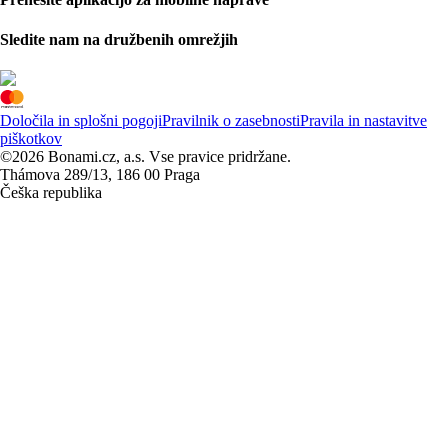
Sledite nam na družbenih omrežjih
Določila in splošni pogoji
Pravilnik o zasebnosti
Pravila in nastavitve
piškotkov
©2026 Bonami.cz, a.s. Vse pravice pridržane.
Thámova 289/13, 186 00 Praga
Češka republika