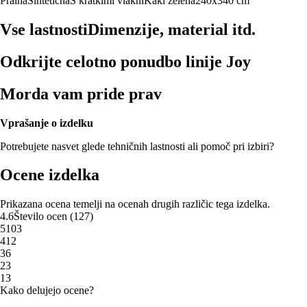
Pralna
Sintetična
S kratkimi vlakni
Kaki zelena
240x340 cm
Vse lastnosti
Dimenzije, material itd.
Odkrijte celotno ponudbo linije Joy
Morda vam pride prav
Vprašanje o izdelku
Potrebujete nasvet glede tehničnih lastnosti ali pomoč pri izbiri?
Ocene izdelka
Prikazana ocena temelji na ocenah drugih različic tega izdelka.
4.6
Število ocen
(
127
)
5
103
4
12
3
6
2
3
1
3
Kako delujejo ocene?