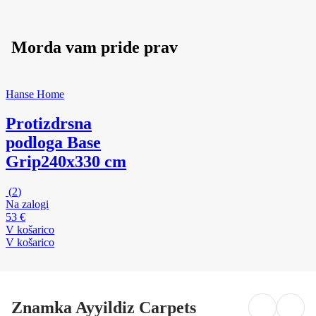
Morda vam pride prav
Hanse Home
Protizdrsna
podloga Base
Grip
240x330 cm
(
2
)
Na zalogi
53 €
V košarico
V košarico
Znamka Ayyildiz Carpets