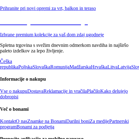
Prihranite pri novi opremi za vrt, balkon in teraso
Znižane premium kolekcije
Izbrane premium kolekcije za vaš dom zdaj ugodneje
Spletna trgovina s svežim dnevnim odmerkom navdiha in najširšo
paleto izdelkov za lepo življenje.
Češka
republika
Poljska
Slovaška
Romunija
Madžarska
Hrvaška
Litva
Latvija
Slo
Informacije o nakupu
Vse o nakupu
Dostava
Reklamacije in vračila
Plačilo
Kako delujejo
dobropisi
Več o bonami
Kontakt
O nas
Znamke na Bonami
Darilni boni
Za medije
Partnerski
program
Bonami za podjetja
Prenesite aplikacijo za mobilne naprave