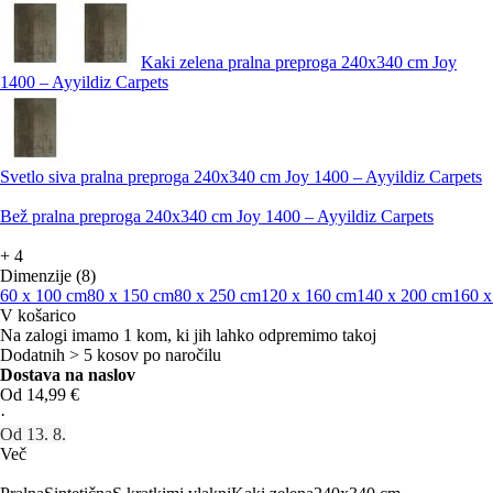
Kaki zelena pralna preproga 240x340 cm Joy
1400 – Ayyildiz Carpets
Svetlo siva pralna preproga 240x340 cm Joy 1400 – Ayyildiz Carpets
Bež pralna preproga 240x340 cm Joy 1400 – Ayyildiz Carpets
+
4
Dimenzije (8)
60 x 100 cm
80 x 150 cm
80 x 250 cm
120 x 160 cm
140 x 200 cm
160 x
V košarico
Na zalogi imamo 1 kom, ki jih lahko odpremimo takoj
Dodatnih > 5 kosov po naročilu
Dostava na naslov
Od 14,99 €
·
Od 13. 8.
Več