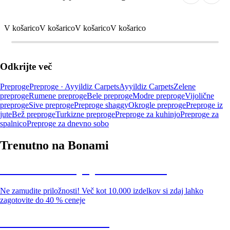
V košarico
V košarico
V košarico
V košarico
Odkrijte več
Preproge
Preproge · Ayyildiz Carpets
Ayyildiz Carpets
Zelene
preproge
Rumene preproge
Bele preproge
Modre preproge
Vijolične
preproge
Sive preproge
Preproge shaggy
Okrogle preproge
Preproge iz
jute
Bež preproge
Turkizne preproge
Preproge za kuhinjo
Preproge za
spalnico
Preproge za dnevno sobo
Trenutno na Bonami
Summer Sale: popusti do -40 %
Ne zamudite priložnosti! Več kot 10.000 izdelkov si zdaj lahko
zagotovite do 40 % ceneje
Znižani zdelki za vrt