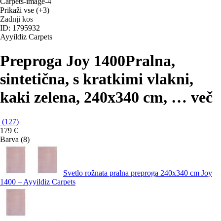
Prikaži vse
(+3)
Zadnji kos
ID: 1795932
Ayyildiz Carpets
Preproga Joy 1400
Pralna,
sintetična, s kratkimi vlakni,
kaki zelena, 240x340 cm
, …
več
(
127
)
179 €
Barva (8)
Svetlo rožnata pralna preproga 240x340 cm Joy
1400 – Ayyildiz Carpets