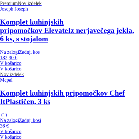
Premium
Nov izdelek
Joseph Joseph
Komplet kuhinjskih
pripomočkov Elevate
Iz nerjavečega jekla,
6 ks, s stojalom
Na zalogi
Zadnji kos
182,90 €
V košarico
V košarico
Nov izdelek
Mepal
Komplet kuhinjskih pripomočkov Chef
It
Plastičen, 3 ks
(
1
)
Na zalogi
Zadnji kosi
36 €
V košarico
V košarico