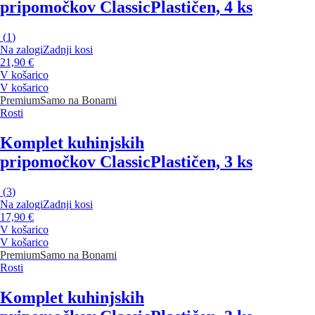
pripomočkov Classic
Plastičen, 4 ks
(
1
)
Na zalogi
Zadnji kosi
21,90 €
V košarico
V košarico
Premium
Samo na Bonami
Rosti
Komplet kuhinjskih
pripomočkov Classic
Plastičen, 3 ks
(
3
)
Na zalogi
Zadnji kosi
17,90 €
V košarico
V košarico
Premium
Samo na Bonami
Rosti
Komplet kuhinjskih