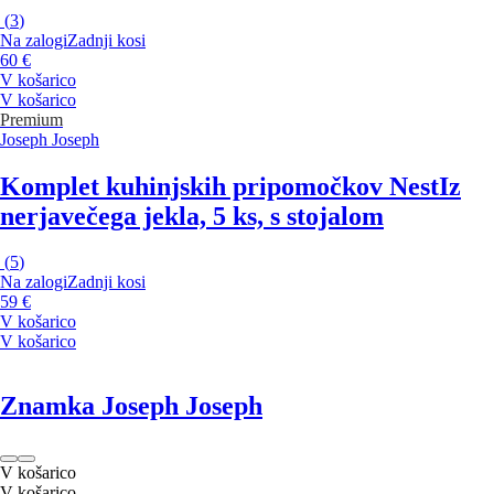
(
3
)
Na zalogi
Zadnji kosi
60 €
V košarico
V košarico
Premium
Joseph Joseph
Komplet kuhinjskih pripomočkov Nest
Iz
nerjavečega jekla, 5 ks, s stojalom
(
5
)
Na zalogi
Zadnji kosi
59 €
V košarico
V košarico
Znamka Joseph Joseph
V košarico
V košarico