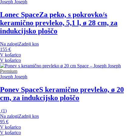
Joseph Joseph
Lonec Space
Za peko, s pokrovko/s
keramično prevleko, 5,1 l, ø 28 cm, za
indukcijsko ploščo
Na zalogi
Zadnji kos
155 €
V košarico
V košarico
Premium
Joseph Joseph
Ponev Space
S keramično prevleko, ø 20
cm, za indukcijsko ploščo
(
1
)
Na zalogi
Zadnji kos
95 €
V košarico
V košarico