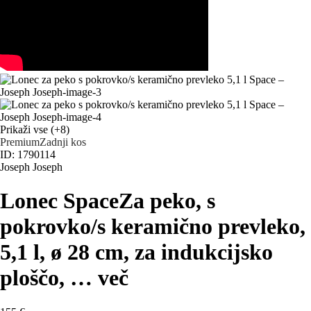
Prikaži vse
(+8)
Premium
Zadnji kos
ID: 1790114
Joseph Joseph
Lonec Space
Za peko, s
pokrovko/s keramično prevleko,
5,1 l, ø 28 cm, za indukcijsko
ploščo
, …
več