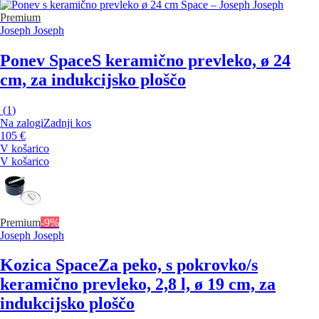
Premium
Joseph Joseph
Ponev Space
S keramično prevleko, ø 24
cm, za indukcijsko ploščo
(
1
)
Na zalogi
Zadnji kos
105 €
V košarico
V košarico
Premium
-9%
Joseph Joseph
Kozica Space
Za peko, s pokrovko/s
keramično prevleko, 2,8 l, ø 19 cm, za
indukcijsko ploščo