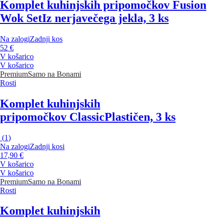
Komplet kuhinjskih pripomočkov Fusion
Wok Set
Iz nerjavečega jekla, 3 ks
Na zalogi
Zadnji kos
52 €
V košarico
V košarico
Premium
Samo na Bonami
Rosti
Komplet kuhinjskih
pripomočkov Classic
Plastičen, 3 ks
(
1
)
Na zalogi
Zadnji kosi
17,90 €
V košarico
V košarico
Premium
Samo na Bonami
Rosti
Komplet kuhinjskih