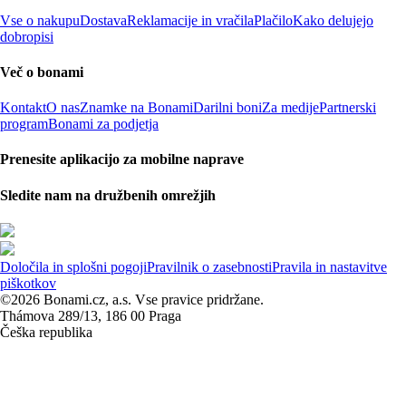
Vse o nakupu
Dostava
Reklamacije in vračila
Plačilo
Kako delujejo
dobropisi
Več o bonami
Kontakt
O nas
Znamke na Bonami
Darilni boni
Za medije
Partnerski
program
Bonami za podjetja
Prenesite aplikacijo za mobilne naprave
Sledite nam na družbenih omrežjih
Določila in splošni pogoji
Pravilnik o zasebnosti
Pravila in nastavitve
piškotkov
©2026 Bonami.cz, a.s. Vse pravice pridržane.
Thámova 289/13, 186 00 Praga
Češka republika