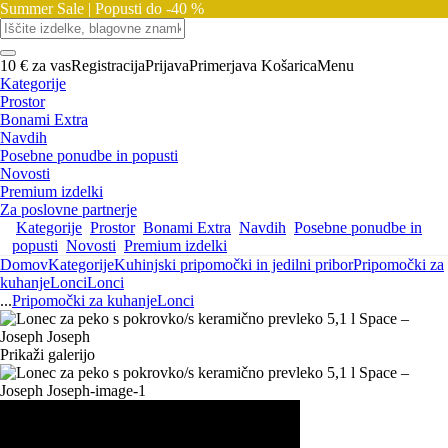
Summer Sale |
Popusti do -40 %
10 € za vas
Registracija
Prijava
Primerjava
Košarica
Menu
Kategorije
Prostor
Bonami Extra
Navdih
Posebne ponudbe in popusti
Novosti
Premium izdelki
Za poslovne partnerje
Kategorije
Prostor
Bonami Extra
Navdih
Posebne ponudbe in
popusti
Novosti
Premium izdelki
Domov
Kategorije
Kuhinjski pripomočki in jedilni pribor
Pripomočki za
kuhanje
Lonci
Lonci
...
Pripomočki za kuhanje
Lonci
Prikaži galerijo