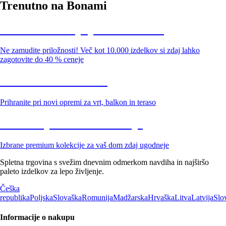
Trenutno na Bonami
Summer Sale: popusti do -40 %
Ne zamudite priložnosti! Več kot 10.000 izdelkov si zdaj lahko
zagotovite do 40 % ceneje
Znižani zdelki za vrt
Prihranite pri novi opremi za vrt, balkon in teraso
Znižane premium kolekcije
Izbrane premium kolekcije za vaš dom zdaj ugodneje
Spletna trgovina s svežim dnevnim odmerkom navdiha in najširšo
paleto izdelkov za lepo življenje.
Češka
republika
Poljska
Slovaška
Romunija
Madžarska
Hrvaška
Litva
Latvija
Slo
Informacije o nakupu