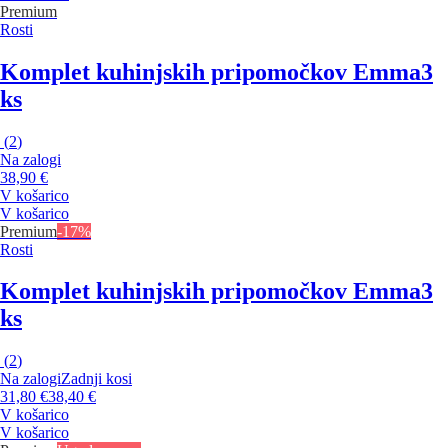
Premium
Rosti
Komplet kuhinjskih pripomočkov Emma
3
ks
(
2
)
Na zalogi
38,90 €
V košarico
V košarico
Premium
-17%
Rosti
Komplet kuhinjskih pripomočkov Emma
3
ks
(
2
)
Na zalogi
Zadnji kosi
31,80 €
38,40 €
V košarico
V košarico