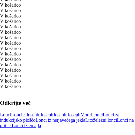
V košarico
V košarico
V košarico
V košarico
V košarico
V košarico
V košarico
V košarico
V košarico
V košarico
V košarico
V košarico
V košarico
V košarico
V košarico
V košarico
Odkrijte več
Lonci
Lonci · Joseph Joseph
Joseph Joseph
Modri lonci
Lonci za
indukcijsko ploščo
Lonci iz nerjavečega jekla
Litoželezni lonci
Lonci na
pritisk
Lonci iz emajla