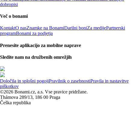
dobropisi
Več o bonami
Kontakt
O nas
Znamke na Bonami
Darilni boni
Za medije
Partnerski
program
Bonami za podjetja
Prenesite aplikacijo za mobilne naprave
Sledite nam na družbenih omrežjih
Določila in splošni pogoji
Pravilnik o zasebnosti
Pravila in nastavitve
piškotkov
©2026 Bonami.cz, a.s. Vse pravice pridržane.
Thámova 289/13, 186 00 Praga
Češka republika