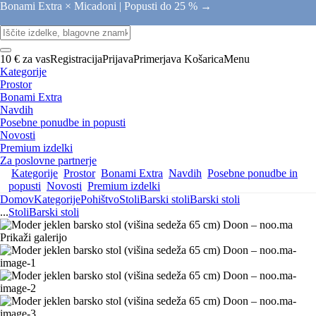
Bonami Extra × Micadoni |
Popusti do 25 % →
10 € za vas
Registracija
Prijava
Primerjava
Košarica
Menu
Kategorije
Prostor
Bonami Extra
Navdih
Posebne ponudbe in popusti
Novosti
Premium izdelki
Za poslovne partnerje
Kategorije
Prostor
Bonami Extra
Navdih
Posebne ponudbe in
popusti
Novosti
Premium izdelki
Domov
Kategorije
Pohištvo
Stoli
Barski stoli
Barski stoli
...
Stoli
Barski stoli
Prikaži galerijo