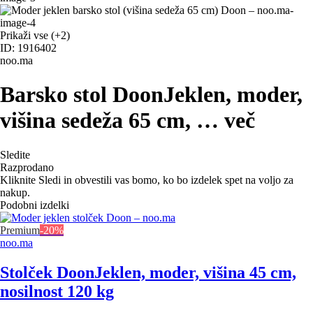
Prikaži vse
(+2)
ID: 1916402
noo.ma
Barsko stol Doon
Jeklen, moder,
višina sedeža 65 cm
, …
več
Sledite
Razprodano
Kliknite Sledi in obvestili vas bomo, ko bo izdelek spet na voljo za
nakup.
Podobni izdelki
Premium
-20%
noo.ma
Stolček Doon
Jeklen, moder, višina 45 cm,
nosilnost 120 kg