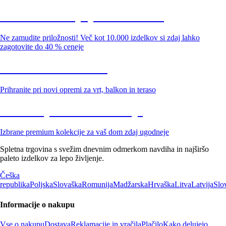
Summer Sale: popusti do -40 %
Ne zamudite priložnosti! Več kot 10.000 izdelkov si zdaj lahko
zagotovite do 40 % ceneje
Znižani zdelki za vrt
Prihranite pri novi opremi za vrt, balkon in teraso
Znižane premium kolekcije
Izbrane premium kolekcije za vaš dom zdaj ugodneje
Spletna trgovina s svežim dnevnim odmerkom navdiha in najširšo
paleto izdelkov za lepo življenje.
Češka
republika
Poljska
Slovaška
Romunija
Madžarska
Hrvaška
Litva
Latvija
Slo
Informacije o nakupu
Vse o nakupu
Dostava
Reklamacije in vračila
Plačilo
Kako delujejo