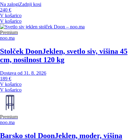
Na zalogi
Zadnji kosi
240 €
V košarico
V košarico
Premium
noo.ma
Stolček Doon
Jeklen, svetlo siv, višina 45
cm, nosilnost 120 kg
Dostava od 31. 8. 2026
189 €
V košarico
V košarico
Premium
noo.ma
Barsko stol Doon
Jeklen, moder, višina