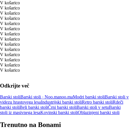
V košarico
V košarico
V košarico
V košarico
V košarico
V košarico
V košarico
V košarico
V košarico
V košarico
V košarico
V košarico
V košarico
V košarico
Odkrijte več
Barski stoli
Barski stoli · Noo.ma
noo.ma
Modri barski stoli
Barski stoli v
videzu hrastovega lesa
Industrijski barski stoli
Retro barski stoli
Rdeči
barski stoli
Beli barski stoli
Črni barski stoli
Barski stoli v setu
Barski
stoli iz masivnega lesa
Kovinski barski stoli
Oblazinjeni barski stoli
Trenutno na Bonami