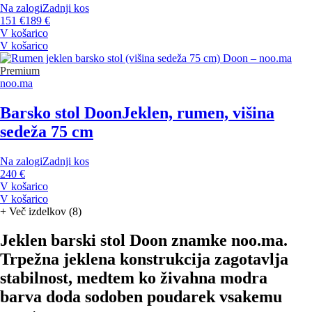
Na zalogi
Zadnji kos
151 €
189 €
V košarico
V košarico
Premium
noo.ma
Barsko stol Doon
Jeklen, rumen, višina
sedeža 75 cm
Na zalogi
Zadnji kos
240 €
V košarico
V košarico
+
Več izdelkov (8)
Jeklen barski stol Doon znamke noo.ma.
Trpežna jeklena konstrukcija zagotavlja
stabilnost, medtem ko živahna modra
barva doda sodoben poudarek vsakemu