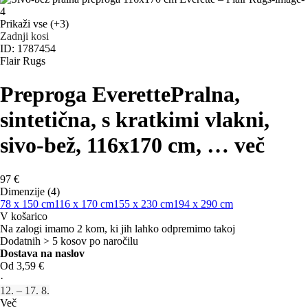
Prikaži vse
(+3)
Zadnji kosi
ID: 1787454
Flair Rugs
Preproga Everette
Pralna,
sintetična, s kratkimi vlakni,
sivo-bež, 116x170 cm
, …
več
97 €
Dimenzije (4)
78 x 150 cm
116 x 170 cm
155 x 230 cm
194 x 290 cm
V košarico
Na zalogi imamo 2 kom, ki jih lahko odpremimo takoj
Dodatnih > 5 kosov po naročilu
Dostava na naslov
Od 3,59 €
·
12. – 17. 8.
Več