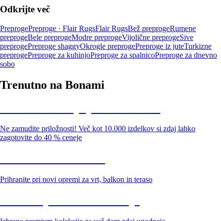
Odkrijte več
Preproge
Preproge · Flair Rugs
Flair Rugs
Bež preproge
Rumene
preproge
Bele preproge
Modre preproge
Vijolične preproge
Sive
preproge
Preproge shaggy
Okrogle preproge
Preproge iz jute
Turkizne
preproge
Preproge za kuhinjo
Preproge za spalnico
Preproge za dnevno
sobo
Trenutno na Bonami
Summer Sale: popusti do -40 %
Ne zamudite priložnosti! Več kot 10.000 izdelkov si zdaj lahko
zagotovite do 40 % ceneje
Znižani zdelki za vrt
Prihranite pri novi opremi za vrt, balkon in teraso
Znižane premium kolekcije