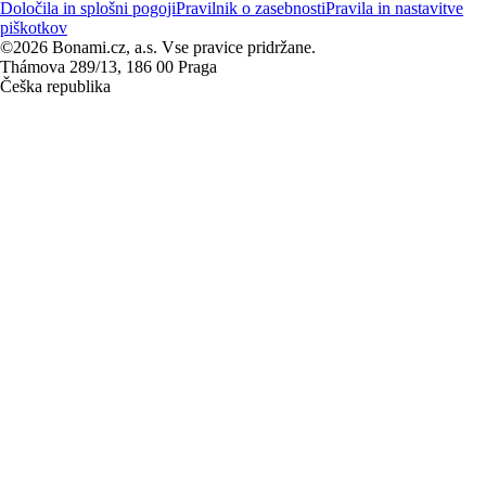
Določila in splošni pogoji
Pravilnik o zasebnosti
Pravila in nastavitve
piškotkov
©2026 Bonami.cz, a.s. Vse pravice pridržane.
Thámova 289/13, 186 00 Praga
Češka republika