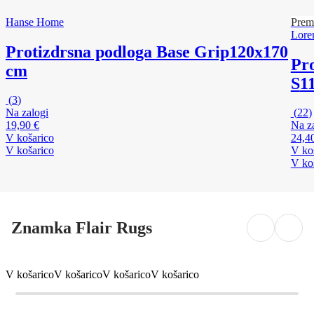
Hanse Home
Prem
Lore
Protizdrsna podloga Base Grip
120x170
Pro
cm
S
1
(
3
)
Na zalogi
(
22
)
19,90 €
Na z
V košarico
24,4
V košarico
V ko
V ko
Znamka Flair Rugs
V košarico
V košarico
V košarico
V košarico