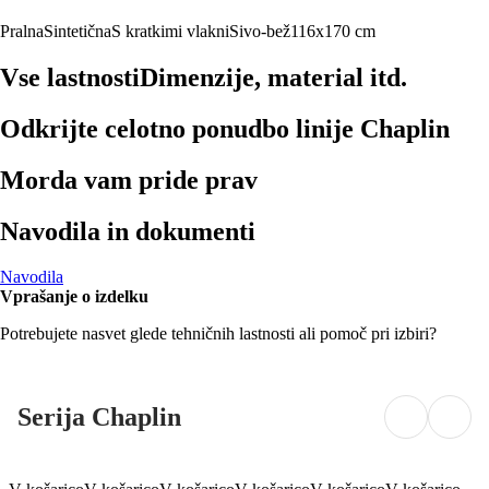
Pralna
Sintetična
S kratkimi vlakni
Sivo-bež
116x170 cm
Vse lastnosti
Dimenzije, material itd.
Odkrijte celotno ponudbo linije Chaplin
Morda vam pride prav
Navodila in dokumenti
Navodila
Vprašanje o izdelku
Potrebujete nasvet glede tehničnih lastnosti ali pomoč pri izbiri?
Serija Chaplin