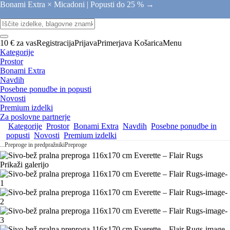
Bonami Extra × Micadoni |
Popusti do 25 % →
10 € za vas
Registracija
Prijava
Primerjava
Košarica
Menu
Kategorije
Prostor
Bonami Extra
Navdih
Posebne ponudbe in popusti
Novosti
Premium izdelki
Za poslovne partnerje
Kategorije
Prostor
Bonami Extra
Navdih
Posebne ponudbe in
popusti
Novosti
Premium izdelki
...
Preproge in predpražniki
Preproge
Prikaži galerijo