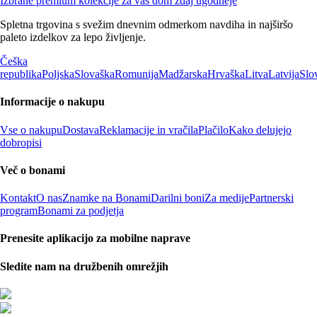
Izbrane premium kolekcije za vaš dom zdaj ugodneje
Spletna trgovina s svežim dnevnim odmerkom navdiha in najširšo
paleto izdelkov za lepo življenje.
Češka
republika
Poljska
Slovaška
Romunija
Madžarska
Hrvaška
Litva
Latvija
Slo
Informacije o nakupu
Vse o nakupu
Dostava
Reklamacije in vračila
Plačilo
Kako delujejo
dobropisi
Več o bonami
Kontakt
O nas
Znamke na Bonami
Darilni boni
Za medije
Partnerski
program
Bonami za podjetja
Prenesite aplikacijo za mobilne naprave
Sledite nam na družbenih omrežjih