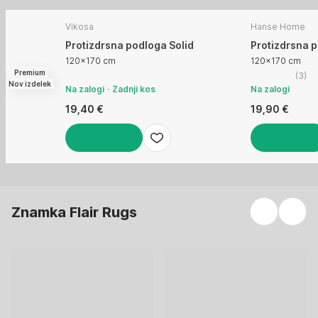
Vikosa
Hanse Home
Protizdrsna podloga Solid
Protizdrsna 
120x170 cm
120x170 cm
Premium
(
3
)
Nov izdelek
Na zalogi
Zadnji kos
Na zalogi
19,40 €
19,90 €
V KOŠARICO
V KOŠARICO
Znamka Flair Rugs