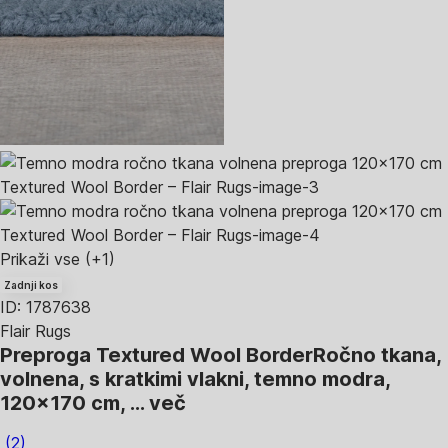
Prikaži vse
(+1)
Zadnji kos
ID: 1787638
Flair Rugs
Preproga Textured Wool Border
Ročno tkana,
volnena, s kratkimi vlakni, temno modra,
120x170 cm
, …
več
(
2
)