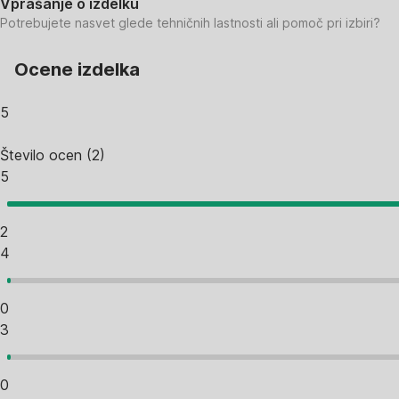
Vprašanje o izdelku
Potrebujete nasvet glede tehničnih lastnosti ali pomoč pri izbiri?
Ocene izdelka
5
Število ocen
(
2
)
5
2
4
0
3
0