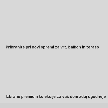
Znižani zdelki za vrt
Prihranite pri novi opremi za vrt, balkon in teraso
Znižane premium
kolekcije
Izbrane premium kolekcije za vaš dom zdaj ugodneje