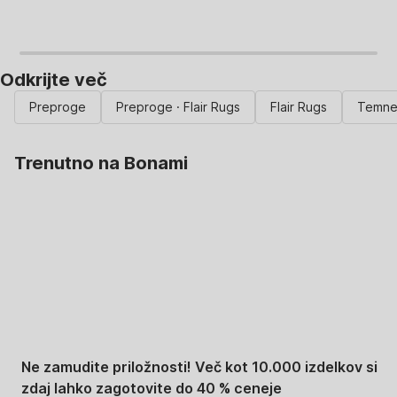
Odkrijte več
Preproge
Preproge · Flair Rugs
Flair Rugs
Temne
Trenutno na Bonami
Summer Sale:
popusti do -40 %
Ne zamudite priložnosti! Več kot 10.000 izdelkov si
zdaj lahko zagotovite do 40 % ceneje