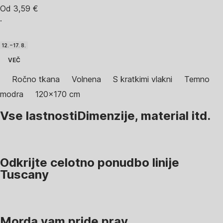
Od 3,59 €
·
12. – 17. 8.
VEČ
Ročno tkana
Volnena
S kratkimi vlakni
Temno
modra
120x170 cm
Vse lastnosti
Dimenzije, material itd.
Odkrijte celotno ponudbo linije
Tuscany
Morda vam pride prav