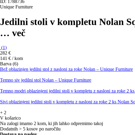
ID: 1788736
Unique Furniture
Jedilni stoli v kompletu Nolan S
…
več
(
1
)
282 €
141 € / kom
Barva (6)
Bež oblazinjen jedilni stol z nasloni za roke Nolan – Unique Furniture
Temno siv jedilni stol Nolan – Unique Furniture
Temno modri oblazinjeni jedilni stoli v kompletu z nasloni za roke 2 
Sivi oblazinjeni jedilni stoli v kompletu z nasloni za roke 2 ks Nolan 
+
2
V košarico
Na zalogi imamo 2 kom, ki jih lahko odpremimo takoj
Dodatnih > 5 kosov po naročilu
Dostava na naslov