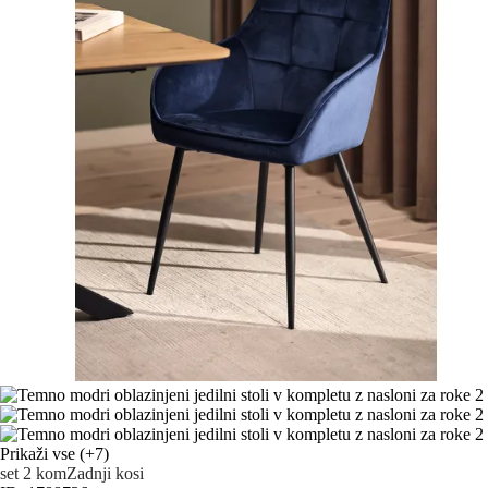
Prikaži vse
(+7)
set 2 kom
Zadnji kosi