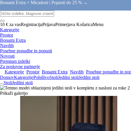
Bonami Extra × Micadoni |
Popusti do 25 % →
10 € za vas
Registracija
Prijava
Primerjava
Košarica
Menu
Kategorije
Prostor
Bonami Extra
Navdih
Posebne ponudbe in popusti
Novosti
Premium izdelki
Za poslovne partnerje
Kategorije
Prostor
Bonami Extra
Navdih
Posebne ponudbe in pop
Domov
Kategorije
Pohištvo
Stoli
Jedilni stoli
Jedilni stoli
...
Stoli
Jedilni stoli
Prikaži galerijo