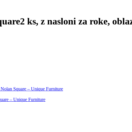
quare
2 ks, z nasloni za roke, obl
ks Nolan Square – Unique Furniture
Square – Unique Furniture