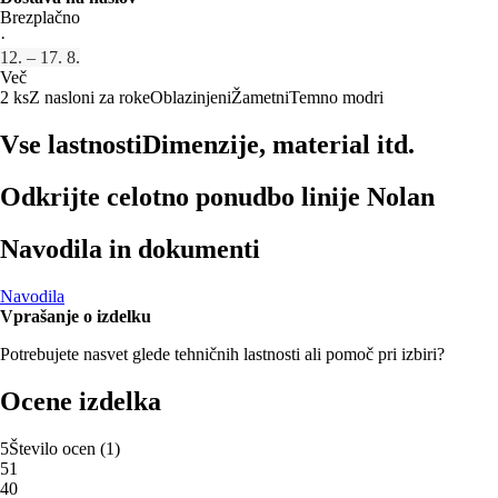
Brezplačno
·
12. – 17. 8.
Več
2 ks
Z nasloni za roke
Oblazinjeni
Žametni
Temno modri
Vse lastnosti
Dimenzije, material itd.
Odkrijte celotno ponudbo linije Nolan
Navodila in dokumenti
Navodila
Vprašanje o izdelku
Potrebujete nasvet glede tehničnih lastnosti ali pomoč pri izbiri?
Ocene izdelka
5
Število ocen
(
1
)
5
1
4
0