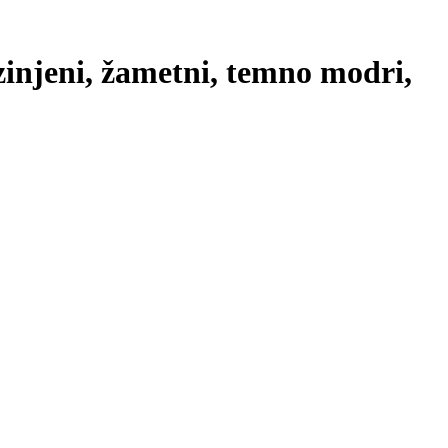
azinjeni, žametni, temno modri
,