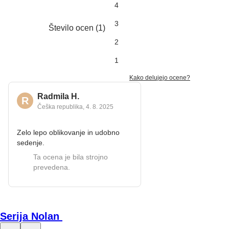
4
3
Število ocen
(
1
)
2
1
Kako delujejo ocene?
Radmila H.
R
Češka republika
,
4. 8. 2025
Zelo lepo oblikovanje in udobno
sedenje.
Ta ocena je bila strojno
prevedena.
Serija Nolan