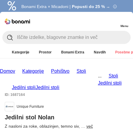
Bonami Extra × Micadoni |
Popusti do 25 % →
Menu
Kategorije
Prostor
Bonami Extra
Navdih
Posebne p
Domov
Kategorije
Pohištvo
Stoli
...
Stoli
Jedilni stoli
Jedilni stoli
Jedilni stoli
ID: 1687164
Unique Furniture
Jedilni stol Nolan
Z nasloni za roke, oblazinjen, temno siv
, …
več