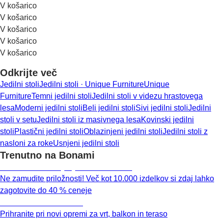
V košarico
V košarico
V košarico
V košarico
V košarico
Odkrijte več
Jedilni stoli
Jedilni stoli · Unique Furniture
Unique
Furniture
Temni jedilni stoli
Jedilni stoli v videzu hrastovega
lesa
Moderni jedilni stoli
Beli jedilni stoli
Sivi jedilni stoli
Jedilni
stoli v setu
Jedilni stoli iz masivnega lesa
Kovinski jedilni
stoli
Plastični jedilni stoli
Oblazinjeni jedilni stoli
Jedilni stoli z
nasloni za roke
Usnjeni jedilni stoli
Trenutno na Bonami
Summer Sale: popusti do -40 %
Ne zamudite priložnosti! Več kot 10.000 izdelkov si zdaj lahko
zagotovite do 40 % ceneje
Znižani zdelki za vrt
Prihranite pri novi opremi za vrt, balkon in teraso