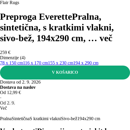
Flair Rugs
Preproga Everette
Pralna,
sintetična, s kratkimi vlakni,
sivo-bež, 194x290 cm
, …
več
259 €
Dimenzije (4)
78 x 150 cm
116 x 170 cm
155 x 230 cm
194 x 290 cm
V KOŠARICO
Dostava od 2. 9. 2026
Dostava na naslov
Od 12,99 €
·
Od 2. 9.
Več
Pralna
Sintetična
S kratkimi vlakni
Sivo-bež
194x290 cm