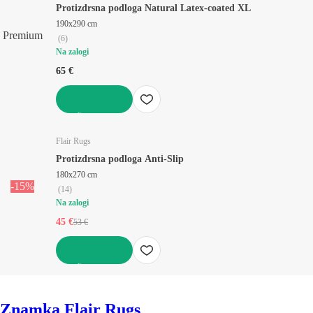
Protizdrsna podloga Natural Latex-coated XL
190x290 cm
Premium
(
6
)
Na zalogi
65 €
V KOŠARICO
Flair Rugs
Protizdrsna podloga Anti-Slip
180x270 cm
-15%
(
14
)
Na zalogi
45 €
53 €
V KOŠARICO
Znamka Flair Rugs