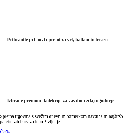
vrt
Prihranite pri novi opremi za vrt, balkon in teraso
Znižane
premium
kolekcije
Izbrane premium kolekcije za vaš dom zdaj ugodneje
Spletna trgovina s svežim dnevnim odmerkom navdiha in najširšo
paleto izdelkov za lepo življenje.
Češka