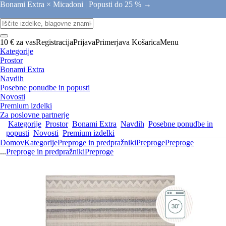
Bonami Extra × Micadoni |
Popusti do 25 % →
10 € za vas
Registracija
Prijava
Primerjava
Košarica
Menu
Kategorije
Prostor
Bonami Extra
Navdih
Posebne ponudbe in popusti
Novosti
Premium izdelki
Za poslovne partnerje
Kategorije
Prostor
Bonami Extra
Navdih
Posebne ponudbe in
popusti
Novosti
Premium izdelki
Domov
Kategorije
Preproge in predpražniki
Preproge
Preproge
...
Preproge in predpražniki
Preproge