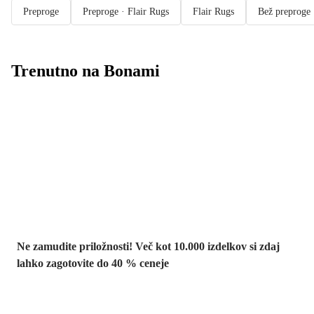
Preproge
Preproge · Flair Rugs
Flair Rugs
Bež preproge
Trenutno na Bonami
Summer Sale:
popusti do -40 %
Ne zamudite priložnosti! Več kot 10.000 izdelkov si zdaj
lahko zagotovite do 40 % ceneje
Znižani zdelki za