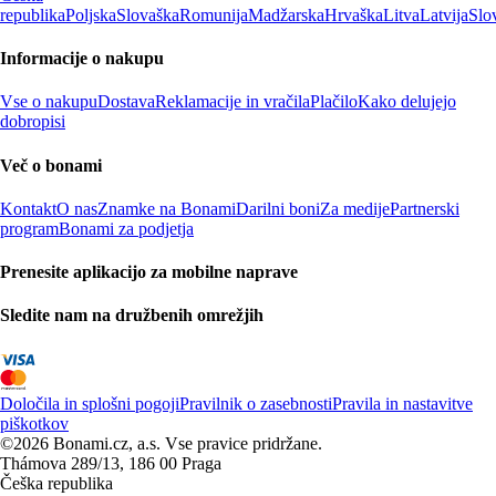
republika
Poljska
Slovaška
Romunija
Madžarska
Hrvaška
Litva
Latvija
Slo
Informacije o nakupu
Vse o nakupu
Dostava
Reklamacije in vračila
Plačilo
Kako delujejo
dobropisi
Več o bonami
Kontakt
O nas
Znamke na Bonami
Darilni boni
Za medije
Partnerski
program
Bonami za podjetja
Prenesite aplikacijo za mobilne naprave
Sledite nam na družbenih omrežjih
Določila in splošni pogoji
Pravilnik o zasebnosti
Pravila in nastavitve
piškotkov
©2026 Bonami.cz, a.s. Vse pravice pridržane.
Thámova 289/13, 186 00 Praga
Češka republika